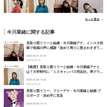
もっと見る
今川菜緒に関する記事
見取り図リリーと結婚・今川菜緒アナ、インスタ投
稿で祝福の声に感謝「改めて周りに恵まれすぎてい
るなと」
2026.05.31 21:34
モデルプレス
【略歴】見取り図リリーと結婚・今川菜緒アナと
は？大学時代に「ミスキャンパス同志社」準グラン
プリ・岡山放送経てフリーで活躍
2026.05.28 15:32
モデルプレス
見取り図リリー、フリーアナ・今川菜緒と結婚 プ
ロポーズ・決め手に言及
2026.05.28 10:10