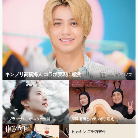
キンプリ高橋海人 コラボ実現に感激
「ブラッサム」ポスター公開
深澤 有田とのテンポ手応え
ヒカキン 二千万寄付