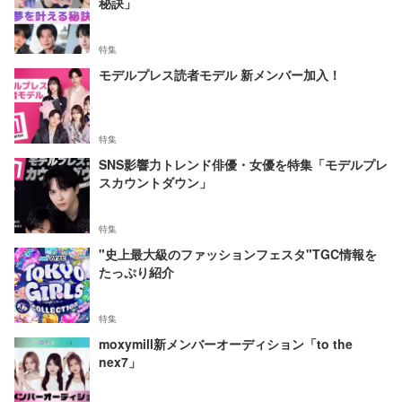
秘訣」
特集
モデルプレス読者モデル 新メンバー加入！
特集
SNS影響力トレンド俳優・女優を特集「モデルプレ
スカウントダウン」
特集
"史上最大級のファッションフェスタ"TGC情報を
たっぷり紹介
特集
moxymill新メンバーオーディション「to the
nex7」