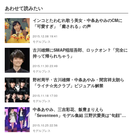
あわせて読みたい
インコとたわむれ歌う美女・中条あやみのCMに
「可愛すぎ」「癒される」の声
2015.12.08 19:41
モデルプレス
古川雄輝にSMAP稲垣吾郎、ロックオン？「完全に
持って帰られちゃう」
2015.11.30 23:49
モデルプレス
野村周平・古川雄輝・中条あやみ・間宮祥太朗ら
「ライチ☆光クラブ」ビジュアル解禁
2015.11.18 17:00
モデルプレス
中条あやみ、三吉彩花、飯豊まりえら
「Seventeen」モデル集結 江野沢愛美は“旬顔”に
なれる秘訣を伝授
2015.10.25 22:56
モデルプレス