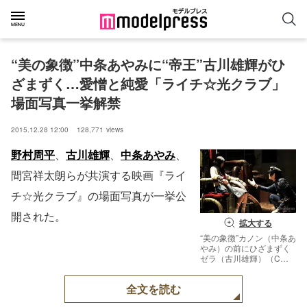
“美の象徴”中条あやみに“帝王”古川雄輝がひ
ざまずく…愛憎と純愛「ライチ☆光クラブ」
場面写真一挙解禁
2015.12.28 12:00
128,771
views
野村周平
、
古川雄輝
、
中条あやみ
、
間宮祥太朗らが共演する映画『ライ
チ☆光クラブ』の場面写真が一挙公
開された。
拡大する
“美の象徴”カノン（中条あ
やみ）の前にひざまずく
ゼラ（古川雄輝）（C）
2016『ライチ☆光クラ
ブ』製作委員会
全文を読む