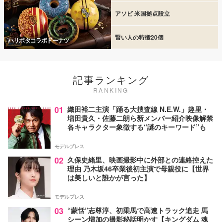
アソビ 米国拠点設立
賢い人の特徴20個
ハリポタコラボドーナツ
記事ランキング
RANKING
01
織田裕二主演「踊る大捜査線 N.E.W.」趣里・
増田貴久・佐藤二朗ら新メンバー紹介映像解禁
各キャラクター象徴する“謎のキーワード”も
モデルプレス
02
久保史緒里、映画撮影中に外部との連絡控えた
理由 乃木坂46卒業後初主演で母親役に【世界
は美しいと誰かが言った】
モデルプレス
03
“蒙恬”志尊淳、初乗馬で高速トラック追走 馬
シーン増加の撮影秘話明かす【キングダム 魂