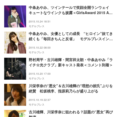
中条あやみ、ツインテールで笑顔全開ランウェイ
キュートなウインクも披露＜GirlsAward 2015 A／
W＞
2015.10.24 18:51
モデルプレス
中条あやみ、女優としての成長 “ヒロイン”抜てき
続くも「毎回きちんと反省」 モデルプレスインタ
ビュー
2015.10.22 08:00
モデルプレス
野村周平・古川雄輝・間宮祥太朗・中条あやみ「ラ
イチ☆光クラブ」新キャスト発表＜コメント到着＞
2015.10.20 17:00
モデルプレス
川栄李奈の“悪女”＆古川雄輝の“理想の彼氏”ぶりを
絶賛 松坂桃李、指原莉乃らが盛り上がる
2015.10.19 22:37
モデルプレス
古川雄輝、川栄李奈に狙われる？話題の“悪女”再び