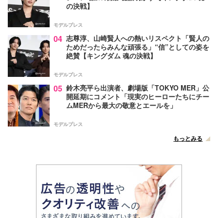
の決戦】
モデルプレス
04
志尊淳、山崎賢人への熱いリスペクト「賢人の
ためだったらみんな頑張る」“信”としての姿を
絶賛【キングダム 魂の決戦】
モデルプレス
05
鈴木亮平ら出演者、劇場版「TOKYO MER」公
開延期にコメント「現実のヒーローたちにチー
ムMERから最大の敬意とエールを」
モデルプレス
もっとみる