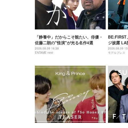
「静養中」だからこそ観たい、俳優・
BE:FI
佐藤二朗の"怪演"が光る名作4選
ジ披露 L
2026.08.09 16:38
2026.08.09 15
ENTAME next
モデルプレス