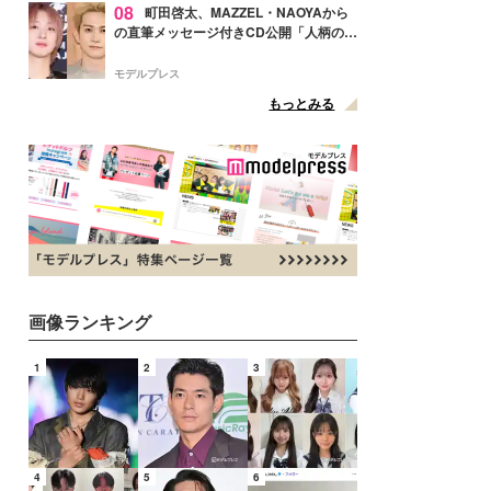
08
町田啓太、MAZZEL・NAOYAから
の直筆メッセージ付きCD公開「人柄の良
さがにじみ出てる」の声
モデルプレス
もっとみる
画像ランキング
1
2
3
4
5
6