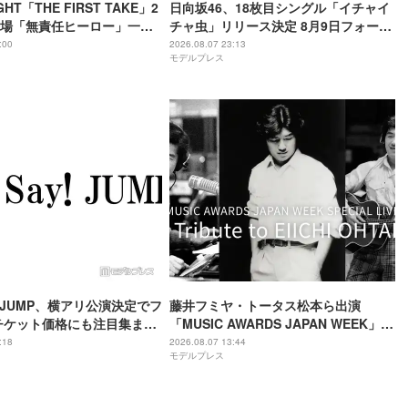
GHT「THE FIRST TAKE」2
日向坂46、18枚目シングル「イチャイ
場「無責任ヒーロー」一発
チャ虫」リリース決定 8月9日フォーメ
8年8月8日公開・THEイナズ
ーション発表へ
:00
2026.08.07 23:13
モデルプレス
別パフォーマンス
ay! JUMP、横アリ公演決定でフ
藤井フミヤ・トータス松本ら出演
チケット価格にも注目集まる
「MUSIC AWARDS JAPAN WEEK」人
「平成に戻ったみたい」
気2公演、Leminoで配信決定
:18
2026.08.07 13:44
モデルプレス