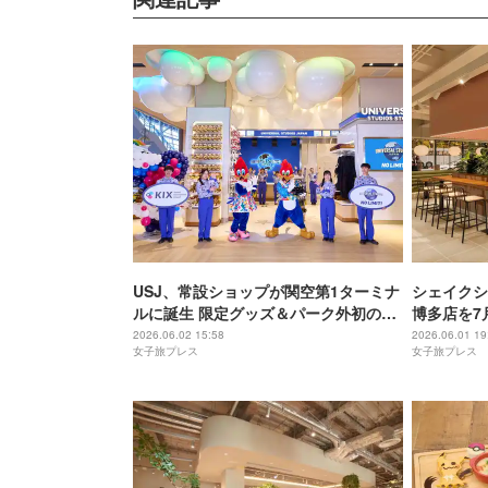
USJ、常設ショップが関空第1ターミナ
シェイクシ
ルに誕生 限定グッズ＆パーク外初の専
博多店を7
用自販機も
2026.06.02 15:58
2026.06.01 19
女子旅プレス
女子旅プレス