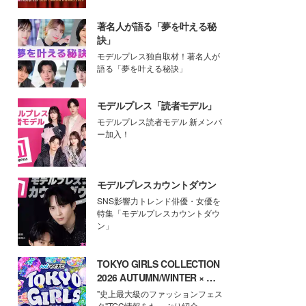
著名人が語る「夢を叶える秘
訣」
モデルプレス独自取材！著名人が
語る「夢を叶える秘訣」
モデルプレス「読者モデル」
モデルプレス読者モデル 新メンバ
ー加入！
モデルプレスカウントダウン
SNS影響力トレンド俳優・女優を
特集「モデルプレスカウントダウ
ン」
TOKYO GIRLS COLLECTION
2026 AUTUMN/WINTER × モ
デルプレス
"史上最大級のファッションフェス
タ"TGC情報をたっぷり紹介