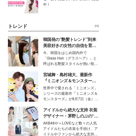
中！
トレンド
PR
韓国発の“艶髪トレンド”到来
美容好きの女性の自信を育む
「ヘアケア事情」って？
今、韓国をはじめ国内外で
「Glass Hair（グラスヘア）」と
呼ばれる艶髪スタイルが熱い視線
を集めています。メイクやファッ
宮城舞・島村雄大、最新作
ションの完成度を高めるベースと
して、“髪そのものの美しさ”に改
『ミニオンズ＆モンスター
めて注目する人が増えている様
ズ』の魅力熱弁 ハチャメチャ
世界中で愛される「ミニオンズ」
子。今回は、そんな憧れの艶やか
だけじゃない“友情と絆”に感
シリーズの最新作『ミニオンズ＆
な髪を日常で叶える、美容好きの
動
モンスターズ』が8月7日（金）に
女性たちのヘアケア事情を紹介し
公開。モデルプレスでは、“大のミ
ます。
アイドルから絶大な支持 衣装
ニオン好き”という共通点を持つモ
デルの宮城舞と島村雄大の特別対
デザイナー・茅野しのぶの“可
談をお届け！それぞれの視点か
愛い”を作る美学＜「シチズン
AKB48や＝LOVEなど数々の人気
ら、今作ならではの魅力や予想外
クロスシー」インタビュー＞
アイドルたちの衣装を手掛け、ア
の感動をもたらす奥深いストーリ
イドルやファンから絶大な支持を