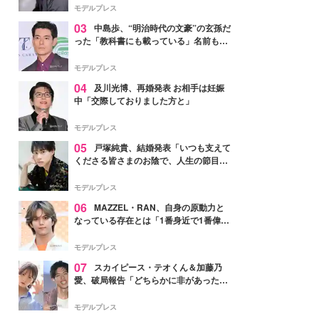
モデルプレス
03
中島歩、“明治時代の文豪”の玄孫だ
った「教科書にも載っている」名前も先
祖に由来
モデルプレス
04
及川光博、再婚発表 お相手は妊娠
中「交際しておりました方と」
モデルプレス
05
戸塚純貴、結婚発表「いつも支えて
くださる皆さまのお陰で、人生の節目を
迎えられること、心より感謝しておりま
す」【全文】
モデルプレス
06
MAZZEL・RAN、自身の原動力と
なっている存在とは「1番身近で1番偉大
な存在」
モデルプレス
07
スカイピース・テオくん＆加藤乃
愛、破局報告「どちらかに非があったわ
けではなく」2023年2月に交際発表
モデルプレス