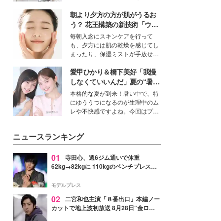
ーについて熱く語り合ってもらっ
得る、株式会社オサレカンパニー
た。
朝より夕方の方が肌がうるお
取締役兼クリエイティブディレク
ター・茅野しのぶ。一人ひとりの
う？ 花王構築の新技術「ウォ
個性に寄り添い、魅力を引き出す
ーターキャプチャリングスキ
毎朝入念にスキンケアを行って
衣装作りは、多くの女性たちに勇
ン（捕水肌）」がスキンケア
も、夕方には肌の乾燥を感じてし
気と自信を与え続けている。
の常識を変える予感
まったり、保湿ミストが手放せな
いという読者も多いのでは？そん
愛甲ひかり＆橋下美好「我慢
な美容の常識を大きく変える可能
性を秘めた、革新的な「Water
しなくていいんだ」夏の“暑さ
Capturing Skin（ウォーターキャ
対策”の新しい選択肢とは？
本格的な夏が到来！暑い中で、特
プチャリングスキン：捕水肌）」
にゆううつになるのが生理中のム
技術を、花王が構築した。
レや不快感ですよね。今回はプラ
イベートでも仲良しで旅行好きな
モデル・愛甲ひかりさんと橋下美
ニュースランキング
好さんを迎えて本音で女子会トー
ク。猛暑のお出かけを快適に過ご
すヒントや、2人が感動した夏の
01
寺田心、週6ジム通いで体重
生理の新常識にも迫りました。
62kg→82kgに 110kgのベンチプレス持
ち上げる姿披露「胸板の厚みすごい」
「かっこいい」と反響
モデルプレス
02
二宮和也主演「８番出口」本編ノー
カットで地上波初放送 8月28日“金ロ
ー”枠