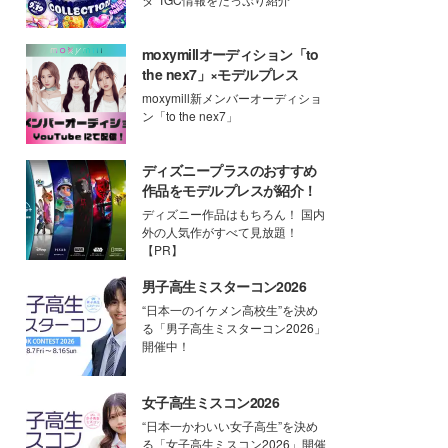
moxymillオーディション「to
the nex7」×モデルプレス
moxymill新メンバーオーディショ
ン「to the nex7」
ディズニープラスのおすすめ
作品をモデルプレスが紹介！
ディズニー作品はもちろん！ 国内
外の人気作がすべて見放題！
【PR】
男子高生ミスターコン2026
“日本一のイケメン高校生”を決め
る「男子高生ミスターコン2026」
開催中！
女子高生ミスコン2026
“日本一かわいい女子高生”を決め
る「女子高生ミスコン2026」開催