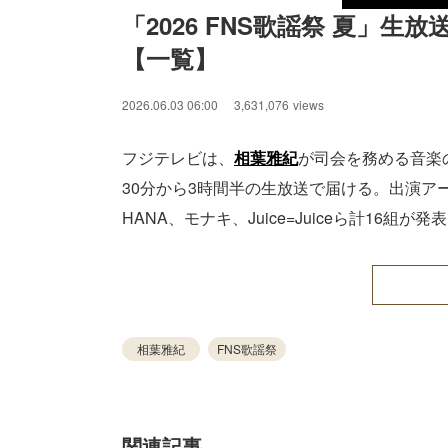
「2026 FNS歌謡祭 夏」生
【一覧】
2026.06.03 06:00
3,631,076
views
フジテレビは、
相葉雅紀
が司会を務める音楽の
30分から3時間半の生放送で届ける。出演アーティ
HANA、モナキ、Juice=Juiceら計16組が
相葉雅紀
FNS歌謡祭
関連記事