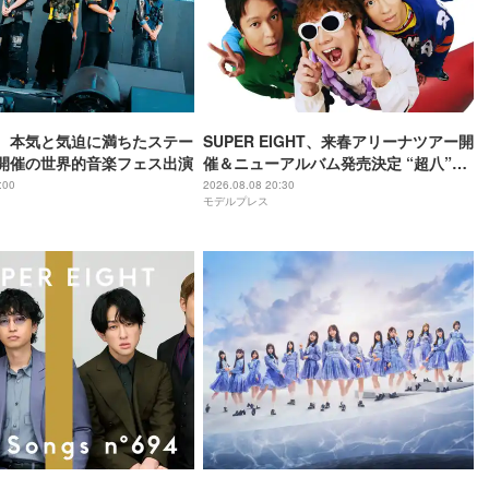
RST、本気と気迫に満ちたステー
SUPER EIGHT、来春アリーナツアー開
A開催の世界的音楽フェス出演
催＆ニューアルバム発売決定 “超八”の
日にサプライズ発表
:00
2026.08.08 20:30
モデルプレス