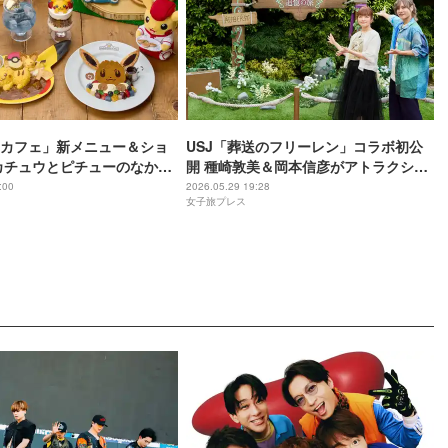
カフェ」新メニュー＆ショ
USJ「葬送のフリーレン」コラボ初公
カチュウとピチューのなかよ
開 種崎敦美＆岡本信彦がアトラクショ
ど全6種
ン体験「涙が出そうに」
:00
2026.05.29 19:28
女子旅プレス