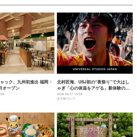
ャック、九州初進出 福岡・
北村匠海、USJ初の“夜祭り”で大はし
月オープン
ゃぎ「心の体温をアゲる」新体験の魅
力アピール
:09
2026.06.01 16:04
女子旅プレス