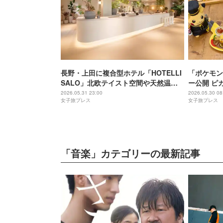
長野・上田に複合型ホテル「HOTELLI
「ポケモン
SALO」北欧テイスト空間や天然温泉
ー公開 ピ
＆サウナで心身を整える
しカレーな
2026.05.31 23:00
2026.05.30 08
女子旅プレス
女子旅プレス
「音楽」カテゴリーの最新記事