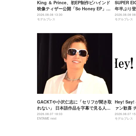
King ＆ Prince、初EP制作ビハインド
SUPER EI
映像ティザー公開「So Honey EP」初
年半ぶり登
回限定盤B収録
撮り 令和
2026.08.08 13:30
2026.08.08 08
モデルプレス
モデルプレス
マ戦隊と特
GACKTや小沢仁志に「セリフが聞き取
Hey! S
れない」 日本語作品を字幕で見る人が
ァン歓喜 
増えている背景
「激アツ」
2026.08.07 18:03
2026.08.07 15
ENTAME next
モデルプレス