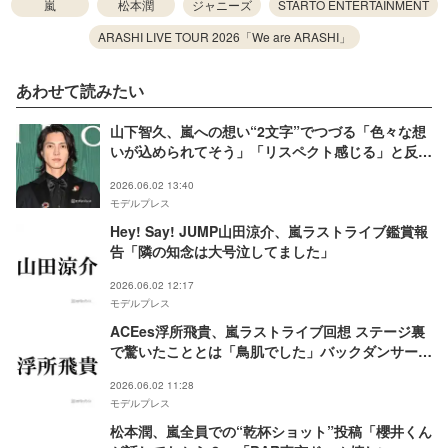
嵐
松本潤
ジャニーズ
STARTO ENTERTAINMENT
ARASHI LIVE TOUR 2026「We are ARASHI」
あわせて読みたい
山下智久、嵐への想い“2文字”でつづる「色々な想
いが込められてそう」「リスペクト感じる」と反響
続々
2026.06.02 13:40
モデルプレス
Hey! Say! JUMP山田涼介、嵐ラストライブ鑑賞報
告「隣の知念は大号泣してました」
2026.06.02 12:17
モデルプレス
ACEes浮所飛貴、嵐ラストライブ回想 ステージ裏
で驚いたこととは「鳥肌でした」バックダンサー出
演していた
2026.06.02 11:28
モデルプレス
松本潤、嵐全員での“乾杯ショット”投稿「櫻井くん