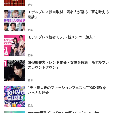
特集
モデルプレス独自取材！著名人が語る「夢を叶える
秘訣」
特集
モデルプレス読者モデル 新メンバー加入！
特集
SNS影響力トレンド俳優・女優を特集「モデルプレ
スカウントダウン」
特集
"史上最大級のファッションフェスタ"TGC情報を
たっぷり紹介
特集
moxymill新メンバーオーディション「to the