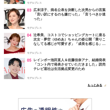
モデルプレス
03
広末涼子、病名公表を決断した次男からの言葉
「言い訳にするのも嫌だった」「言うべきか迷
った」
モデルプレス
04
辻希美、コストコでショッピングカートに座る
次女・夢空（ゆめあ）ちゃんの姿公開「乗りこ
なしてる感じが可愛すぎ」「成長を感じる」の
声
モデルプレス
05
レインボー池田直人＆佐藤佳奈アナ、結婚発表
「コント内で発表させていただきました」読売
テレビ退社は生活拠点変更のため
モデルプレス
もっとみる