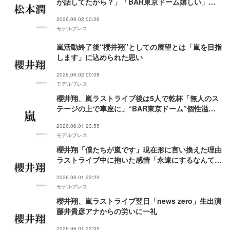
が話してたから？」「BAR東京ドーム嬉しい」感
動広がる
2026.06.02 00:26
モデルプレス
嵐活動終了後“櫻井翔”としての展望とは「嵐を目指
します」に込められた思い
2026.06.02 00:08
モデルプレス
櫻井翔、嵐ラストライブ後は5人で乾杯「無人のス
テージの上で車座に」“BAR東京ドーム”個性溢れ
る自撮り秘話も
2026.06.01 23:55
モデルプレス
櫻井翔「僕たちが嵐です」現在形に言い換えた理由
ラストライブ中に抱いた感情「永遠にするなんてい
うと大げさですけど」
2026.06.01 23:29
モデルプレス
櫻井翔、嵐ラストライブ翌日「news zero」生出演
藤井貴彦アナからの労いに一礼
2026.06.01 23:05