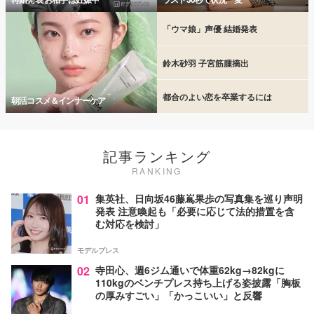
「ウマ娘」声優 結婚発表
鈴木砂羽 子宮筋腫摘出
都合のよい恋を卒業するには
朝活コスメ＆インナーケア
記事ランキング
RANKING
01
集英社、日向坂46藤嶌果歩の写真集を巡り声明
発表 注意喚起も「必要に応じて法的措置を含
む対応を検討」
モデルプレス
02
寺田心、週6ジム通いで体重62kg→82kgに
110kgのベンチプレス持ち上げる姿披露「胸板
の厚みすごい」「かっこいい」と反響