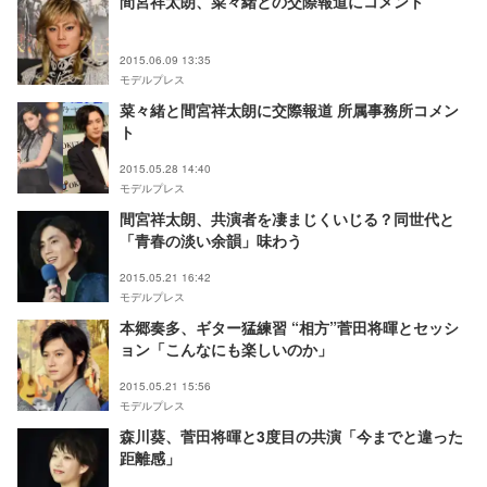
間宮祥太朗、菜々緒との交際報道にコメント
2015.06.09 13:35
モデルプレス
菜々緒と間宮祥太朗に交際報道 所属事務所コメン
ト
2015.05.28 14:40
モデルプレス
間宮祥太朗、共演者を凄まじくいじる？同世代と
「青春の淡い余韻」味わう
2015.05.21 16:42
モデルプレス
本郷奏多、ギター猛練習 “相方”菅田将暉とセッシ
ョン「こんなにも楽しいのか」
2015.05.21 15:56
モデルプレス
森川葵、菅田将暉と3度目の共演「今までと違った
距離感」