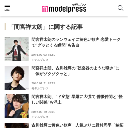
「間宮祥太朗」に関する記事
間宮祥太朗のランウェイに黄色い歓声 恋愛トーク
で“グッとくる瞬間”も告白
2016.03.03 18:50
モデルプレス
間宮祥太朗、古川雄輝の“弦楽器のような囁き”に
「体がゾクゾクッと」
2016.02.21 13:21
モデルプレス
間宮祥太朗、“ド変態”暴露に大慌て 俳優仲間と“怪
しい関係”も浮上
2016.02.19 00:00
モデルプレス
古川雄輝に黄色い歓声 人気ぶりに野村周平「嫉妬