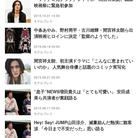
映画祭に緊急初参加
2015.10.01 14:30
モデルプレス
中条あやみ、野村周平・古川雄輝・間宮祥太朗ら出
演映画ヒロインに決定「監獄のようでした」
2015.09.19 04:00
モデルプレス
間宮祥太朗、初主演ドラマに「こんなに恵まれてい
いのか」 人気舞台俳優と話題のコミック実写化
2015.08.27 00:00
モデルプレス
“息子”NEWS増田貴久は「とても可愛い」 安田成
美ら共演者が素顔語る
2015.08.17 05:00
モデルプレス
Hey! Say! JUMP山田涼介、減量励んだ熱演に観客
涙 「今日まで不安だった」思い語る