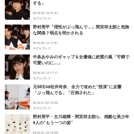
する」
2016.02.14 01:47
モデルプレス
野村周平「理性がぶっ飛んで…」間宮祥太朗と危険
な関係？弱点を明かされる
2016.02.13 17:41
モデルプレス
中条あやみのギャップ＆女優魂に絶賛の嵐「可憐で
可愛いのに…」
2016.02.13 17:17
モデルプレス
元SKE48松井玲奈、全力で攻めた“怪演”に反響
「ぶっ飛んでる」「圧倒された」
2016.01.25 13:42
モデルプレス
野村周平・古川雄輝・間宮祥太朗ら、残酷な美少年
9人の“もう一つの姿”
2016.01.18 10:00