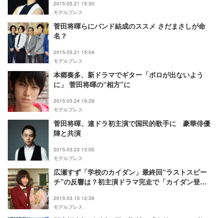
2015.05.21 15:30
モデルプレス
菅田将暉らにバンド結成のススメ さだまさしが命
名？
2015.05.21 15:04
モデルプレス
本郷奏多、新ドラマでギター「ボロが出ないよう
に」 菅田将暉の“相方”に
2015.03.24 19:29
モデルプレス
菅田将暉、連ドラ初主演で国民的歌手に 豪華俳優
陣と共演
2015.03.23 13:05
モデルプレス
広瀬すず「学校のカイダン」最終回“ラストスピー
チ”の反響は？初主演ドラマ完走で「カイダン登り
続けます」
2015.03.15 12:39
モデルプレス