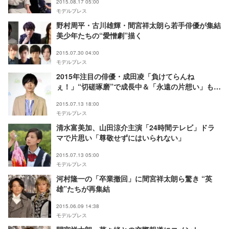
2015.08.17 05:00
モデルプレス
野村周平・古川雄輝・間宮祥太朗ら若手俳優が集結
美少年たちの“愛憎劇”描く
2015.07.30 04:00
モデルプレス
2015年注目の俳優・成田凌「負けてらんね
ぇ！」“切磋琢磨”で成長中＆「永遠の片想い」も告
白 モデルプレスインタビュー
2015.07.13 18:00
モデルプレス
清水富美加、山田涼介主演「24時間テレビ」ドラ
マで片思い「尊敬せずにはいられない」
2015.07.13 05:00
モデルプレス
河村隆一の「卒業撤回」に間宮祥太朗ら驚き “英
雄”たちが再集結
2015.06.09 14:38
モデルプレス