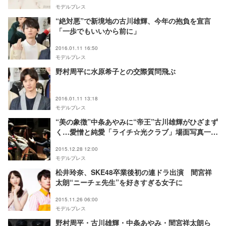
モデルプレス
“絶対悪”で新境地の古川雄輝、今年の抱負を宣言
「一歩でもいいから前に」
2016.01.11 16:50
モデルプレス
野村周平に水原希子との交際質問飛ぶ
2016.01.11 13:18
モデルプレス
“美の象徴”中条あやみに“帝王”古川雄輝がひざまず
く…愛憎と純愛「ライチ☆光クラブ」場面写真一挙
解禁
2015.12.28 12:00
モデルプレス
松井玲奈、SKE48卒業後初の連ドラ出演 間宮祥
太朗“ニーチェ先生”を好きすぎる女子に
2015.11.26 06:00
モデルプレス
野村周平・古川雄輝・中条あやみ・間宮祥太朗ら