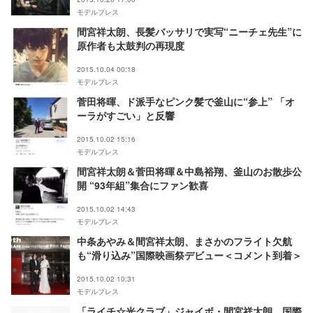
モデルプレス
間宮祥太朗、長髪バッサリで実写“ニーチェ先生”に
原作者も太鼓判の再現度
2015.10.04 00:18
モデルプレス
菅田将暉、ド派手なピンク髪で釜山に“参上” 「オ
ーラがすごい」と反響
2015.10.02 15:16
モデルプレス
間宮祥太朗＆菅田将暉＆中島裕翔、釜山のお散歩公
開 “93年組”集合にファン歓喜
2015.10.02 14:43
モデルプレス
中条あやみ＆間宮祥太朗、まさかのフライト欠航
も“滑り込み”国際映画祭デビュー＜コメント到着＞
2015.10.02 10:31
モデルプレス
「ライチ☆光クラブ」ジャイボ・間宮祥太朗、国際