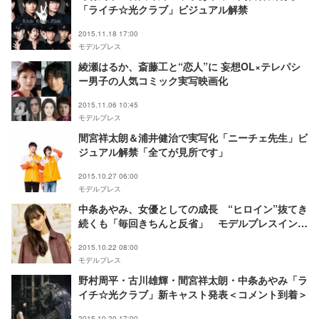
「ライチ☆光クラブ」ビジュアル解禁
2015.11.18 17:00
モデルプレス
綾瀬はるか、斎藤工と“恋人”に 妄想OL×テレパシ
ー男子の人気コミック実写映画化
2015.11.06 10:45
モデルプレス
間宮祥太朗＆浦井健治で実写化「ニーチェ先生」ビ
ジュアル解禁「全てが見所です」
2015.10.27 06:00
モデルプレス
中条あやみ、女優としての成長 “ヒロイン”抜てき
続くも「毎回きちんと反省」 モデルプレスインタ
ビュー
2015.10.22 08:00
モデルプレス
野村周平・古川雄輝・間宮祥太朗・中条あやみ「ラ
イチ☆光クラブ」新キャスト発表＜コメント到着＞
2015.10.20 17:00