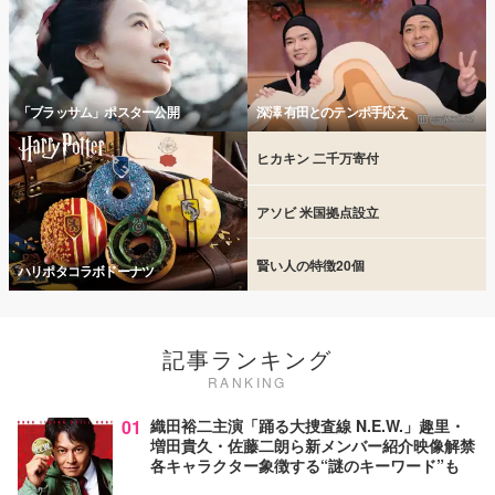
「ブラッサム」ポスター公開
深澤 有田とのテンポ手応え
ヒカキン 二千万寄付
アソビ 米国拠点設立
賢い人の特徴20個
ハリポタコラボドーナツ
記事ランキング
RANKING
01
織田裕二主演「踊る大捜査線 N.E.W.」趣里・
増田貴久・佐藤二朗ら新メンバー紹介映像解禁
各キャラクター象徴する“謎のキーワード”も