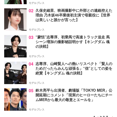
モデルプレス
02
久保史緒里、映画撮影中に外部との連絡控えた
理由 乃木坂46卒業後初主演で母親役に【世界
は美しいと誰かが言った】
モデルプレス
03
“蒙恬”志尊淳、初乗馬で高速トラック追走 馬
シーン増加の撮影秘話明かす【キングダム 魂
の決戦】
モデルプレス
04
志尊淳、山崎賢人への熱いリスペクト「賢人の
ためだったらみんな頑張る」“信”としての姿を
絶賛【キングダム 魂の決戦】
モデルプレス
05
鈴木亮平ら出演者、劇場版「TOKYO MER」公
開延期にコメント「現実のヒーローたちにチー
ムMERから最大の敬意とエールを」
モデルプレス