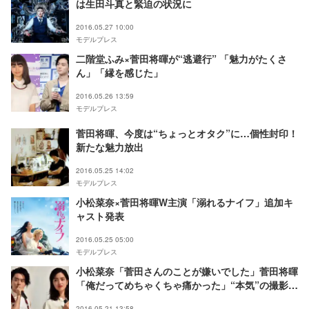
は生田斗真と緊迫の状況に
2016.05.27 10:00
モデルプレス
二階堂ふみ×菅田将暉が“逃避行” 「魅力がたくさ
ん」「縁を感じた」
2016.05.26 13:59
モデルプレス
菅田将暉、今度は“ちょっとオタク”に…個性封印！
新たな魅力放出
2016.05.25 14:02
モデルプレス
小松菜奈×菅田将暉W主演「溺れるナイフ」追加キ
ャスト発表
2016.05.25 05:00
モデルプレス
小松菜奈「菅田さんのことが嫌いでした」菅田将暉
「俺だってめちゃくちゃ痛かった」“本気”の撮影を
回顧
2016.05.21 13:58