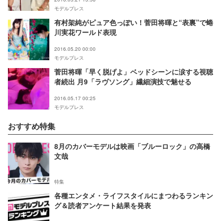
モデルプレス
有村架純がピュア色っぽい！菅田将暉と“表裏”で蜷
川実花ワールド表現
2016.05.20 00:00
モデルプレス
菅田将暉「早く脱げよ」ベッドシーンに涙する視聴
者続出 月9「ラヴソング」繊細演技で魅せる
2016.05.17 00:25
モデルプレス
おすすめ特集
8月のカバーモデルは映画「ブルーロック」の高橋
文哉
特集
各種エンタメ・ライフスタイルにまつわるランキン
グ＆読者アンケート結果を発表