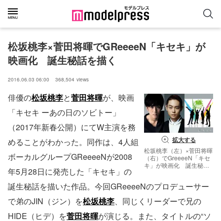
松坂桃李×菅田将暉でGReeeeN「キセキ」が
映画化　誕生秘話を描く
2016.06.03 06:00
368,504
views
俳優の
松坂桃李
と
菅田将暉
が、映画
「キセキ ーあの日のソビトー」
（2017年新春公開）にてW主演を務
拡大する
めることがわかった。同作は、4人組
松坂桃李（左）×菅田将暉
ボーカルグループGReeeeNが2008
（右）でGreeeeN「キセ
キ」が映画化 誕生秘話
年5月28日に発売した「キセキ」の
を描く （C）彦坂栄治
（C）渞忠之
誕生秘話を描いた作品。今回GReeeeNのプロデューサー
で弟のJIN（ジン）を
松坂桃李
、同じくリーダーで兄の
HIDE（ヒデ）を
菅田将暉
が演じる。また、タイトルの“ソ