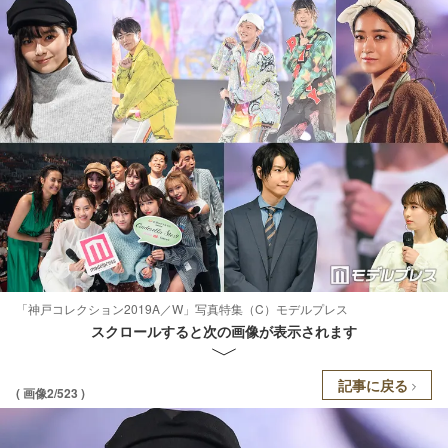
「神戸コレクション2019A／W」写真特集（C）モデルプレス
スクロールすると次の画像が表示されます
記事に戻る
( 画像2/523 )