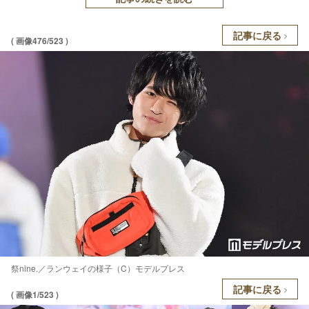
記事に戻る
( 画像476/523 )
祭nine.／ランウェイの様子（C）モデルプレス
記事に戻る
( 画像1/523 )