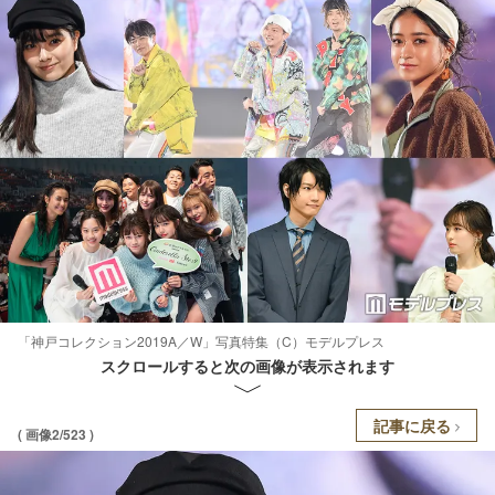
「神戸コレクション2019A／W」写真特集（C）モデルプレス
スクロールすると次の画像が表示されます
記事に戻る
( 画像2/523 )