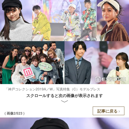
「神戸コレクション2019A／W」写真特集（C）モデルプレス
スクロールすると次の画像が表示されます
記事に戻る
( 画像2/523 )