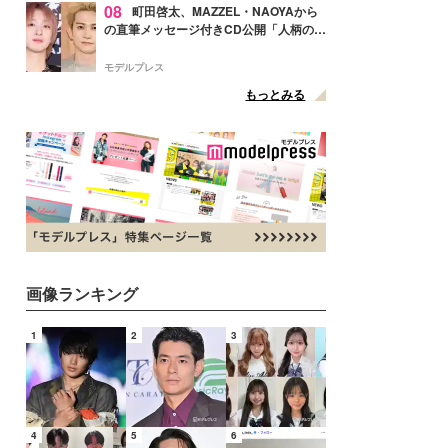
08
町田啓太、MAZZEL・NAOYAから
の直筆メッセージ付きCD公開「人柄の良
さがにじみ出てる」の声
モデルプレス
もっとみる
画像ランキング
1
2
3
4
5
6