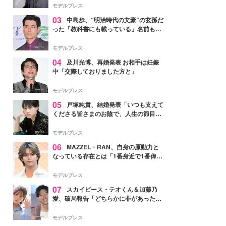
モデルプレス
03
中島歩、“明治時代の文豪”の玄孫だ
った「教科書にも載っている」名前も先
祖に由来
モデルプレス
04
及川光博、再婚発表 お相手は妊娠
中「交際しておりました方と」
モデルプレス
05
戸塚純貴、結婚発表「いつも支えて
くださる皆さまのお陰で、人生の節目を
迎えられること、心より感謝しておりま
す」【全文】
モデルプレス
06
MAZZEL・RAN、自身の原動力と
なっている存在とは「1番身近で1番偉大
な存在」
モデルプレス
07
スカイピース・テオくん＆加藤乃
愛、破局報告「どちらかに非があったわ
けではなく」2023年2月に交際発表
モデルプレス