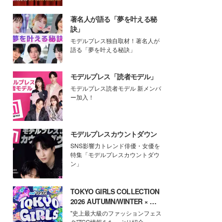
著名人が語る「夢を叶える秘
訣」
モデルプレス独自取材！著名人が
語る「夢を叶える秘訣」
モデルプレス「読者モデル」
モデルプレス読者モデル 新メンバ
ー加入！
モデルプレスカウントダウン
SNS影響力トレンド俳優・女優を
特集「モデルプレスカウントダウ
ン」
TOKYO GIRLS COLLECTION
2026 AUTUMN/WINTER × モ
デルプレス
"史上最大級のファッションフェス
タ"TGC情報をたっぷり紹介