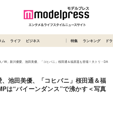
ラム
ライフ
ビジネス
特集
ランキング
ドラ
9A／W」新川優愛、池田美優、「コヒバニ」桜田通＆福原遥も登場！大トリ・DA
優愛、池田美優、「コヒバニ」桜田通＆福
UMPは“バイーンダンス”で沸かす＜写真