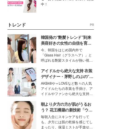
中！
トレンド
PR
韓国発の“艶髪トレンド”到来
美容好きの女性の自信を育む
「ヘアケア事情」って？
今、韓国をはじめ国内外で
「Glass Hair（グラスヘア）」と
呼ばれる艶髪スタイルが熱い視線
を集めています。メイクやファッ
アイドルから絶大な支持 衣装
ションの完成度を高めるベースと
して、“髪そのものの美しさ”に改
デザイナー・茅野しのぶの“可
めて注目する人が増えている様
愛い”を作る美学＜「シチズン
AKB48や＝LOVEなど数々の人気
子。今回は、そんな憧れの艶やか
クロスシー」インタビュー＞
アイドルたちの衣装を手掛け、ア
な髪を日常で叶える、美容好きの
イドルやファンから絶大な支持を
女性たちのヘアケア事情を紹介し
得る、株式会社オサレカンパニー
ます。
朝より夕方の方が肌がうるお
取締役兼クリエイティブディレク
ター・茅野しのぶ。一人ひとりの
う？ 花王構築の新技術「ウォ
個性に寄り添い、魅力を引き出す
ーターキャプチャリングスキ
毎朝入念にスキンケアを行って
衣装作りは、多くの女性たちに勇
ン（捕水肌）」がスキンケア
も、夕方には肌の乾燥を感じてし
気と自信を与え続けている。
の常識を変える予感
まったり、保湿ミストが手放せな