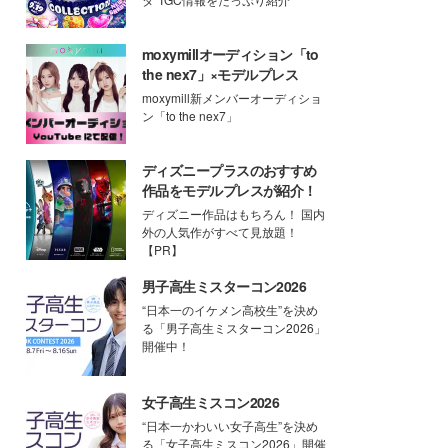
moxymillオーディション「to
the nex7」×モデルプレス
moxymill新メンバーオーディショ
ン「to the nex7」
ディズニープラスのおすすめ
作品をモデルプレスが紹介！
ディズニー作品はもちろん！ 国内
外の人気作がすべて見放題！
【PR】
男子高生ミスターコン2026
“日本一のイケメン高校生”を決め
る「男子高生ミスターコン2026」
開催中！
女子高生ミスコン2026
“日本一かわいい女子高生”を決め
る「女子高生ミスコン2026」開催