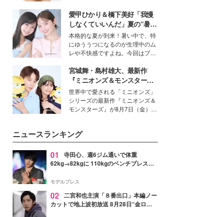
いという読者も多いのでは？そん
愛甲ひかり＆橋下美好「我慢
な美容の常識を大きく変える可能
性を秘めた、革新的な「Water
しなくていいんだ」夏の“暑さ
Capturing Skin（ウォーターキャ
対策”の新しい選択肢とは？
本格的な夏が到来！暑い中で、特
プチャリングスキン：捕水肌）」
にゆううつになるのが生理中のム
技術を、花王が構築した。
レや不快感ですよね。今回はプラ
イベートでも仲良しで旅行好きな
宮城舞・島村雄大、最新作
モデル・愛甲ひかりさんと橋下美
好さんを迎えて本音で女子会トー
『ミニオンズ＆モンスター
ク。猛暑のお出かけを快適に過ご
ズ』の魅力熱弁 ハチャメチャ
世界中で愛される「ミニオンズ」
すヒントや、2人が感動した夏の
だけじゃない“友情と絆”に感
シリーズの最新作『ミニオンズ＆
生理の新常識にも迫りました。
動
モンスターズ』が8月7日（金）に
公開。モデルプレスでは、“大のミ
ニオン好き”という共通点を持つモ
ニュースランキング
デルの宮城舞と島村雄大の特別対
談をお届け！それぞれの視点か
ら、今作ならではの魅力や予想外
01
寺田心、週6ジム通いで体重
の感動をもたらす奥深いストーリ
62kg→82kgに 110kgのベンチプレス持
ーについて熱く語り合ってもらっ
ち上げる姿披露「胸板の厚みすごい」
た。
「かっこいい」と反響
モデルプレス
02
二宮和也主演「８番出口」本編ノー
カットで地上波初放送 8月28日“金ロ
ー”枠