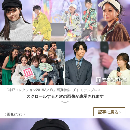
「神戸コレクション2019A／W」写真特集（C）モデルプレス
スクロールすると次の画像が表示されます
記事に戻る
( 画像2/523 )