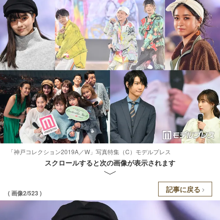
「神戸コレクション2019A／W」写真特集（C）モデルプレス
スクロールすると次の画像が表示されます
記事に戻る
( 画像2/523 )