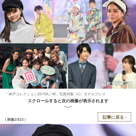
「神戸コレクション2019A／W」写真特集（C）モデルプレス
スクロールすると次の画像が表示されます
記事に戻る
( 画像2/523 )