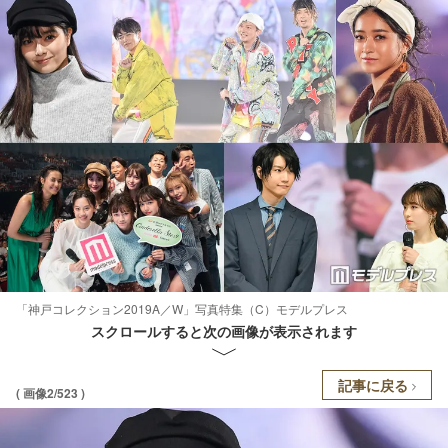
「神戸コレクション2019A／W」写真特集（C）モデルプレス
スクロールすると次の画像が表示されます
記事に戻る
( 画像2/523 )