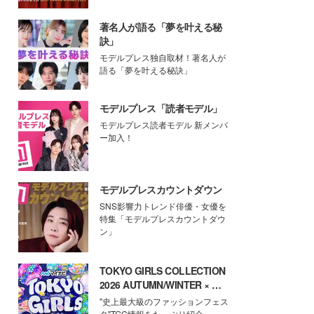
著名人が語る「夢を叶える秘
訣」
モデルプレス独自取材！著名人が
語る「夢を叶える秘訣」
モデルプレス「読者モデル」
モデルプレス読者モデル 新メンバ
ー加入！
モデルプレスカウントダウン
SNS影響力トレンド俳優・女優を
特集「モデルプレスカウントダウ
ン」
TOKYO GIRLS COLLECTION
2026 AUTUMN/WINTER × モ
デルプレス
"史上最大級のファッションフェス
タ"TGC情報をたっぷり紹介