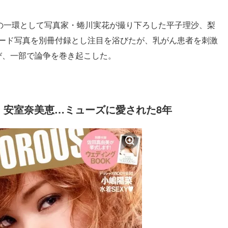
ンの一環として写真家・蜷川実花が撮り下ろした平子理沙、梨
ヌード写真を別冊付録とし注目を浴びたが、乳がん患者を刺激
び、一部で論争を巻き起こした。
、安室奈美恵…ミューズに愛された8年