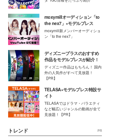
moxymillオーディション「to
the nex7」×モデルプレス
moxymill新メンバーオーディショ
ン「to the nex7」
ディズニープラスのおすすめ
作品をモデルプレスが紹介！
ディズニー作品はもちろん！ 国内
外の人気作がすべて見放題！
【PR】
TELASA×モデルプレス特設サ
イト
TELASAではドラマ・バラエティ
など幅広いジャンルの動画が全て
見放題！【PR】
トレンド
PR