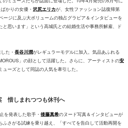
のミューズたちが誌面に登場した。10年4月発売の5月号に
たばかりの女優・
沢尻エリカ
が、女性ファッション誌復帰第
0ページに及ぶ大ボリュームの独占グラビア＆インタビューを
たと思います」という高城氏との結婚生活や事務所解雇、ド
。
業した・
長谷川潤
がレギュラーモデルに加入。気品あふれる
MOROUS」の顔として活躍した。さらに、アーティストの
安
ミューズとして同誌の人気を牽引した。
案 惜しまれつつも休刊へ
休止を発表した歌手・
後藤真希
のヌード写真＆インタビューが
ちふさがる試練を乗り越え、「すべてを告白して活動再開を