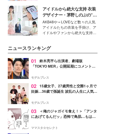
ーについて熱く語り合ってもらっ
イベートでも仲良しで旅行好きな
た。
アイドルから絶大な支持 衣装
モデル・愛甲ひかりさんと橋下美
好さんを迎えて本音で女子会トー
デザイナー・茅野しのぶの“可
ク。猛暑のお出かけを快適に過ご
愛い”を作る美学＜「シチズン
AKB48や＝LOVEなど数々の人気
すヒントや、2人が感動した夏の
クロスシー」インタビュー＞
アイドルたちの衣装を手掛け、ア
生理の新常識にも迫りました。
イドルやファンから絶大な支持を
得る、株式会社オサレカンパニー
取締役兼クリエイティブディレク
ニュースランキング
ター・茅野しのぶ。一人ひとりの
個性に寄り添い、魅力を引き出す
衣装作りは、多くの女性たちに勇
01
鈴木亮平ら出演者、劇場版
気と自信を与え続けている。
「TOKYO MER」公開延期にコメント
「現実のヒーローたちにチームMERから
最大の敬意とエールを」
モデルプレス
02
15歳女子、27歳男性と交際1ヶ月で
妊娠…36歳で孫誕生 波乱の人生に人気タ
レント思わずツッコミ「だいぶ危ねえ
よ！」
モデルプレス
03
＜俺のジャガイモ食え！＞「アンタ
にあげてるんだッ」恐怖で鳥肌…もはや
ストーカー？【第3話まんが】
ママスタ☆セレクト