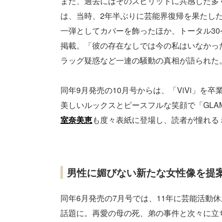
また、過去にはそのスピリットに共感した多く
は、当時、2年半ぶりに芸能界復帰を果たし
一弾としてカバーを飾ったほか、トータル3
掲載。「彼の存在なしでは今の私はいなかっ
ラッグ疑惑など一連の騒動の真相が語られた
同年9月発売の10月号からは、「ViVi」を卒
美しいルックスとピースフルな笑顔で「GLA
室奈美恵
も度々表紙に登場し、読者が憧れる
男性に媚びない新たな女性像を提
同年6月発売の7月号では、11年に芸能活動
話題に。再愛の母の死、弟の事件と次々に立