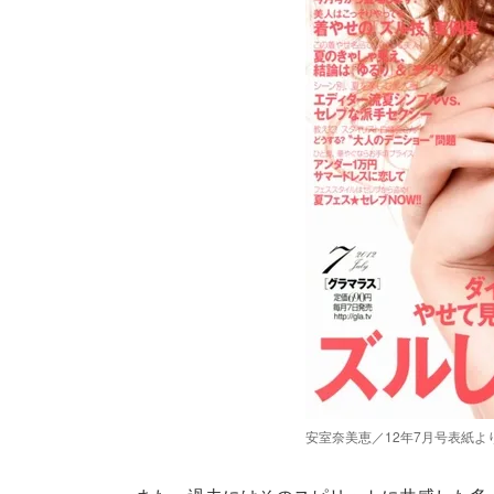
安室奈美恵／12年7月号表紙よ