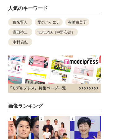
人気のキーワード
賀来賢人
愛のハイエナ
有働由美子
織田裕二
KOKONA（中野心結）
中村倫也
画像ランキング
1
2
3