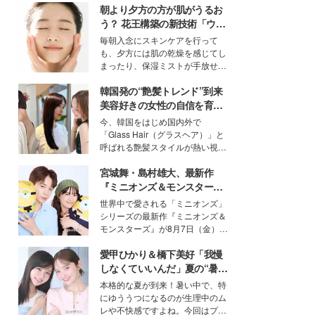
朝より夕方の方が肌がうるお
う？ 花王構築の新技術「ウォ
ーターキャプチャリングスキ
毎朝入念にスキンケアを行って
ン（捕水肌）」がスキンケア
も、夕方には肌の乾燥を感じてし
の常識を変える予感
まったり、保湿ミストが手放せな
いという読者も多いのでは？そん
韓国発の“艶髪トレンド”到来
な美容の常識を大きく変える可能
性を秘めた、革新的な「Water
美容好きの女性の自信を育む
Capturing Skin（ウォーターキャ
「ヘアケア事情」って？
今、韓国をはじめ国内外で
プチャリングスキン：捕水肌）」
「Glass Hair（グラスヘア）」と
技術を、花王が構築した。
呼ばれる艶髪スタイルが熱い視線
を集めています。メイクやファッ
宮城舞・島村雄大、最新作
ションの完成度を高めるベースと
して、“髪そのものの美しさ”に改
『ミニオンズ＆モンスター
めて注目する人が増えている様
ズ』の魅力熱弁 ハチャメチャ
世界中で愛される「ミニオンズ」
子。今回は、そんな憧れの艶やか
だけじゃない“友情と絆”に感
シリーズの最新作『ミニオンズ＆
な髪を日常で叶える、美容好きの
動
モンスターズ』が8月7日（金）に
女性たちのヘアケア事情を紹介し
公開。モデルプレスでは、“大のミ
ます。
愛甲ひかり＆橋下美好「我慢
ニオン好き”という共通点を持つモ
デルの宮城舞と島村雄大の特別対
しなくていいんだ」夏の“暑さ
談をお届け！それぞれの視点か
対策”の新しい選択肢とは？
本格的な夏が到来！暑い中で、特
ら、今作ならではの魅力や予想外
にゆううつになるのが生理中のム
の感動をもたらす奥深いストーリ
レや不快感ですよね。今回はプラ