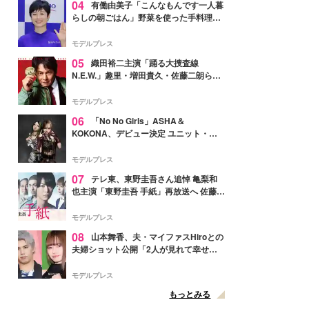
04
有働由美子「こんなもんです一人暮
らしの朝ごはん」野菜を使った手料理公
開「作ってみたい」「ヘルシーで美味し
そう」と反響
モデルプレス
05
織田裕二主演「踊る大捜査線
N.E.W.」趣里・増田貴久・佐藤二朗ら新
メンバー紹介映像解禁 各キャラクター象
徴する“謎のキーワード”も
モデルプレス
06
「No No Girls」ASHA＆
KOKONA、デビュー決定 ユニット・
TAKARAとしてセルフプロデュース楽曲
リリースへ
モデルプレス
07
テレ東、東野圭吾さん追悼 亀梨和
也主演「東野圭吾 手紙」再放送へ 佐藤隆
太・本田翼・中村倫也ら出演
モデルプレス
08
山本舞香、夫・マイファスHiroとの
夫婦ショット公開「2人が見れて幸せ」
「仲の良さが伝わってくる」と反響
モデルプレス
もっとみる