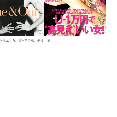
）沢尻エリカ、安室奈美恵、長谷川潤
Loaded
:
87.03%