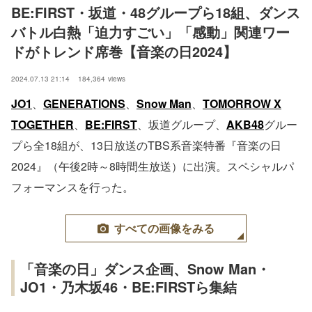
BE:FIRST・坂道・48グループら18組、ダンス
バトル白熱「迫力すごい」「感動」関連ワー
ドがトレンド席巻【音楽の日2024】
2024.07.13 21:14
184,364
views
JO1
、
GENERATIONS
、
Snow Man
、
TOMORROW X
TOGETHER
、
BE:FIRST
、坂道グループ、
AKB48
グルー
プら全18組が、13日放送のTBS系音楽特番『音楽の日
2024』（午後2時～8時間生放送）に出演。スペシャルパ
フォーマンスを行った。
すべての画像をみる
「音楽の日」ダンス企画、Snow Man・
JO1・乃木坂46・BE:FIRSTら集結