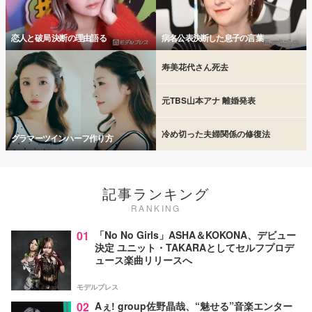
恋人と破局 決断の理由語る
病名公表決断した息子の言葉
寿美花代さん死去
元TBS山本アナ 離婚発表
冷め切った夫婦関係の修復法
グラマーツインハーフ作り方
記事ランキング
RANKING
01
「No No Girls」ASHA＆KOKONA、デビュー
決定 ユニット・TAKARAとしてセルフプロデ
ュース楽曲リリースへ
モデルプレス
02
Aぇ! group佐野晶哉、“魅せる”音楽エンター