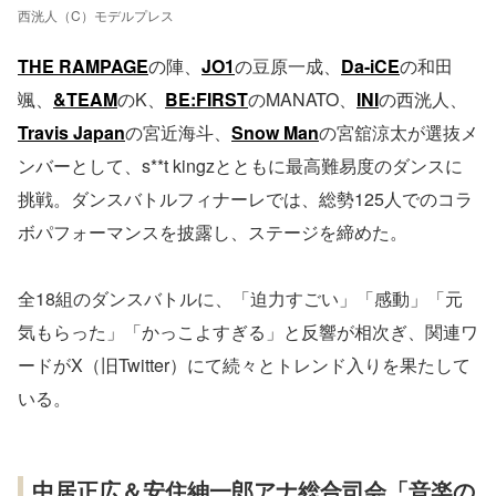
西洸人（C）モデルプレス
THE RAMPAGE
の陣、
JO1
の豆原一成、
Da-iCE
の和田
颯、
&TEAM
のK、
BE:FIRST
のMANATO、
INI
の西洸人、
Travis Japan
の宮近海斗、
Snow Man
の宮舘涼太が選抜メ
ンバーとして、s**t kingzとともに最高難易度のダンスに
挑戦。ダンスバトルフィナーレでは、総勢125人でのコラ
ボパフォーマンスを披露し、ステージを締めた。
全18組のダンスバトルに、「迫力すごい」「感動」「元
気もらった」「かっこよすぎる」と反響が相次ぎ、関連ワ
ードがX（旧Twitter）にて続々とトレンド入りを果たして
いる。
中居正広＆安住紳一郎アナ総合司会「音楽の