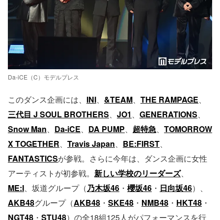
Da-iCE（C）モデルプレス
このダンス企画には、
INI
、
&TEAM
、
THE RAMPAGE
、
三代目 J SOUL BROTHERS
、
JO1
、
GENERATIONS
、
Snow Man
、
Da-iCE
、
DA PUMP
、
超特急
、
TOMORROW
X TOGETHER
、
Travis Japan
、
BE:FIRST
、
FANTASTICS
が参戦。さらに今年は、ダンス企画に女性
アーティストが初参戦。
新しい学校のリーダーズ
、
ME:I
、坂道グループ（
乃木坂46
・
櫻坂46
・
日向坂46
）、
AKB48
グループ（
AKB48
・
SKE48
・
NMB48
・
HKT48
・
NGT48
・
STU48
）の全18組125人がパフォーマンスを行