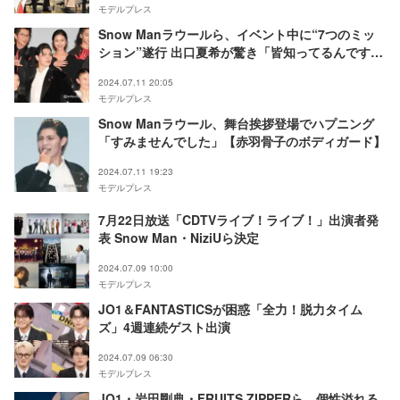
モデルプレス
Snow Manラウールら、イベント中に“7つのミッ
ション”遂行 出口夏希が驚き「皆知ってるんです
か？」【赤羽骨子のボディガード】
2024.07.11 20:05
モデルプレス
Snow Manラウール、舞台挨拶登場でハプニング
「すみませんでした」【赤羽骨子のボディガード】
2024.07.11 19:23
モデルプレス
7月22日放送「CDTVライブ！ライブ！」出演者発
表 Snow Man・NiziUら決定
2024.07.09 10:00
モデルプレス
JO1＆FANTASTICSが困惑「全力！脱力タイム
ズ」4週連続ゲスト出演
2024.07.09 06:30
モデルプレス
JO1・岩田剛典・FRUITS ZIPPERら、個性溢れる