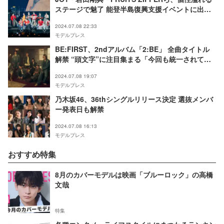
ステージで魅了 能登半島復興支援イベントに出演
【PEACEFUL PARK 2024 for 能登】
2024.07.08 22:33
モデルプレス
BE:FIRST、2ndアルバム「2:BE」 全曲タイトル
解禁 “頭文字”に注目集まる「今回も統一されて
る」「貫いててかっこいい」
2024.07.08 19:07
モデルプレス
乃木坂46、36thシングルリリース決定 選抜メンバ
ー発表日も解禁
2024.07.08 16:13
モデルプレス
おすすめ特集
8月のカバーモデルは映画「ブルーロック」の高橋
文哉
特集