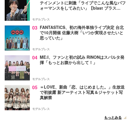
テインメントに刺激「ライブでこんな風なパフ
ォーマンスをしてみたい」【blast ブラス
ト！】
モデルプレス
03
FANTASTICS、初の海外単独ライブ決定 台北
で10月開催 佐藤大樹「いつか実現させたいと
思っていた」
モデルプレス
04
ME:I、ファンと初の試み RINONはスパルタ発
揮「もっとお腹から出して！」
モデルプレス
05
＝LOVE、新曲「恋、はじめました。」生放送
で初披露 新アーティスト写真＆ジャケット写
真解禁
モデルプレス
もっとみる