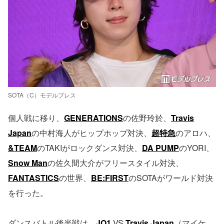
SOTA（C）モデルプレス
個人戦に移り、
GENERATIONS
の佐野玲於、
Travis
Japan
の中村海人がヒップホップ対決、
超特急
のアロハ、
&TEAM
のTAKIがロックダンス対決、
DA PUMP
のYORI、
Snow Man
の佐久間大介がフリースタイル対決、
FANTASTICS
の世界、
BE:FIRST
のSOTAがワールド対決
を行った。
ダンスバトル後半戦は、
JO1
VS
Travis Japan
（マイケ