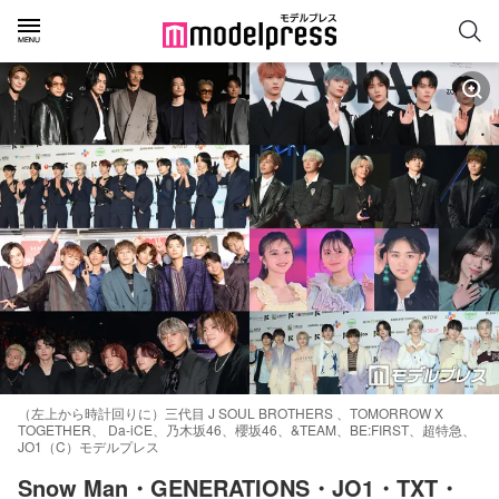
（左上から時計回りに）三代目 J SOUL BROTHERS 、TOMORROW X
TOGETHER、 Da-iCE、乃木坂46、櫻坂46、&TEAM、BE:FIRST、超特急、
JO1（C）モデルプレス
Snow Man・GENERATIONS・JO1・TXT・