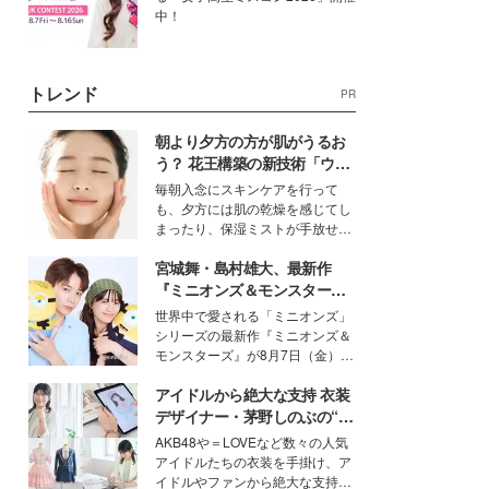
中！
トレンド
PR
朝より夕方の方が肌がうるお
う？ 花王構築の新技術「ウォ
ーターキャプチャリングスキ
毎朝入念にスキンケアを行って
ン（捕水肌）」がスキンケア
も、夕方には肌の乾燥を感じてし
の常識を変える予感
まったり、保湿ミストが手放せな
いという読者も多いのでは？そん
宮城舞・島村雄大、最新作
な美容の常識を大きく変える可能
性を秘めた、革新的な「Water
『ミニオンズ＆モンスター
Capturing Skin（ウォーターキャ
ズ』の魅力熱弁 ハチャメチャ
世界中で愛される「ミニオンズ」
プチャリングスキン：捕水肌）」
だけじゃない“友情と絆”に感
シリーズの最新作『ミニオンズ＆
技術を、花王が構築した。
動
モンスターズ』が8月7日（金）に
公開。モデルプレスでは、“大のミ
アイドルから絶大な支持 衣装
ニオン好き”という共通点を持つモ
デルの宮城舞と島村雄大の特別対
デザイナー・茅野しのぶの“可
談をお届け！それぞれの視点か
愛い”を作る美学＜「シチズン
AKB48や＝LOVEなど数々の人気
ら、今作ならではの魅力や予想外
クロスシー」インタビュー＞
アイドルたちの衣装を手掛け、ア
の感動をもたらす奥深いストーリ
イドルやファンから絶大な支持を