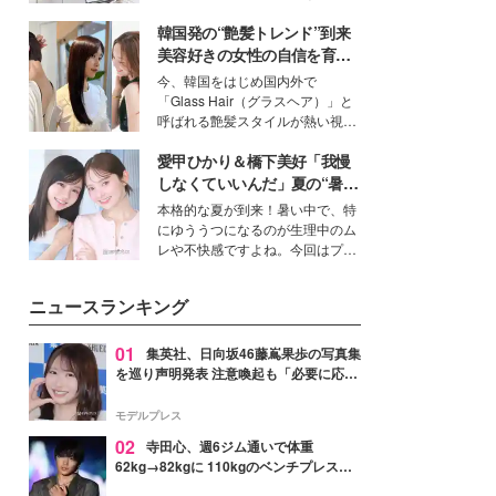
ーについて熱く語り合ってもらっ
得る、株式会社オサレカンパニー
た。
韓国発の“艶髪トレンド”到来
取締役兼クリエイティブディレク
ター・茅野しのぶ。一人ひとりの
美容好きの女性の自信を育む
個性に寄り添い、魅力を引き出す
「ヘアケア事情」って？
今、韓国をはじめ国内外で
衣装作りは、多くの女性たちに勇
「Glass Hair（グラスヘア）」と
気と自信を与え続けている。
呼ばれる艶髪スタイルが熱い視線
を集めています。メイクやファッ
愛甲ひかり＆橋下美好「我慢
ションの完成度を高めるベースと
して、“髪そのものの美しさ”に改
しなくていいんだ」夏の“暑さ
めて注目する人が増えている様
対策”の新しい選択肢とは？
本格的な夏が到来！暑い中で、特
子。今回は、そんな憧れの艶やか
にゆううつになるのが生理中のム
な髪を日常で叶える、美容好きの
レや不快感ですよね。今回はプラ
女性たちのヘアケア事情を紹介し
イベートでも仲良しで旅行好きな
ます。
モデル・愛甲ひかりさんと橋下美
ニュースランキング
好さんを迎えて本音で女子会トー
ク。猛暑のお出かけを快適に過ご
すヒントや、2人が感動した夏の
01
集英社、日向坂46藤嶌果歩の写真集
生理の新常識にも迫りました。
を巡り声明発表 注意喚起も「必要に応じ
て法的措置を含む対応を検討」
モデルプレス
02
寺田心、週6ジム通いで体重
62kg→82kgに 110kgのベンチプレス持
ち上げる姿披露「胸板の厚みすごい」