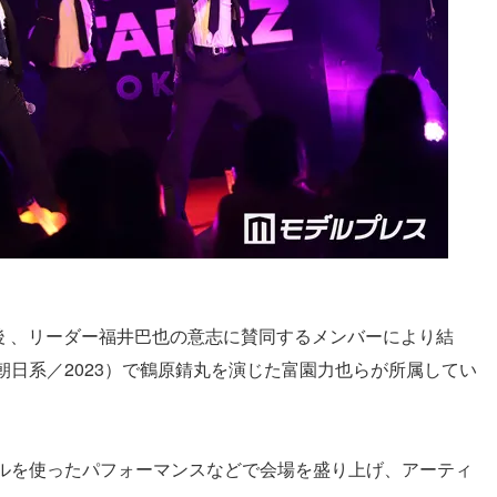
Y解散後 、リーダー福井巴也の意志に賛同するメンバーにより結
日系／2023）で鶴原錆丸を演じた富園力也らが所属してい
ルを使ったパフォーマンスなどで会場を盛り上げ、アーティ