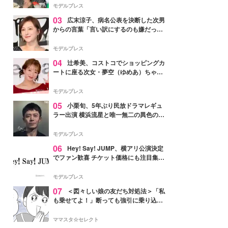
「かっこいい」と反響
モデルプレス
03
広末涼子、病名公表を決断した次男
からの言葉「言い訳にするのも嫌だっ
た」「言うべきか迷った」
モデルプレス
04
辻希美、コストコでショッピングカ
ートに座る次女・夢空（ゆめあ）ちゃん
の姿公開「乗りこなしてる感じが可愛す
ぎ」「成長を感じる」の声
モデルプレス
05
小栗旬、5年ぶり民放ドラマレギュ
ラー出演 横浜流星と唯一無二の異色のバ
ディで初共演【LOST10】
モデルプレス
06
Hey! Say! JUMP、横アリ公演決定
でファン歓喜 チケット価格にも注目集ま
る「激アツ」「平成に戻ったみたい」
モデルプレス
07
＜図々しい娘の友だち対処法＞「私
も乗せてよ！」断っても強引に乗り込ん
でくる友だち【第1話まんが】
ママスタ☆セレクト