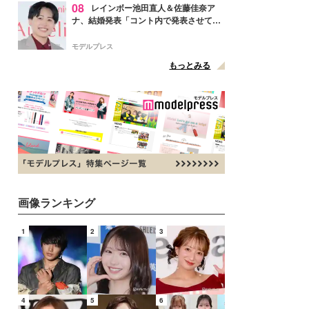
08
レインボー池田直人＆佐藤佳奈ア
ナ、結婚発表「コント内で発表させてい
ただきました」読売テレビ退社は生活拠
点変更のため
モデルプレス
もっとみる
画像ランキング
1
2
3
4
5
6