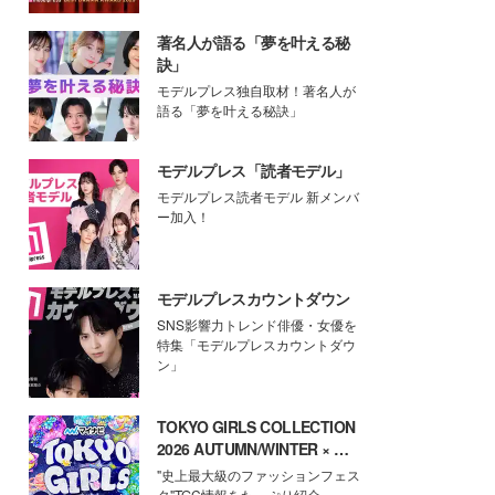
著名人が語る「夢を叶える秘
訣」
モデルプレス独自取材！著名人が
語る「夢を叶える秘訣」
モデルプレス「読者モデル」
モデルプレス読者モデル 新メンバ
ー加入！
モデルプレスカウントダウン
SNS影響力トレンド俳優・女優を
特集「モデルプレスカウントダウ
ン」
TOKYO GIRLS COLLECTION
2026 AUTUMN/WINTER × モ
デルプレス
"史上最大級のファッションフェス
タ"TGC情報をたっぷり紹介