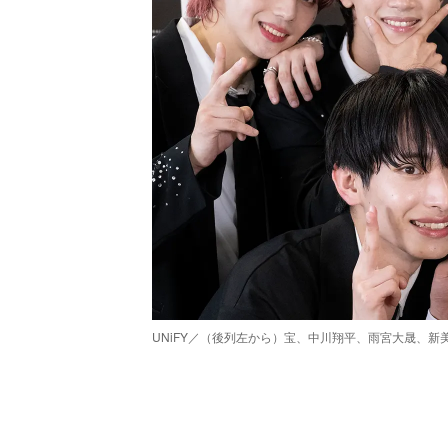
UNiFY／（後列左から）宝、中川翔平、雨宮大晟、
/
Unmute