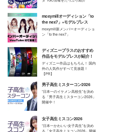
moxymillオーディション「to
the nex7」×モデルプレス
moxymill新メンバーオーディショ
ン「to the nex7」
ディズニープラスのおすすめ
作品をモデルプレスが紹介！
ディズニー作品はもちろん！ 国内
外の人気作がすべて見放題！
【PR】
男子高生ミスターコン2026
“日本一のイケメン高校生”を決め
る「男子高生ミスターコン2026」
開催中！
女子高生ミスコン2026
“日本一かわいい女子高生”を決め
る「女子高生ミスコン2026」開催