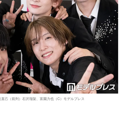
新美直己（前列）石沢瑠架、富園力也（C）モデルプレス
Loaded
:
97.48%