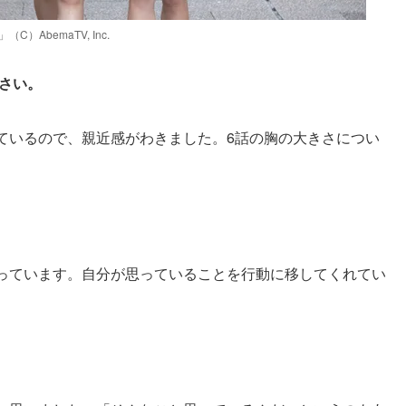
C）AbemaTV, Inc.
さい。
ているので、親近感がわきました。6話の胸の大きさについ
っています。自分が思っていることを行動に移してくれてい