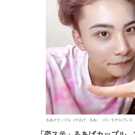
るあげカップル（やまげ、るあ） （C）モデルプレス
「恋ステ」るあげカップル、“性”の