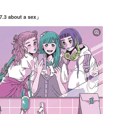
about a sex」