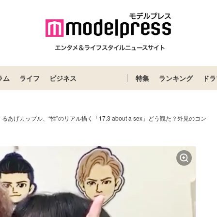
ラム
ライフ
ビジネス
特集
ランキング
ドラ
るあげカップル、“性”のリアル描く「17.3 about a sex」どう観た？外見のコン