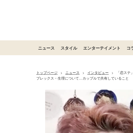
ニュース
スタイル
エンターテイメント
コ
トップページ
ニュース
インタビュー
「恋ステ」
>
>
>
プレックス・生理について…カップルで共有していること