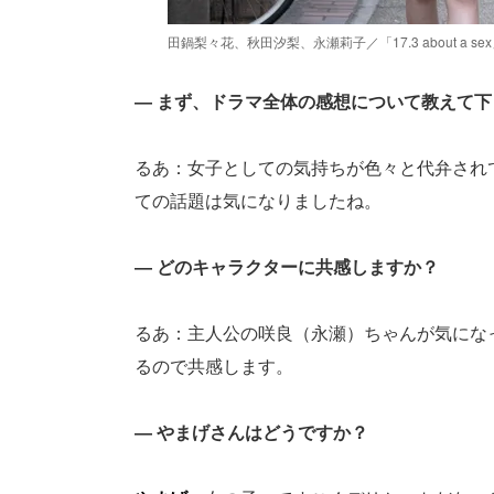
田鍋梨々花、秋田汐梨、永瀬莉子／「17.3 about a sex」（
― まず、ドラマ全体の感想について教えて下
るあ：女子としての気持ちが色々と代弁され
ての話題は気になりましたね。
― どのキャラクターに共感しますか？
るあ：主人公の咲良（永瀬）ちゃんが気にな
るので共感します。
― やまげさんはどうですか？