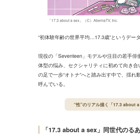
「17.3 about a sex」（C）AbemaTV, Inc.
“初体験年齢の世界平均…17.3歳”というデ
現役の「Seventeen」モデルや注目の若
体型の悩み、セクシャリティに初めて向き合
の足で一歩“オトナ”へと踏み出す中で、揺
呼んでいる。
“性”のリアル描く「17.3 abo
「17.3 about a sex」同世