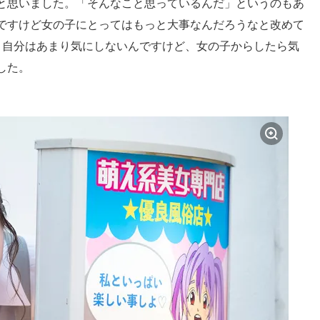
と思いました。「そんなこと思っているんだ」というのもあ
ですけど女の子にとってはもっと大事なんだろうなと改めて
、自分はあまり気にしないんですけど、女の子からしたら気
した。