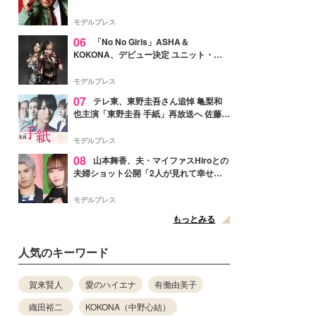
メンバー紹介映像解禁 各キャラクター象
徴する“謎のキーワード”も
モデルプレス
06
「No No Girls」ASHA＆
KOKONA、デビュー決定 ユニット・
TAKARAとしてセルフプロデュース楽曲
リリースへ
モデルプレス
07
テレ東、東野圭吾さん追悼 亀梨和
也主演「東野圭吾 手紙」再放送へ 佐藤隆
太・本田翼・中村倫也ら出演
モデルプレス
08
山本舞香、夫・マイファスHiroとの
夫婦ショット公開「2人が見れて幸せ」
「仲の良さが伝わってくる」と反響
モデルプレス
もっとみる
人気のキーワード
賀来賢人
愛のハイエナ
有働由美子
織田裕二
KOKONA（中野心結）