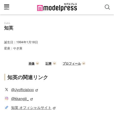
じよん
知英
誕生日：
1994年1月18日
星座：
やぎ座
画像
記事
プロフィール
知英の関連リンク
@Jyofficialxxx
@kkangjji_
知英 オフィシャルサイト