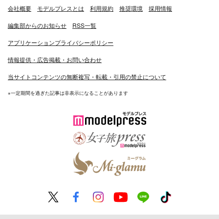
会社概要
モデルプレスとは
利用規約
推奨環境
採用情報
名義で日本を中心に女優活動を開始[2]。10月スタートの
ドラマ『地獄先生ぬ〜べ〜』にWヒロインのひとりである
編集部からのお知らせ
RSS一覧
雪女のゆきめ役で出演予定[3]。
アプリケーションプライバシーポリシー
情報提供・広告掲載・お問い合わせ
当サイトコンテンツの無断複写・転載・引用の禁止について
◆人物◆
※一定期間を過ぎた記事は非表示になることがあります
2012年に舞鶴女子高等学校を卒業[4]。多忙なスケジュー
ルの為、高校卒業の翌年に成均館大学校演技芸術学科に入
学[5]。
KARA時代、メンバーの中で最年少だったため、他メンバ
ーから「マンネ（末っ子）」と呼ばれて可愛がられてい
た。実際の家族の中でも末っ子である。
日本デビュー当時、KARAのメンバーの中で一番日本語が
苦手であったが、現在では日常会話なら通訳無しで話すこ
とが出来る。2011年には音楽番組で日本語検定に合格し
たと発表した。