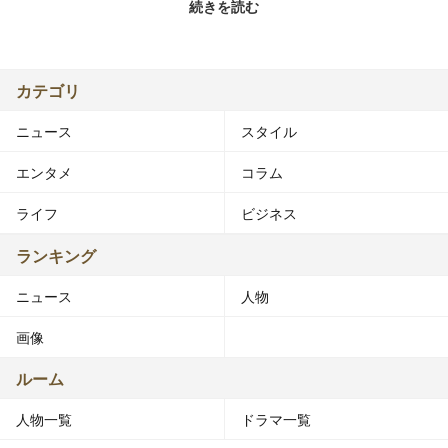
続きを読む
血液型：0型
事務所：スウィートパワー
カテゴリ
ニュース
スタイル
カン・ジヨン（강지영／姜知英／Kang Jiyoung、1994年1
月18日 - ）は韓国出身の女優、歌手。KARAの元メンバ
エンタメ
コラム
ー。現在の所属事務所はスウィートパワー。
ライフ
ビジネス
◆来歴◆
ランキング
ニュース
人物
2008年、2期メンバーとしてク・ハラと共にKARAに加
入。同年7月に『Rock U』でデビュー。
画像
2012年、テレビ東京の日韓合作ドラマ『恋するメゾ
ン。〜Rainbow Rose〜』でドラマ初主演。
ルーム
2014年4月、DSPメディアとの専属契約満了によりKARA
人物一覧
ドラマ一覧
を脱退[1]。
同年8月、スウィートパワーと専属契約を結び、「知英」