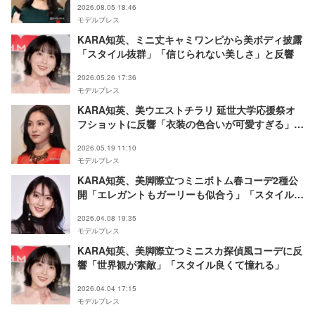
2026.08.05 18:46
モデルプレス
KARA知英、ミニ丈キャミワンピから美ボディ披露
「スタイル抜群」「信じられない美しさ」と反響
2026.05.26 17:36
モデルプレス
KARA知英、美ウエストチラリ 延世大学応援祭オ
フショットに反響「衣装の色合いが可愛すぎる」
「ラインが綺麗」
2026.05.19 11:10
モデルプレス
KARA知英、美脚際立つミニボトム春コーデ2種公
開「エレガントもガーリーも似合う」「スタイル抜
群」の声
2026.04.08 19:35
モデルプレス
KARA知英、美脚際立つミニスカ探偵風コーデに反
響「世界観が素敵」「スタイル良くて憧れる」
2026.04.04 17:15
モデルプレス