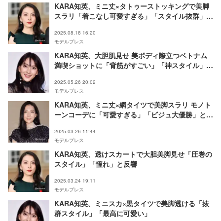
KARA知英、ミニ丈×タトゥーストッキングで美脚
スラリ「着こなし可愛すぎる」「スタイル抜群」と
反響
2025.08.18 16:20
モデルプレス
KARA知英、大胆肌見せ 美ボディ際立つベトナム
満喫ショットに「背筋がすごい」「神スタイル」の
声
2025.05.26 20:02
モデルプレス
KARA知英、ミニ丈×網タイツで美脚スラリ モノト
ーンコーデに「可愛すぎる」「ビジュ大優勝」と絶
賛の声
2025.03.26 11:44
モデルプレス
KARA知英、透けスカートで大胆美脚見せ「圧巻の
スタイル」「憧れ」と反響
2025.03.24 19:11
モデルプレス
KARA知英、ミニスカ×黒タイツで美脚透ける「抜
群スタイル」「最高に可愛い」