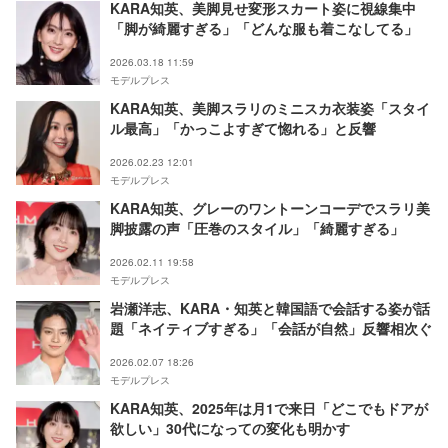
KARA知英、美脚見せ変形スカート姿に視線集中
「脚が綺麗すぎる」「どんな服も着こなしてる」
2026.03.18 11:59
モデルプレス
KARA知英、美脚スラリのミニスカ衣装姿「スタイ
ル最高」「かっこよすぎて惚れる」と反響
2026.02.23 12:01
モデルプレス
KARA知英、グレーのワントーンコーデでスラリ美
脚披露の声「圧巻のスタイル」「綺麗すぎる」
2026.02.11 19:58
モデルプレス
岩瀬洋志、KARA・知英と韓国語で会話する姿が話
題「ネイティブすぎる」「会話が自然」反響相次ぐ
2026.02.07 18:26
モデルプレス
KARA知英、2025年は月1で来日「どこでもドアが
欲しい」30代になっての変化も明かす