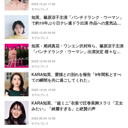
2025.12.22 17:32
モデルプレス
知英、篠原涼子主演「パンチドランク・ウーマン」
で約10年ぶり日テレ連ドラ出演 作品への意気込み
語る【モデルプレス独占コメント】
2025.12.05 04:00
モデルプレス
知英・尾碕真花・ワンエン沢村玲ら、篠原涼子主演
「パンチドランク・ウーマン」出演決定 様々な犯
罪背景抱える収容者役に
2025.12.05 04:00
モデルプレス
KARA知英、愛猫との別れを報告「9年間私とすべ
ての瞬間を共に過ごしてくれた」
2025.12.04 10:49
モデルプレス
KARA知英、“超ミニ”衣装で圧巻美脚スラリ「王女
みたい」「綺麗すぎる」と絶賛の声
2025.09.04 12:58
モデルプレス