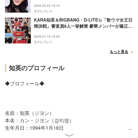
2025.03.23 13:10
モデルプレス
KARA知英＆BIGBANG・D-LITEら「歌ウマ女王日
韓決戦」審査員8人一挙解禁 豪華メンバーが厳正審
査
2025.01.13 12:00
モデルプレス
もっと見る
知英のプロフィール
◆プロフィール◆
名前：知英（ジヨン）
本名：カン・ジヨン（강지영）
生年月日：1994年1月18日
出生地：韓国 京畿道坡州市