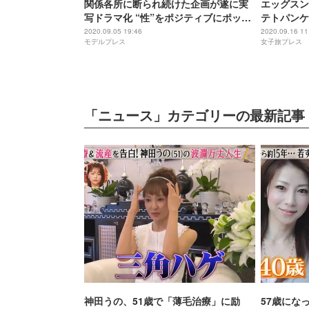
関係各所に断られ続けた企画が遂に実
エッグスン
写ドラマ化 “性”をポジティブにポップ
テトパンケ
に描く新時代の多様性エンターテイメ
を使用
2020.09.05 19:46
2020.09.16 11
モデルプレス
女子旅プレス
ント「17.3 about a sex」
「ニュース」カテゴリーの最新記事
神田うの、51歳で「薄毛治療」に励
57歳にな