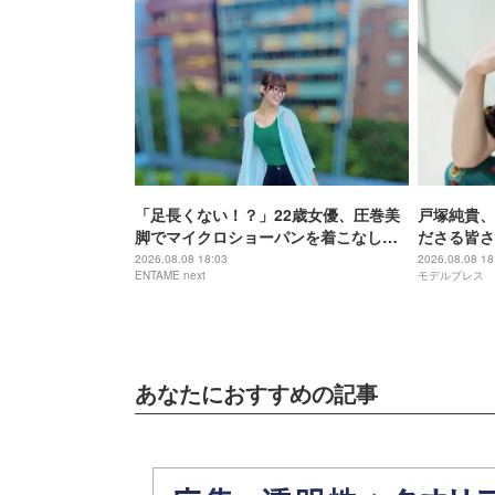
「足長くない！？」22歳女優、圧巻美
戸塚純貴、
脚でマイクロショーパンを着こなし
ださる皆さ
「めちゃくちゃ可愛い」
迎えられる
2026.08.08 18:03
2026.08.08 18
ENTAME next
モデルプレス
ます」【全
あなたにおすすめの記事