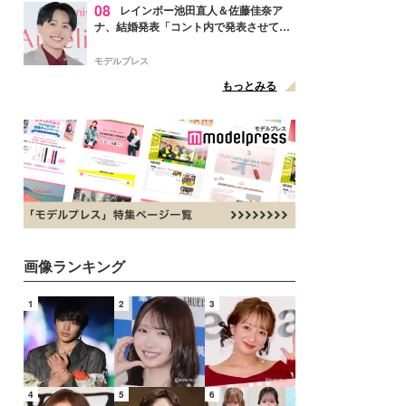
08
レインボー池田直人＆佐藤佳奈ア
ナ、結婚発表「コント内で発表させてい
ただきました」読売テレビ退社は生活拠
点変更のため
モデルプレス
もっとみる
画像ランキング
1
2
3
4
5
6