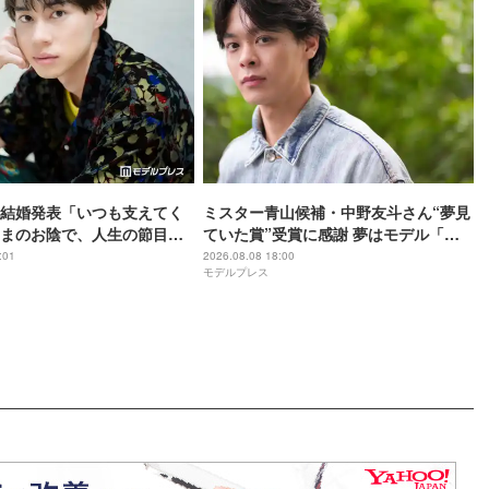
結婚発表「いつも支えてく
ミスター青山候補・中野友斗さん“夢見
まのお陰で、人生の節目を
ていた賞”受賞に感謝 夢はモデル「本
こと、心より感謝しており
気でやりたい」【モデルプレスインタ
:01
2026.08.08 18:00
モデルプレス
文】
ビュー】