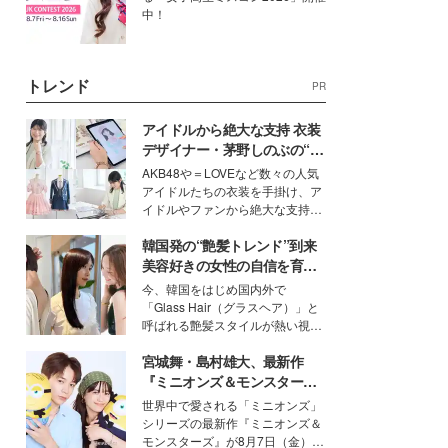
中！
トレンド
PR
アイドルから絶大な支持 衣装
デザイナー・茅野しのぶの“可
愛い”を作る美学＜「シチズン
AKB48や＝LOVEなど数々の人気
クロスシー」インタビュー＞
アイドルたちの衣装を手掛け、ア
イドルやファンから絶大な支持を
得る、株式会社オサレカンパニー
韓国発の“艶髪トレンド”到来
取締役兼クリエイティブディレク
ター・茅野しのぶ。一人ひとりの
美容好きの女性の自信を育む
個性に寄り添い、魅力を引き出す
「ヘアケア事情」って？
今、韓国をはじめ国内外で
衣装作りは、多くの女性たちに勇
「Glass Hair（グラスヘア）」と
気と自信を与え続けている。
呼ばれる艶髪スタイルが熱い視線
を集めています。メイクやファッ
宮城舞・島村雄大、最新作
ションの完成度を高めるベースと
して、“髪そのものの美しさ”に改
『ミニオンズ＆モンスター
めて注目する人が増えている様
ズ』の魅力熱弁 ハチャメチャ
世界中で愛される「ミニオンズ」
子。今回は、そんな憧れの艶やか
だけじゃない“友情と絆”に感
シリーズの最新作『ミニオンズ＆
な髪を日常で叶える、美容好きの
動
モンスターズ』が8月7日（金）に