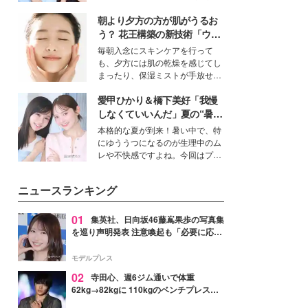
女性たちのヘアケア事情を紹介し
公開。モデルプレスでは、“大のミ
ます。
朝より夕方の方が肌がうるお
ニオン好き”という共通点を持つモ
デルの宮城舞と島村雄大の特別対
う？ 花王構築の新技術「ウォ
談をお届け！それぞれの視点か
ーターキャプチャリングスキ
毎朝入念にスキンケアを行って
ら、今作ならではの魅力や予想外
ン（捕水肌）」がスキンケア
も、夕方には肌の乾燥を感じてし
の感動をもたらす奥深いストーリ
の常識を変える予感
まったり、保湿ミストが手放せな
ーについて熱く語り合ってもらっ
いという読者も多いのでは？そん
た。
愛甲ひかり＆橋下美好「我慢
な美容の常識を大きく変える可能
性を秘めた、革新的な「Water
しなくていいんだ」夏の“暑さ
Capturing Skin（ウォーターキャ
対策”の新しい選択肢とは？
本格的な夏が到来！暑い中で、特
プチャリングスキン：捕水肌）」
にゆううつになるのが生理中のム
技術を、花王が構築した。
レや不快感ですよね。今回はプラ
イベートでも仲良しで旅行好きな
モデル・愛甲ひかりさんと橋下美
ニュースランキング
好さんを迎えて本音で女子会トー
ク。猛暑のお出かけを快適に過ご
すヒントや、2人が感動した夏の
01
集英社、日向坂46藤嶌果歩の写真集
生理の新常識にも迫りました。
を巡り声明発表 注意喚起も「必要に応じ
て法的措置を含む対応を検討」
モデルプレス
02
寺田心、週6ジム通いで体重
62kg→82kgに 110kgのベンチプレス持
ち上げる姿披露「胸板の厚みすごい」