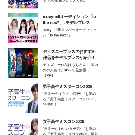
moxymillオーディション「to
the nex7」×モデルプレス
moxymill新メンバーオーディショ
ン「to the nex7」
ディズニープラスのおすすめ
作品をモデルプレスが紹介！
ディズニー作品はもちろん！ 国内
外の人気作がすべて見放題！
【PR】
男子高生ミスターコン2026
“日本一のイケメン高校生”を決め
る「男子高生ミスターコン2026」
開催中！
女子高生ミスコン2026
“日本一かわいい女子高生”を決め
る「女子高生ミスコン2026」開催