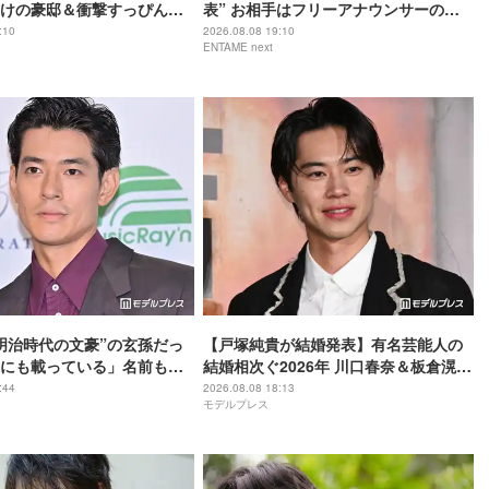
けの豪邸＆衝撃すっぴん姿
表” お相手はフリーアナウンサーの佐
藤佳奈
:10
2026.08.08 19:10
ENTAME next
明治時代の文豪”の玄孫だっ
【戸塚純貴が結婚発表】有名芸能人の
にも載っている」名前も先
結婚相次ぐ2026年 川口春奈＆板倉滉選
手・田中みな実＆亀梨和也・新木優子
:44
2026.08.08 18:13
モデルプレス
＆中島裕翔ほか