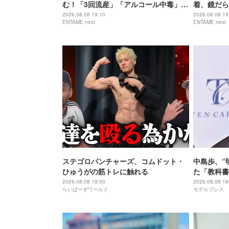
む！「3回流産」「アルコール中毒」自
着、鏡だら
身の過去を赤裸々告白
を披露
2026.08.08 19:10
2026.08.08 19
ENTAME next
ENTAME next
ステゴロパンチャーズ、コムドット・
中島歩、“
ひゅうがの筋トレに触れる
た「教科書
祖に由来
2026.08.08 19:00
2026.08.08 18
らいばーずワールド
モデルプレス