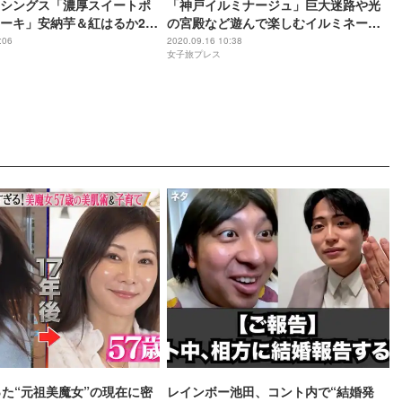
シングス「濃厚スイートポ
「神戸イルミナージュ」巨大迷路や光
ーキ」安納芋＆紅はるか2種
の宮殿など遊んで楽しむイルミネーシ
ョン
:06
2020.09.16 10:38
女子旅プレス
った“元祖美魔女”の現在に密
レインボー池田、コント内で“結婚発