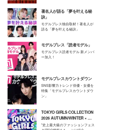
著名人が語る「夢を叶える秘
訣」
モデルプレス独自取材！著名人が
語る「夢を叶える秘訣」
モデルプレス「読者モデル」
モデルプレス読者モデル 新メンバ
ー加入！
モデルプレスカウントダウン
SNS影響力トレンド俳優・女優を
特集「モデルプレスカウントダウ
ン」
TOKYO GIRLS COLLECTION
2026 AUTUMN/WINTER × モ
デルプレス
"史上最大級のファッションフェス
タ"TGC情報をたっぷり紹介