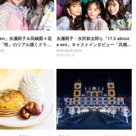
teen」永瀬莉子＆田鍋梨々花
永瀬莉子・水沢林太郎ら「17.3 about
「性」のリアル描くドラマ
a sex」キャストインタビュー「共感し
もあった」
まくると思う」「10代がやることに意
:00
2020.09.06 09:44
モデルプレス
義がある」