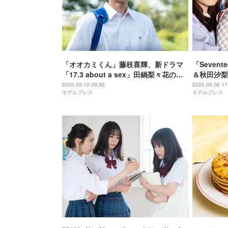
「オオカミくん」藤枝喜輝、新ドラマ
「Seven
「17.3 about a sex」田鍋梨々花の相
＆秋田汐梨
手役で注目
主演「不安
2020.09.10 09:56
2020.09.06 11
モデルプレス
モデルプレス