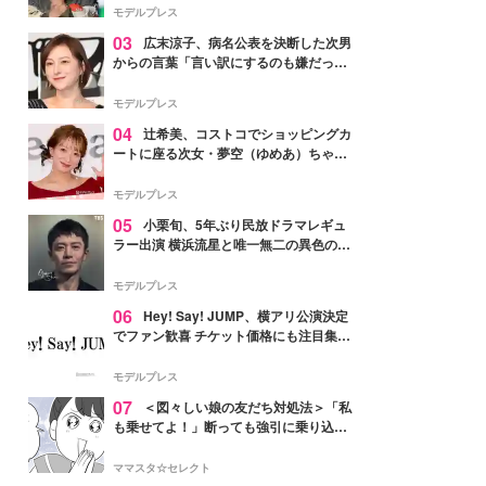
「かっこいい」と反響
モデルプレス
03
広末涼子、病名公表を決断した次男
からの言葉「言い訳にするのも嫌だっ
た」「言うべきか迷った」
モデルプレス
04
辻希美、コストコでショッピングカ
ートに座る次女・夢空（ゆめあ）ちゃん
の姿公開「乗りこなしてる感じが可愛す
ぎ」「成長を感じる」の声
モデルプレス
05
小栗旬、5年ぶり民放ドラマレギュ
ラー出演 横浜流星と唯一無二の異色のバ
ディで初共演【LOST10】
モデルプレス
06
Hey! Say! JUMP、横アリ公演決定
でファン歓喜 チケット価格にも注目集ま
る「激アツ」「平成に戻ったみたい」
モデルプレス
07
＜図々しい娘の友だち対処法＞「私
も乗せてよ！」断っても強引に乗り込ん
でくる友だち【第1話まんが】
ママスタ☆セレクト