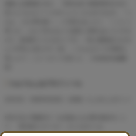
最後には視聴者に向け、「SNSを使う僕達同世代の方が
思うようなエピソードがすごいたくさん出てきます。『う
わぁ、これぞ男の鏡！』って見本もあったり、『こういう
男いる～』なんて言えるような面白い回答もあったりする
ので、是非観ていただきたいです。一気に経験値が上がる
ようVTRだと思うので（笑）、いろんなタイプの男性を
楽しんで！」とメッセージを送った。（modelpress編集
部）
りゅうちぇるプロフィール
生年月日：1995年9月29日、出身地：ちぇるちぇるランド
8月31日まで開催中の「お台場みんなの夢大陸2016」に
て、「夢大陸ナビゲーター」をつとめている。