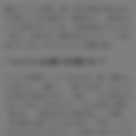
番組アンケートの結果、20代～30代の男性が“彼女に言わ
れて困ること”1位に選ばれた「携帯見せて」。女友達との
メールに夢中になっていると、不信感を抱いたマイコから
「見せて」と頼まれる。携帯を見せることなく、どう切り
抜けていくのか…キスマイメンバーが難題に挑む。
りゅうちぇるは藤ヶ谷太輔に甘い？
ランキング発表前、メンバーはそれぞれ「新しい横尾ちゃ
んが出ました」（横尾）、「（聞いた自分が）バカだった
なと思わせる会話ができた」（玉森）、「なんで彼女がそ
んなことを言ったのかがポイント。みんなが使える秘策」
（藤ヶ谷）、「信頼を失わない最高の返し」（二階堂）、
「世の男性に真似してもらえると思う」（千賀）、「カッ
プルにはつきもの（のテーマ）。お手本になれたらいいな