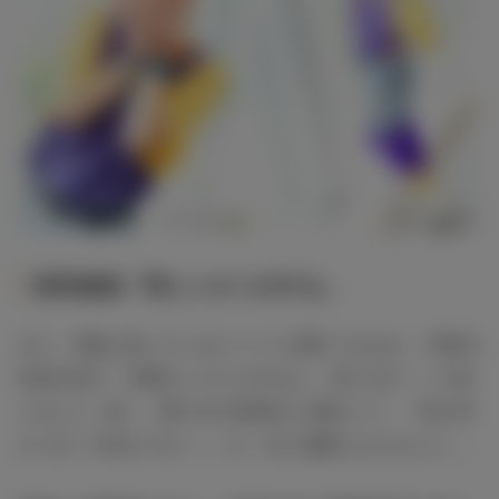
宮田俊哉「同じニオイがする」
また、印象に残っているメンバーを聞いてみると、宮田の
名前を挙げ「1番同じニオイがするし、僕ツボだ～って思
いました（笑）。喋り出す5秒前から面白くて、『何か考
えてる！今考えてる！』って。良い観察になりました」。