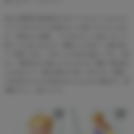
思いました！」とコメント。
恋人で原宿系人気読者モデルの“ぺこちゃん”ことオクヒラ
テツコと2人でテレビ出演することも多いりゅうちぇるだ
が、今回は1人で参戦。「やっぱりちょっと寂しいなって
思うこともありますけど、同棲しているので、お家に帰っ
て『頑張ったね』って言ってくれるのも嬉しいです」と明
かし、男性ばかりが揃ったスタジオには「新鮮！僕お姉ち
ゃんが3人いて、女性に囲まれて育ってきたので。普通に
人生を歩んでいたら出会わなかった人たちに囲まれて、新
感覚でした」と語っていた。