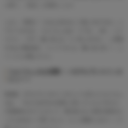
と思う」（北山）と自信たっぷり。
しかし、宮田が「これなら許せるって返し方ができた」と
アピールすると、りゅうちぇるは「ジワる…（笑）」とク
スクス。一方で、藤ヶ谷には「いい匂いがする～」と密着
するなど褒め続け、メンバーからも「藤ヶ谷に甘い！」と
ツッコミが飛んでいた。
りゅうちぇるを直撃！＜モデルプレスインタ
ビュー＞
収録後、モデルプレスのインタビューに応じたりゅうちぇ
るは、「今までは中立の立場だと思っていたんですけど、
今回参加させていただいて、僕の知らない女性の意見がた
くさんあるなって思いました。もっと勉強しなきゃ～って