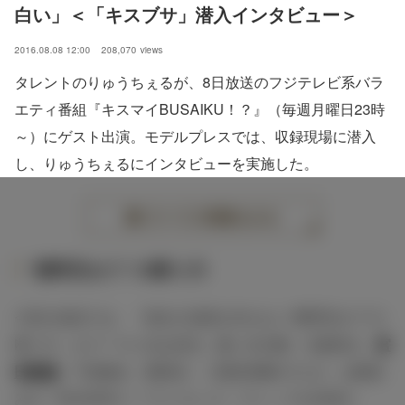
白い」＜「キスブサ」潜入インタビュー＞
2016.08.08 12:00
208,070
views
タレントのりゅうちぇるが、8日放送のフジテレビ系バラ
エティ番組『キスマイBUSAIKU！？』（毎週月曜日23時
～）にゲスト出演。モデルプレスでは、収録現場に潜入
し、りゅうちぇるにインタビューを実施した。
すべての画像をみる
“携帯見せて”の断り方
今回の放送では、「彼女の信頼を失わない“携帯見せて”の
断り方」をテーマに北山宏光、藤ヶ谷太輔、玉森裕太、
宮
田俊哉
、千賀健永、横尾渉、二階堂高嗣の7人が、お馴染
みの「BUSAIKU！？ランキング」でトップを目指す。