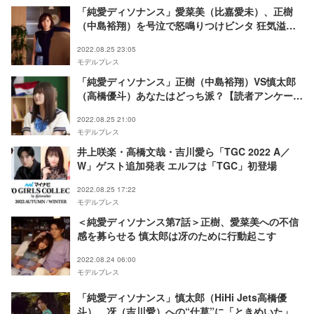
「純愛ディソナンス」愛菜美（比嘉愛未）、正樹
（中島裕翔）を号泣で怒鳴りつけビンタ 狂気溢れ
る演技に「怖い」「引き込まれた」
2022.08.25 23:05
モデルプレス
「純愛ディソナンス」正樹（中島裕翔）VS慎太郎
（高橋優斗）あなたはどっち派？【読者アンケート
結果／推しコメント紹介】
2022.08.25 21:00
モデルプレス
井上咲楽・高橋文哉・吉川愛ら「TGC 2022 A／
W」ゲスト追加発表 エルフは「TGC」初登場
2022.08.25 17:22
モデルプレス
＜純愛ディソナンス第7話＞正樹、愛菜美への不信
感を募らせる 慎太郎は冴のために行動起こす
2022.08.24 06:00
モデルプレス
「純愛ディソナンス」慎太郎（HiHi Jets高橋優
斗）、冴（吉川愛）への“仕草”に「ときめいた」