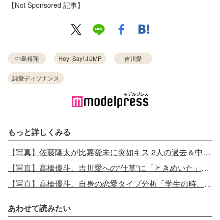
【Not Sponsored 記事】
中島裕翔
Hey! Say! JUMP
吉川愛
純愛ディソナンス
もっと詳しくみる
【写真】佐藤隆太が比嘉愛未に突如キス 2人の過去＆中島裕翔への“裏切り”に視聴者衝撃＜第6話振り返り＞
【写真】高橋優斗、吉川愛への“仕草”に「ときめいた」「恋する」の声 予告も話題に＜第6話振り返り＞
【写真】高橋優斗、自身の恋愛タイプ分析「学生の時、もちろん気になる子とかいたんですけど…」
あわせて読みたい