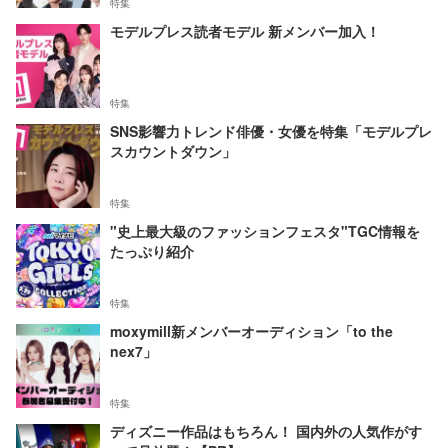
特集
モデルプレス読者モデル 新メンバー加入！
特集
SNS影響力トレンド俳優・女優を特集「モデルプレ
スカウントダウン」
特集
"史上最大級のファッションフェスタ"TGC情報を
たっぷり紹介
特集
moxymill新メンバーオーディション「to the
nex7」
特集
ディズニー作品はもちろん！ 国内外の人気作がす