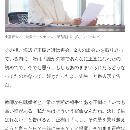
比嘉愛未／「純愛ディソナンス」第7話より（C）フジテレビ
その後、海辺で正樹と冴は再会。2人の出会いを振り返っ
ている内に、冴は「誰かの前であんなに正直になれたの、
初めてで、今でも思う。もしもあのままいられたらどうな
ってたのかなって。好きだったよ。先生」と過去形で告
白。
教師から既婚者と、常に禁断の相手である正樹に「いつも
高い壁がある。私たちはそういう宿命なんだね。決して結
ばれない」と告げると、正樹は「もし、その壁を乗り越え
ようと言ったら？一緒に来る？」と提案。そのまま正樹は