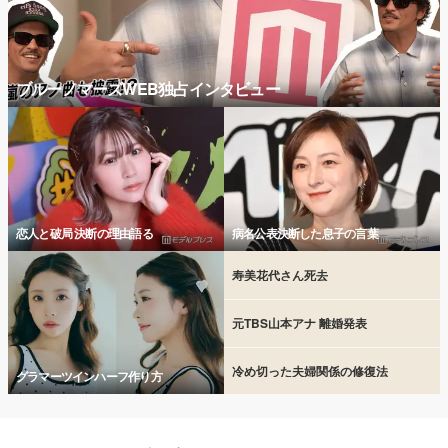
ブルーノマーズWEB独占インタビュー
恋人と破局 決断の理由語る
病名公表決断した息子の言葉
寿美花代さん死去
元TBS山本アナ 離婚発表
冷め切った夫婦関係の修復法
グラマーツインハーフ作り方