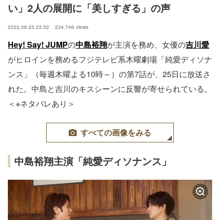
い」2人の展開に「美しすぎる」の声
2022.08.25 23:32
234,746
views
Hey! Say! JUMP
の
中島裕翔
が主演を務め、女優の
吉川愛
がヒロインを務めるフジテレビ系木曜劇場「純愛ディソナ
ンス」（毎週木曜よる10時～）の第7話が、25日に放送さ
れた。中島と吉川のキスシーンに反響が寄せられている。
＜※ネタバレあり＞
すべての画像をみる
中島裕翔主演「純愛ディソナンス」