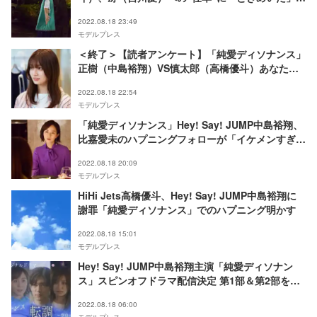
「恋する」の声 予告も話題に
2022.08.18 23:49
モデルプレス
＜終了＞【読者アンケート】「純愛ディソナンス」
正樹（中島裕翔）VS慎太郎（高橋優斗）あなたは
どっち派？
2022.08.18 22:54
モデルプレス
「純愛ディソナンス」Hey! Say! JUMP中島裕翔、
比嘉愛未のハプニングフォローが「イケメンすぎ
る」「本編とのギャップすごい」と話題
2022.08.18 20:09
モデルプレス
HiHi Jets高橋優斗、Hey! Say! JUMP中島裕翔に
謝罪「純愛ディソナンス」でのハプニング明かす
2022.08.18 15:01
モデルプレス
Hey! Say! JUMP中島裕翔主演「純愛ディソナン
ス」スピンオフドラマ配信決定 第1部＆第2部をつ
なぐ空白の5年間描く
2022.08.18 06:00