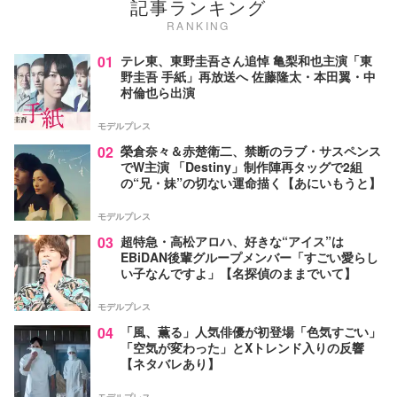
記事ランキング
RANKING
01
テレ東、東野圭吾さん追悼 亀梨和也主演「東
野圭吾 手紙」再放送へ 佐藤隆太・本田翼・中
村倫也ら出演
モデルプレス
02
榮倉奈々＆赤楚衛二、禁断のラブ・サスペンス
でW主演 「Destiny」制作陣再タッグで2組
の“兄・妹”の切ない運命描く【あにいもうと】
モデルプレス
03
超特急・高松アロハ、好きな“アイス”は
EBiDAN後輩グループメンバー「すごい愛らし
い子なんですよ」【名探偵のままでいて】
モデルプレス
04
「風、薫る」人気俳優が初登場「色気すごい」
「空気が変わった」とXトレンド入りの反響
【ネタバレあり】