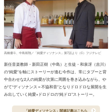
高橋優斗、中島裕翔／「純愛ディソナンス」第7話より（C）フジテレビ
新任音楽教師・新田正樹（中島）と生徒・和泉冴（吉川）
の“純愛”を軸にストーリーが進む今作は、常にタブーと背
中合わせな2人の純愛が次第に周囲を巻き込みながら、や
がて“ディソナンス＝不協和音”となりドロドロな展開を生
み出していく純愛×ドロドロの“純ドロ”ストーリー。
「純愛ディソナンス」関連記事はこちら