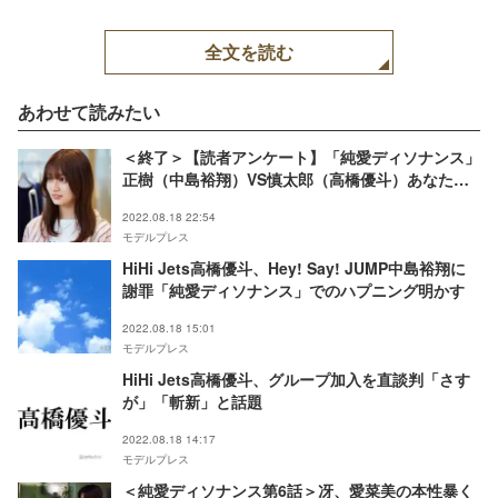
全文を読む
あわせて読みたい
＜終了＞【読者アンケート】「純愛ディソナンス」
正樹（中島裕翔）VS慎太郎（高橋優斗）あなたは
どっち派？
2022.08.18 22:54
モデルプレス
HiHi Jets高橋優斗、Hey! Say! JUMP中島裕翔に
謝罪「純愛ディソナンス」でのハプニング明かす
2022.08.18 15:01
モデルプレス
HiHi Jets高橋優斗、グループ加入を直談判「さす
が」「斬新」と話題
2022.08.18 14:17
モデルプレス
＜純愛ディソナンス第6話＞冴、愛菜美の本性暴く