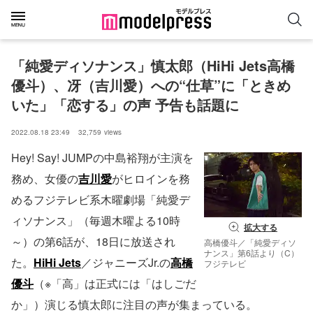
「純愛ディソナンス」慎太郎（HiHi Jets高橋
優斗）、冴（吉川愛）への“仕草”に「ときめ
いた」「恋する」の声 予告も話題に
2022.08.18 23:49
32,759
views
Hey! Say! JUMPの中島裕翔が主演を
務め、女優の
吉川愛
がヒロインを務
めるフジテレビ系木曜劇場「純愛デ
ィソナンス」（毎週木曜よる10時
拡大する
～）の第6話が、18日に放送され
高橋優斗／「純愛ディソ
ナンス」第6話より（C）
た。
HiHi Jets
／ジャニーズJr.の
高橋
フジテレビ
優斗
（※「高」は正式には「はしごだ
か」）演じる慎太郎に注目の声が集まっている。