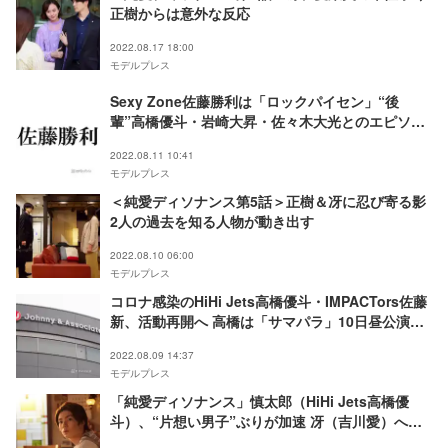
正樹からは意外な反応
2022.08.17 18:00
モデルプレス
Sexy Zone佐藤勝利は「ロックパイセン」“後
輩”高橋優斗・岩崎大昇・佐々木大光とのエピソー
ド明かす
2022.08.11 10:41
モデルプレス
＜純愛ディソナンス第5話＞正樹＆冴に忍び寄る影
2人の過去を知る人物が動き出す
2022.08.10 06:00
モデルプレス
コロナ感染のHiHi Jets高橋優斗・IMPACTors佐藤
新、活動再開へ 高橋は「サマパラ」10日昼公演か
ら出演
2022.08.09 14:37
モデルプレス
「純愛ディソナンス」慎太郎（HiHi Jets高橋優
斗）、“片想い男子”ぶりが加速 冴（吉川愛）への
尽くし具合に「一途すぎて愛おしい」