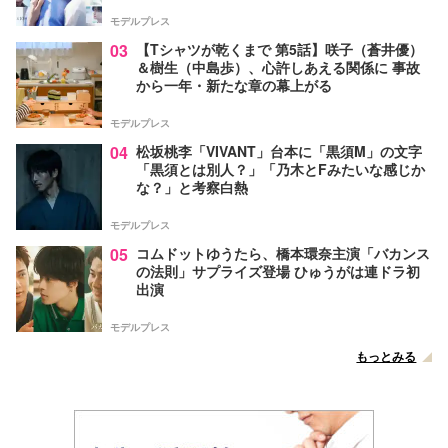
な視点【脚本家・生方美久氏インタビュー】
モデルプレス
03
【Tシャツが乾くまで 第5話】咲子（蒼井優）
＆樹生（中島歩）、心許しあえる関係に 事故
から一年・新たな章の幕上がる
モデルプレス
04
松坂桃李「VIVANT」台本に「黒須M」の文字
「黒須とは別人？」「乃木とFみたいな感じか
な？」と考察白熱
モデルプレス
05
コムドットゆうたら、橋本環奈主演「バカンス
の法則」サプライズ登場 ひゅうがは連ドラ初
出演
モデルプレス
もっとみる