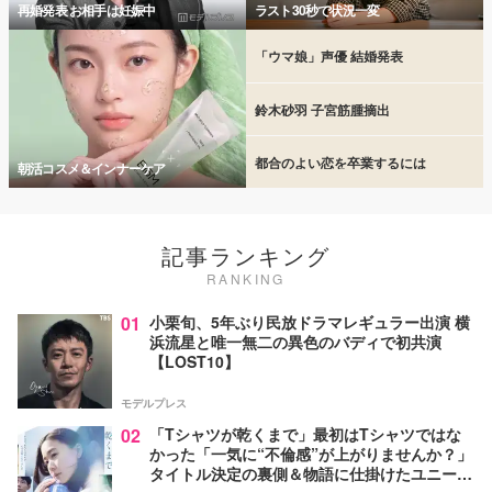
再婚発表 お相手は妊娠中
ラスト30秒で状況一変
「ウマ娘」声優 結婚発表
鈴木砂羽 子宮筋腫摘出
都合のよい恋を卒業するには
朝活コスメ＆インナーケア
記事ランキング
RANKING
01
小栗旬、5年ぶり民放ドラマレギュラー出演 横
浜流星と唯一無二の異色のバディで初共演
【LOST10】
モデルプレス
02
「Tシャツが乾くまで」最初はTシャツではな
かった「一気に“不倫感”が上がりませんか？」
タイトル決定の裏側＆物語に仕掛けたユニーク