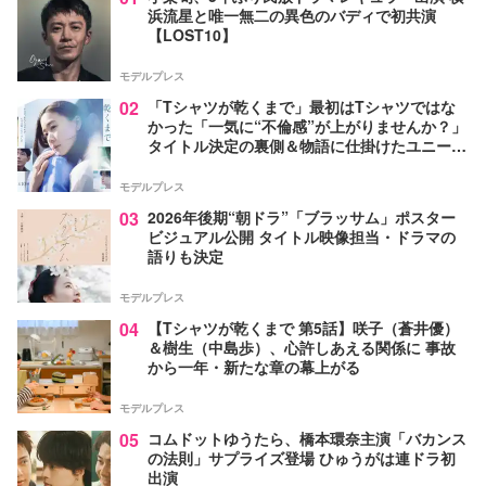
浜流星と唯一無二の異色のバディで初共演
【LOST10】
モデルプレス
02
「Tシャツが乾くまで」最初はTシャツではな
かった「一気に“不倫感”が上がりませんか？」
タイトル決定の裏側＆物語に仕掛けたユニーク
な視点【脚本家・生方美久氏インタビュー】
モデルプレス
03
2026年後期“朝ドラ”「ブラッサム」ポスター
ビジュアル公開 タイトル映像担当・ドラマの
語りも決定
モデルプレス
04
【Tシャツが乾くまで 第5話】咲子（蒼井優）
＆樹生（中島歩）、心許しあえる関係に 事故
から一年・新たな章の幕上がる
モデルプレス
05
コムドットゆうたら、橋本環奈主演「バカンス
の法則」サプライズ登場 ひゅうがは連ドラ初
出演