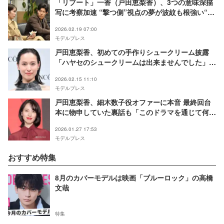
「リブート」一香（戸田恵梨香）、3つの意味深描
写に考察加速 “撃つ側”視点の夢が波紋も根強い“夏
海リブート説”【第4話ネタバレ】
2026.02.19 07:00
モデルプレス
戸田恵梨香、初めての手作りシュークリーム披露
「ハヤセのシュークリームは出来ませんでした」投
稿が話題「美味しそう」「綺麗にできてる」
2026.02.15 11:10
モデルプレス
戸田恵梨香、細木数子役オファーに本音 最終回台
本に物申していた裏話も「このドラマを通じて何を
訴えたいんですか」
2026.01.27 17:53
モデルプレス
おすすめ特集
8月のカバーモデルは映画「ブルーロック」の高橋
文哉
特集