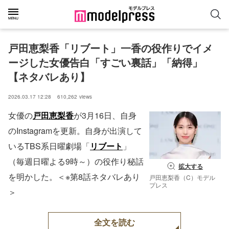
戸田恵梨香「リブート」一香の役作りでイメ
ージした女優告白「すごい裏話」「納得」
【ネタバレあり】
2026.03.17 12:28
610,262
views
女優の
戸田恵梨香
が3月16日、自身
のInstagramを更新。自身が出演して
いるTBS系日曜劇場「
リブート
」
（毎週日曜よる9時～）の役作り秘話
拡大する
を明かした。＜※第8話ネタバレあり
戸田恵梨香（C）モデル
プレス
＞
全文を読む