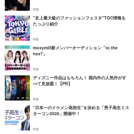
特集
"史上最大級のファッションフェスタ"TGC情報を
たっぷり紹介
特集
moxymill新メンバーオーディション「to the
nex7」
特集
ディズニー作品はもちろん！ 国内外の人気作がす
べて見放題！【PR】
特集
“日本一のイケメン高校生”を決める「男子高生ミス
ターコン2026」開催中！
特集