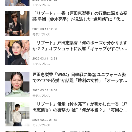
モデルプレス
「リブート」一香（戸田恵梨香）の行動に深まる疑
惑 早瀬（鈴木亮平）が見逃した“違和感”に「伏線
だった？」「辻褄が合う」の声【ネタバレあり】
2026.03.11 12:38
モデルプレス
「リブート」戸田恵梨香「何のポーズか分かります
か？？」オフショットに反響「ギャップがすごい」
「表情も好き」
2026.03.11 12:28
モデルプレス
戸田恵梨香「WBC」日韓戦に降臨 ユニフォーム姿
での“ガチ応援”が話題「勝利の女神」「オーラすご
すぎ」
2026.03.08 18:08
モデルプレス
「リブート」儀堂（鈴木亮平）が明かした一香（戸
田恵梨香）の衝撃の“嘘”「何が本当？」「毎回ひっ
くり返る」【第5話ネタバレ】
2026.02.22 21:52
モデルプレス