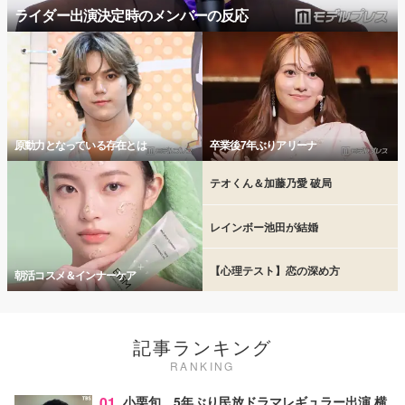
ライダー出演決定時のメンバーの反応
原動力となっている存在とは
卒業後7年ぶりアリーナ
テオくん＆加藤乃愛 破局
レインボー池田が結婚
【心理テスト】恋の深め方
朝活コスメ＆インナーケア
記事ランキング
RANKING
01
小栗旬、5年ぶり民放ドラマレギュラー出演 横