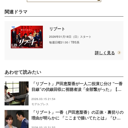
関連ドラマ
リブート
2026年01月18日（日）スタート
毎週日曜21:00 / TBS系
詳しく見る
あわせて読みたい
「リブート」戸田恵梨香が一人二役演じ分け “一香
目線”の伏線回収に視聴者涙「全部繋がった」【第
8話ネタバレ】
2026.03.15 21:54
モデルプレス
「リブート」一香（戸田恵梨香）の正体・裏切りの
理由が明らかに 「ここまで描いてたとは」「ひど
すぎる」【第8話ネタバレ】
2026.03.15 21:52