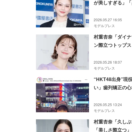
が美しすぎる」「
2026.05.27 16:05
モデルプレス
村重杏奈「ダイナ
ン際立つトップス
2026.05.26 18:07
モデルプレス
“HKT48出身
い」歯列矯正の心
2026.05.25 13:24
モデルプレス
村重杏奈「久しぶ
「美しさ際立つ」