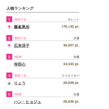
人物ランキング
1
前回 3 位
タレント
藤嶌果歩
176,142 pt.
2
前回 5 位
女優
広末涼子
36,557 pt.
3
NEW
俳優
寺田心
34,333 pt.
4
前回 1 位
クリエイター
りょう
26,048 pt.
5
NEW
女優
ハン・ヒョジュ
26,046 pt.