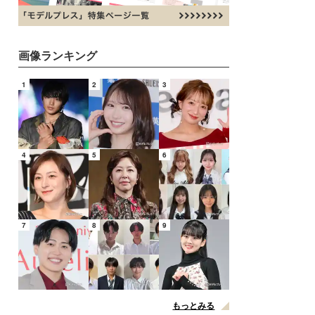
画像ランキング
1
2
3
4
5
6
7
8
9
もっとみる