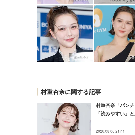
村重杏奈に関する記事
村重杏奈「パンチ
「読みやすい」と
2026.08.06 21:41