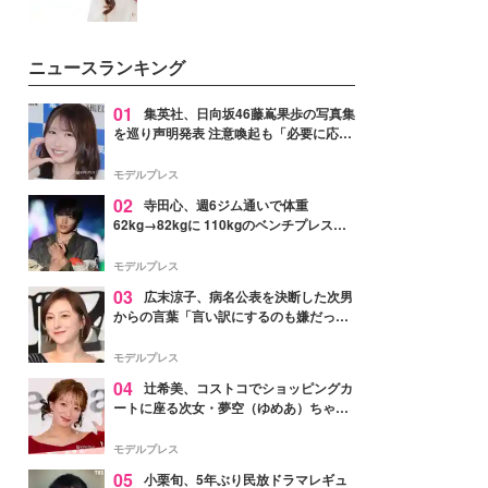
ニュースランキング
01
集英社、日向坂46藤嶌果歩の写真集
を巡り声明発表 注意喚起も「必要に応じ
て法的措置を含む対応を検討」
モデルプレス
02
寺田心、週6ジム通いで体重
62kg→82kgに 110kgのベンチプレス持
ち上げる姿披露「胸板の厚みすごい」
「かっこいい」と反響
モデルプレス
03
広末涼子、病名公表を決断した次男
からの言葉「言い訳にするのも嫌だっ
た」「言うべきか迷った」
モデルプレス
04
辻希美、コストコでショッピングカ
ートに座る次女・夢空（ゆめあ）ちゃん
の姿公開「乗りこなしてる感じが可愛す
ぎ」「成長を感じる」の声
モデルプレス
05
小栗旬、5年ぶり民放ドラマレギュ