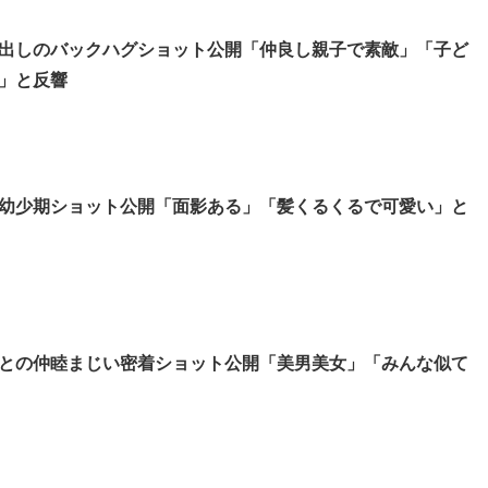
出しのバックハグショット公開「仲良し親子で素敵」「子ど
」と反響
幼少期ショット公開「面影ある」「髪くるくるで可愛い」と
との仲睦まじい密着ショット公開「美男美女」「みんな似て