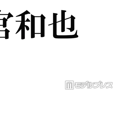
Loaded
:
87.03%