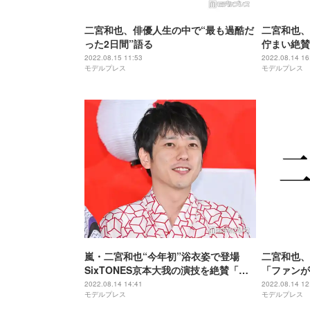
二宮和也、俳優人生の中で“最も過酷だ
二宮和也、
った2日間”語る
佇まい絶賛
いくらい…
2022.08.15 11:53
2022.08.14 16
モデルプレス
モデルプレス
嵐・二宮和也“今年初”浴衣姿で登場
二宮和也、
SixTONES京本大我の演技を絶賛「す
「ファンが
ごくこだわっていた」
2022.08.14 14:41
2022.08.14 12
モデルプレス
モデルプレス