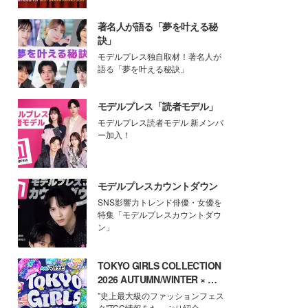
著名人が語る「夢を叶える秘
訣」
モデルプレス独自取材！著名人が
語る「夢を叶える秘訣」
モデルプレス「読者モデル」
モデルプレス読者モデル 新メンバ
ー加入！
モデルプレスカウントダウン
SNS影響力トレンド俳優・女優を
特集「モデルプレスカウントダウ
ン」
TOKYO GIRLS COLLECTION
2026 AUTUMN/WINTER × モ
デルプレス
"史上最大級のファッションフェス
タ"TGC情報をたっぷり紹介