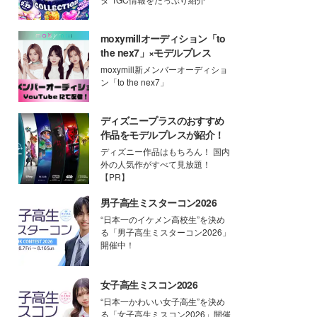
moxymillオーディション「to
the nex7」×モデルプレス
moxymill新メンバーオーディショ
ン「to the nex7」
ディズニープラスのおすすめ
作品をモデルプレスが紹介！
ディズニー作品はもちろん！ 国内
外の人気作がすべて見放題！
【PR】
男子高生ミスターコン2026
“日本一のイケメン高校生”を決め
る「男子高生ミスターコン2026」
開催中！
女子高生ミスコン2026
“日本一かわいい女子高生”を決め
る「女子高生ミスコン2026」開催