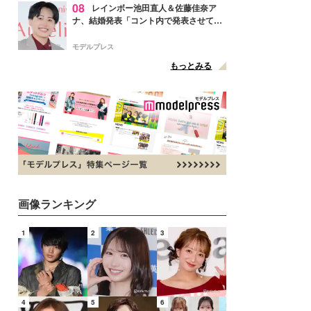
08
レインボー池田直人＆佐藤佳奈ア
ナ、結婚発表「コント内で発表させてい
ただきました」読売テレビ退社は生活拠
点変更のため
モデルプレス
もっとみる
画像ランキング
1
2
3
4
5
6