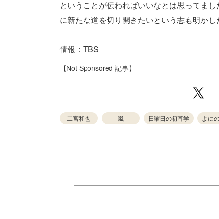
ということが伝わればいいなとは思ってまし
に新たな道を切り開きたいという志も明かした。（
情報：TBS
【Not Sponsored 記事】
二宮和也
嵐
日曜日の初耳学
よに