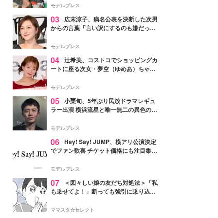
「かっこいい」と反響
モデルプレス
03
広末涼子、病名公表を決断した次男
からの言葉「言い訳にするのも嫌だっ
た」「言うべきか迷った」
モデルプレス
04
辻希美、コストコでショッピングカ
ートに座る次女・夢空（ゆめあ）ちゃん
の姿公開「乗りこなしてる感じが可愛す
ぎ」「成長を感じる」の声
モデルプレス
05
小栗旬、5年ぶり民放ドラマレギュ
ラー出演 横浜流星と唯一無二の異色のバ
ディで初共演【LOST10】
モデルプレス
06
Hey! Say! JUMP、横アリ公演決定
でファン歓喜 チケット価格にも注目集ま
る「激アツ」「平成に戻ったみたい」
モデルプレス
07
＜図々しい娘の友だち対処法＞「私
も乗せてよ！」断っても強引に乗り込ん
でくる友だち【第1話まんが】
ママスタ☆セレクト