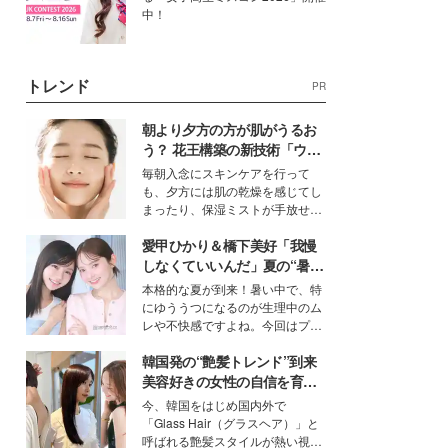
中！
トレンド
PR
朝より夕方の方が肌がうるお
う？ 花王構築の新技術「ウォ
ーターキャプチャリングスキ
毎朝入念にスキンケアを行って
ン（捕水肌）」がスキンケア
も、夕方には肌の乾燥を感じてし
の常識を変える予感
まったり、保湿ミストが手放せな
いという読者も多いのでは？そん
愛甲ひかり＆橋下美好「我慢
な美容の常識を大きく変える可能
性を秘めた、革新的な「Water
しなくていいんだ」夏の“暑さ
Capturing Skin（ウォーターキャ
対策”の新しい選択肢とは？
本格的な夏が到来！暑い中で、特
プチャリングスキン：捕水肌）」
にゆううつになるのが生理中のム
技術を、花王が構築した。
レや不快感ですよね。今回はプラ
イベートでも仲良しで旅行好きな
韓国発の“艶髪トレンド”到来
モデル・愛甲ひかりさんと橋下美
好さんを迎えて本音で女子会トー
美容好きの女性の自信を育む
ク。猛暑のお出かけを快適に過ご
「ヘアケア事情」って？
今、韓国をはじめ国内外で
すヒントや、2人が感動した夏の
「Glass Hair（グラスヘア）」と
生理の新常識にも迫りました。
呼ばれる艶髪スタイルが熱い視線