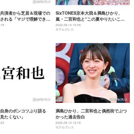
共演者から芝居＆現場での
SixTONES京本大我＆満島ひかり、
される「マジで理解できな
嵐・二宮和也と“この夏やりたいこ
」
と”明かす「ジャにの」とコラボ案も？
:18
2022.08.14 15:06
モデルプレス
自身のポンコツぶり語る
満島ひかり、二宮和也と偶然街でぶつ
見たくない」
かった過去告白
:23
2022.08.14 12:16
モデルプレス