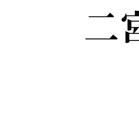
/
Unmute