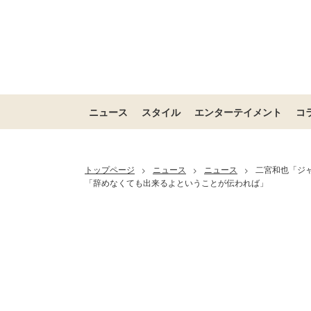
ニュース
スタイル
エンターテイメント
コ
トップページ
ニュース
ニュース
二宮和也「ジ
>
>
>
「辞めなくても出来るよということが伝われば」