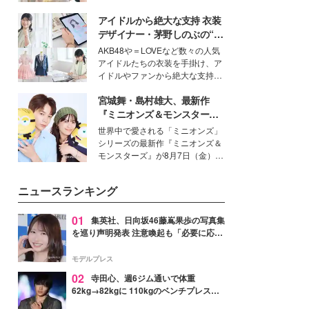
を集めています。メイクやファッ
アイドルから絶大な支持 衣装
ションの完成度を高めるベースと
して、“髪そのものの美しさ”に改
デザイナー・茅野しのぶの“可
めて注目する人が増えている様
愛い”を作る美学＜「シチズン
AKB48や＝LOVEなど数々の人気
子。今回は、そんな憧れの艶やか
クロスシー」インタビュー＞
アイドルたちの衣装を手掛け、ア
な髪を日常で叶える、美容好きの
イドルやファンから絶大な支持を
女性たちのヘアケア事情を紹介し
得る、株式会社オサレカンパニー
ます。
宮城舞・島村雄大、最新作
取締役兼クリエイティブディレク
ター・茅野しのぶ。一人ひとりの
『ミニオンズ＆モンスター
個性に寄り添い、魅力を引き出す
ズ』の魅力熱弁 ハチャメチャ
世界中で愛される「ミニオンズ」
衣装作りは、多くの女性たちに勇
だけじゃない“友情と絆”に感
シリーズの最新作『ミニオンズ＆
気と自信を与え続けている。
動
モンスターズ』が8月7日（金）に
公開。モデルプレスでは、“大のミ
ニオン好き”という共通点を持つモ
ニュースランキング
デルの宮城舞と島村雄大の特別対
談をお届け！それぞれの視点か
ら、今作ならではの魅力や予想外
01
集英社、日向坂46藤嶌果歩の写真集
の感動をもたらす奥深いストーリ
を巡り声明発表 注意喚起も「必要に応じ
ーについて熱く語り合ってもらっ
て法的措置を含む対応を検討」
た。
モデルプレス
02
寺田心、週6ジム通いで体重
62kg→82kgに 110kgのベンチプレス持
ち上げる姿披露「胸板の厚みすごい」