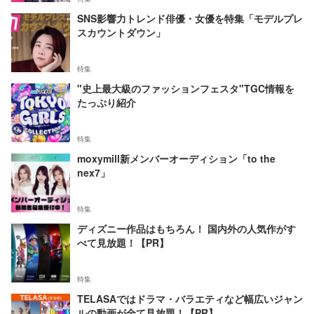
SNS影響力トレンド俳優・女優を特集「モデルプレ
スカウントダウン」
特集
"史上最大級のファッションフェスタ"TGC情報を
たっぷり紹介
特集
moxymill新メンバーオーディション「to the
nex7」
特集
ディズニー作品はもちろん！ 国内外の人気作がす
べて見放題！【PR】
特集
TELASAではドラマ・バラエティなど幅広いジャン
ルの動画が全て見放題！【PR】