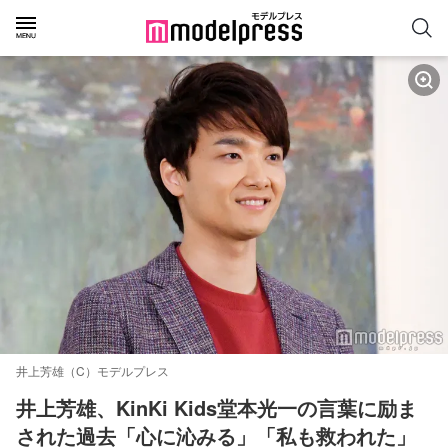
井上芳雄（C）モデルプレス
井上芳雄、KinKi Kids堂本光一の言葉に励ま
された過去「心に沁みる」「私も救われた」