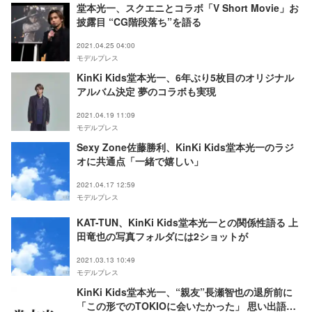
堂本光一、スクエニとコラボ「V Short Movie」お
披露目 “CG階段落ち”を語る
2021.04.25 04:00
モデルプレス
KinKi Kids堂本光一、6年ぶり5枚目のオリジナル
アルバム決定 夢のコラボも実現
2021.04.19 11:09
モデルプレス
Sexy Zone佐藤勝利、KinKi Kids堂本光一のラジ
オに共通点「一緒で嬉しい」
2021.04.17 12:59
モデルプレス
KAT-TUN、KinKi Kids堂本光一との関係性語る 上
田竜也の写真フォルダには2ショットが
2021.03.13 10:49
モデルプレス
KinKi Kids堂本光一、“親友”長瀬智也の退所前に
「この形でのTOKIOに会いたかった」 思い出語り