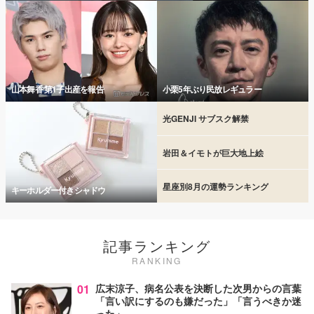
山本舞香 第1子出産を報告
小栗5年ぶり民放レギュラー
光GENJI サブスク解禁
岩田＆イモトが巨大地上絵
星座別8月の運勢ランキング
キーホルダー付きシャドウ
記事ランキング
RANKING
01
広末涼子、病名公表を決断した次男からの言葉
「言い訳にするのも嫌だった」「言うべきか迷
った」