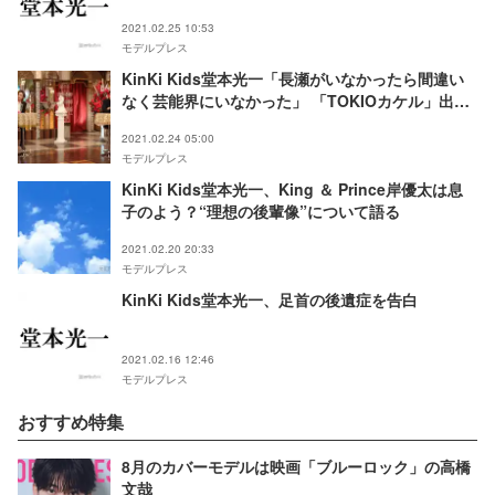
尽くす
2021.02.25 10:53
モデルプレス
KinKi Kids堂本光一「長瀬がいなかったら間違い
なく芸能界にいなかった」 「TOKIOカケル」出演
を直談判
2021.02.24 05:00
モデルプレス
KinKi Kids堂本光一、King ＆ Prince岸優太は息
子のよう？“理想の後輩像”について語る
2021.02.20 20:33
モデルプレス
KinKi Kids堂本光一、足首の後遺症を告白
2021.02.16 12:46
モデルプレス
おすすめ特集
8月のカバーモデルは映画「ブルーロック」の高橋
文哉