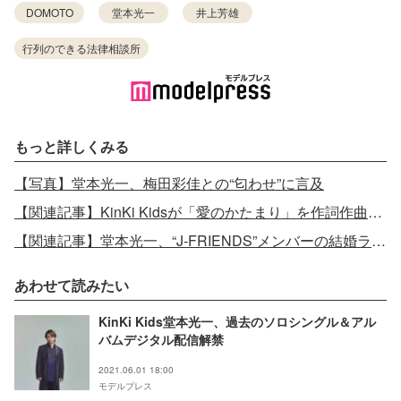
DOMOTO
堂本光一
井上芳雄
行列のできる法律相談所
もっと詳しくみる
【写真】堂本光一、梅田彩佳との“匂わせ”に言及
【関連記事】KinKi Kidsが「愛のかたまり」を作詞作曲した意外な理由
【関連記事】堂本光一、“J-FRIENDS”メンバーの結婚ラッシュに言及
あわせて読みたい
KinKi Kids堂本光一、過去のソロシングル＆アル
バムデジタル配信解禁
2021.06.01 18:00
モデルプレス