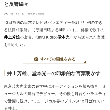
と反響続々
2021.06.14 11:37
556,640
views
13日放送の日本テレビ系バラエティー番組『行列のでき
る法律相談所』（毎週日曜よる9時～）に、俳優で歌手の
井上芳雄
が出演。KinKi Kidsの
堂本光一
から送られた言葉
を明かした。
すべての画像をみる
井上芳雄、堂本光一の印象的な言葉明かす
東京芸大声楽家の在学中にオーディションを勝ち抜き、ミ
ュージカルの舞台でデビュー。その後も舞台やバラエティ
で活躍し続け、“ミュージカル界のプリンス”と呼ばれてい
る井上。