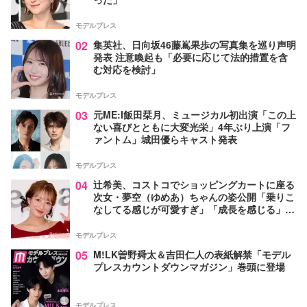
モデルプレス
02
集英社、日向坂46藤嶌果歩の写真集を巡り声明
発表 注意喚起も「必要に応じて法的措置を含
む対応を検討」
モデルプレス
03
元ME:I飯田栞月、ミュージカル初出演「この上
ない喜びとともに大変光栄」4年ぶり上演「フ
ァントム」城田優らキャスト発表
モデルプレス
04
辻希美、コストコでショッピングカートに座る
次女・夢空（ゆめあ）ちゃんの姿公開「乗りこ
なしてる感じが可愛すぎ」「成長を感じる」の
声
モデルプレス
05
M!LK曽野舜太＆吉田仁人の表紙解禁「モデル
プレスカウントダウンマガジン」巻頭に登場
モデルプレス