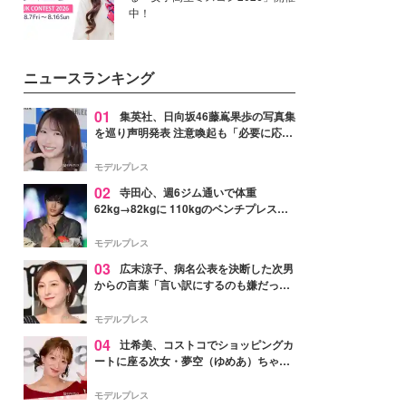
中！
ニュースランキング
01
集英社、日向坂46藤嶌果歩の写真集
を巡り声明発表 注意喚起も「必要に応じ
て法的措置を含む対応を検討」
モデルプレス
02
寺田心、週6ジム通いで体重
62kg→82kgに 110kgのベンチプレス持
ち上げる姿披露「胸板の厚みすごい」
「かっこいい」と反響
モデルプレス
03
広末涼子、病名公表を決断した次男
からの言葉「言い訳にするのも嫌だっ
た」「言うべきか迷った」
モデルプレス
04
辻希美、コストコでショッピングカ
ートに座る次女・夢空（ゆめあ）ちゃん
の姿公開「乗りこなしてる感じが可愛す
ぎ」「成長を感じる」の声
モデルプレス