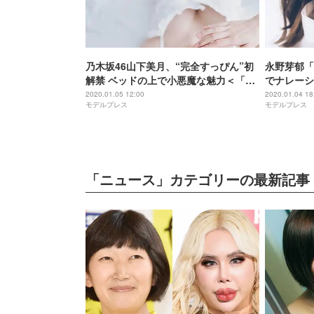
乃木坂46山下美月、“完全すっぴん”初
永野芽郁「
解禁 ベッドの上で小悪魔な魅力＜「忘
でナレーシ
れられない人」先行カット＞
2020.01.05 12:00
2020.01.04 18
モデルプレス
モデルプレス
「ニュース」カテゴリーの最新記事