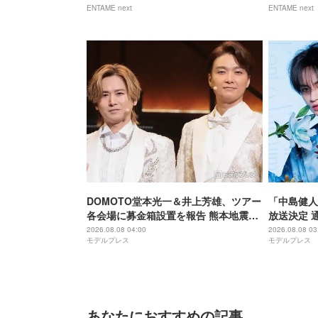
ENTAME next
ENTAME next
DOMOTO堂本光一＆井上芳雄、ツアー
「中島健人
各会場に募金箱設置を報告 熊本地震受
放送決定 
け「ステージから元気を届けられる形
初担当
2026.08.08 04:00
2026.08.08 03
モデルプレス
モデルプレス
になれば」
あなたにおすすめの記事