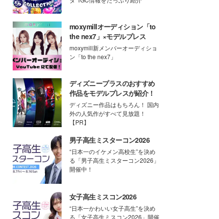
moxymillオーディション「to
the nex7」×モデルプレス
moxymill新メンバーオーディショ
ン「to the nex7」
ディズニープラスのおすすめ
作品をモデルプレスが紹介！
ディズニー作品はもちろん！ 国内
外の人気作がすべて見放題！
【PR】
男子高生ミスターコン2026
“日本一のイケメン高校生”を決め
る「男子高生ミスターコン2026」
開催中！
女子高生ミスコン2026
“日本一かわいい女子高生”を決め
る「女子高生ミスコン2026」開催