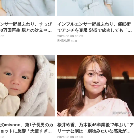
ンサー野呂ふわり、すっぴ
インフルエンサー野呂ふわり、催眠術
00万回再生 親との対立⇒ア
でアンチを克服 SNSで成功しても「全
「動画全消し」の軌跡
部猫のため」21歳の素顔
:03
2026.08.08 08:03
ENTAME next
のmisono、第1子長男のカ
桜井玲香、乃木坂46卒業後“7年ぶり”ア
ョットに反響「天使すぎ
リーナ公演は「別物みたいな感覚があ
る」【New HISTORY COMING】
:03
2026.08.08 04:00