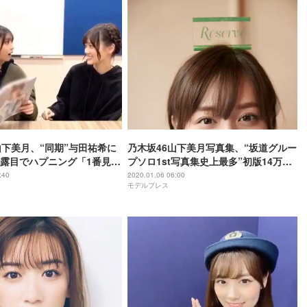
山下美月、“同期”与田祐希に
乃木坂46山下美月写真集、“坂道グルー
露目でハプニング「1番見せ
プソロ1st写真集史上最多”初版14万部
やつ」
でスタート＜「忘れられない人」未収
:40
2020.01.06 06:00
モデルプレス
録カット＞