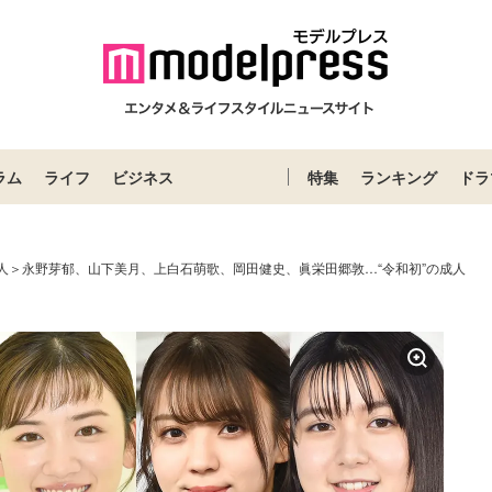
ラム
ライフ
ビジネス
特集
ランキング
ドラ
成人＞永野芽郁、山下美月、上白石萌歌、岡田健史、眞栄田郷敦…“令和初”の成人