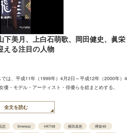
、山下美月、上白石萌歌、岡田健史、眞栄
迎える注目の人物
は、平成11年（1999年）4月2日～平成12年（2000年）4
る女優・モデル・アーティスト・俳優らを総まとめする。
全文を読む
花恋
timelesz
HKT48
横田真悠
欅坂46