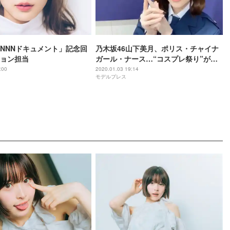
NNNドキュメント」記念回
乃木坂46山下美月、ポリス・チャイナ
ョン担当
ガール・ナース…“コスプレ祭り”が
「神企画」「可愛いが大量」と反響
:00
2020.01.03 19:14
モデルプレス