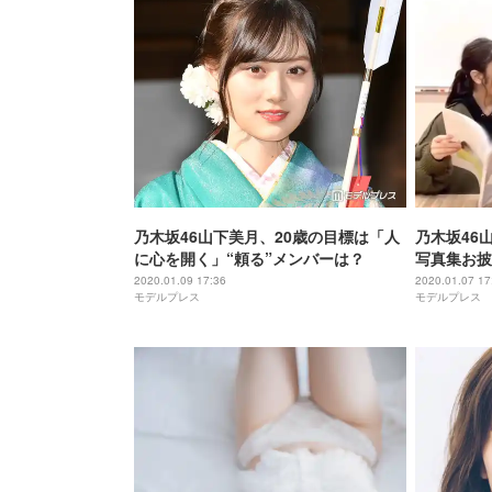
乃木坂46山下美月、20歳の目標は「人
乃木坂46
に心を開く」“頼る”メンバーは？
写真集お披
ちゃダメな
2020.01.09 17:36
2020.01.07 17
モデルプレス
モデルプレス