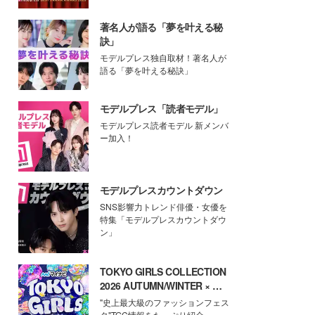
著名人が語る「夢を叶える秘
訣」
モデルプレス独自取材！著名人が
語る「夢を叶える秘訣」
モデルプレス「読者モデル」
モデルプレス読者モデル 新メンバ
ー加入！
モデルプレスカウントダウン
SNS影響力トレンド俳優・女優を
特集「モデルプレスカウントダウ
ン」
TOKYO GIRLS COLLECTION
2026 AUTUMN/WINTER × モ
デルプレス
"史上最大級のファッションフェス
タ"TGC情報をたっぷり紹介