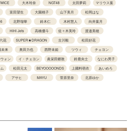
TWICE
大木玲奈
NGT48
太田夢莉
マリウス葉
富田望生
大園桃子
山下美月
松岡はな
6
北野瑠華
鈴木仁
木村慧人
向井葉月
HiHi Jets
高橋優斗
佐々木美玲
渡邉美穂
六花
SUPER★DRAGON
古川毅
松田好花
堀未来
奥田力也
西野未姫
ツウィ
チェヨン
ヘウォン
イ・チェヨン
眞栄田郷敦
鈴鹿央士
なにわ男子
ルム
松田元太
BEYOOOOONDS
上國料萌衣
あいめろ
アサヒ
MAYU
菅原里奈
北原ゆか