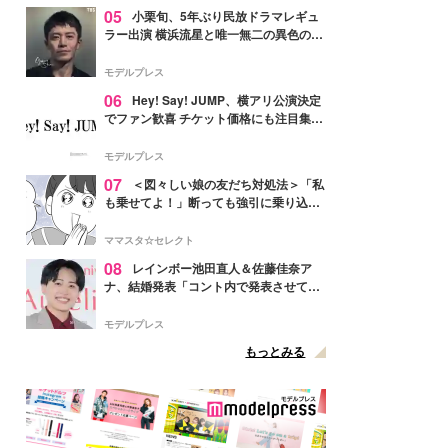
05
小栗旬、5年ぶり民放ドラマレギュ
ラー出演 横浜流星と唯一無二の異色のバ
ディで初共演【LOST10】
モデルプレス
06
Hey! Say! JUMP、横アリ公演決定
でファン歓喜 チケット価格にも注目集ま
る「激アツ」「平成に戻ったみたい」
モデルプレス
07
＜図々しい娘の友だち対処法＞「私
も乗せてよ！」断っても強引に乗り込ん
でくる友だち【第1話まんが】
ママスタ☆セレクト
08
レインボー池田直人＆佐藤佳奈ア
ナ、結婚発表「コント内で発表させてい
ただきました」読売テレビ退社は生活拠
点変更のため
モデルプレス
もっとみる