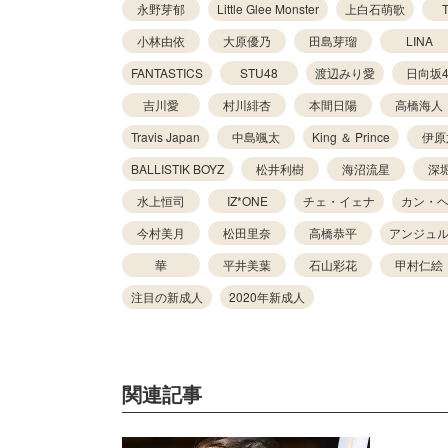
永野芽郁
Little Glee Monster
上白石萌歌
小林由依
大原優乃
田島芽瑠
LINA
FANTASTICS
STU48
渡辺みり愛
日向坂4
吉川愛
村川緋杏
本間日陽
高橋海人
Travis Japan
中島颯太
King ＆ Prince
伊原
BALLISTIK BOYZ
松井利樹
海沼流星
深
水上恒司
IZ*ONE
チェ・イェナ
カン・
今村美月
松田里奈
高橋恭平
アンジュ
華
平井美葉
石山彩花
甲村仁絵
注目の新成人
2020年新成人
関連記事