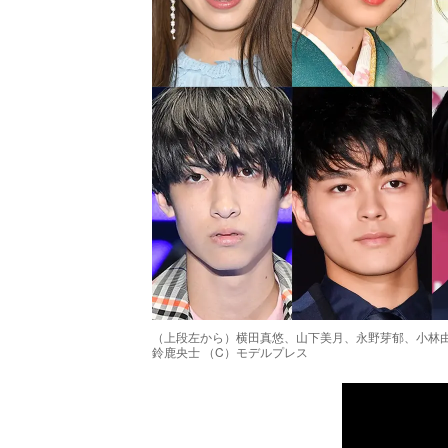
（上段左から）横田真悠、山下美月、永野芽郁、小林
鈴鹿央士 （C）モデルプレス