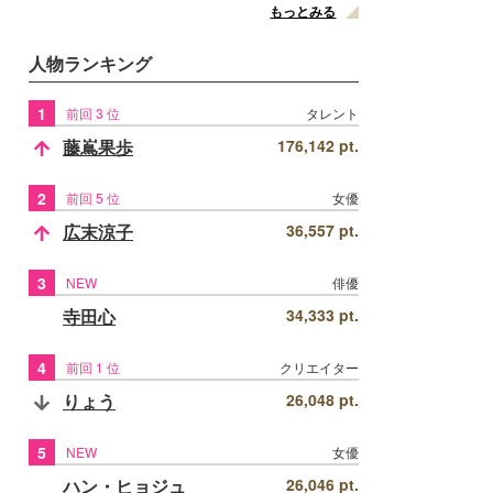
もっとみる
人物ランキング
1
前回 3 位
タレント
藤嶌果歩
176,142 pt.
2
前回 5 位
女優
広末涼子
36,557 pt.
3
NEW
俳優
寺田心
34,333 pt.
4
前回 1 位
クリエイター
りょう
26,048 pt.
5
NEW
女優
ハン・ヒョジュ
26,046 pt.