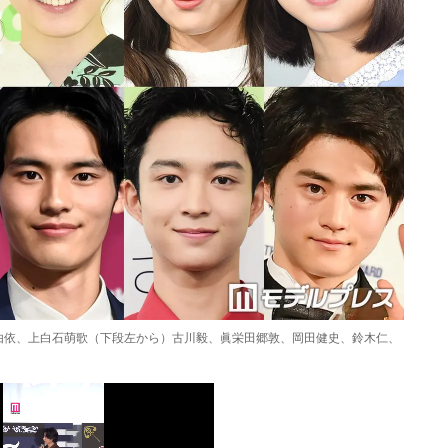
由依、上白石萌歌（下段左から）古川毅、眞栄田郷敦、岡田健史、鈴木仁、