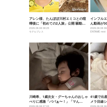
アレン様、たんぽぽ川村エミコとの喧
インフルエ
嘩後に「初めての2人旅」公開 騒動前
ん動画が3
に収録
ンチに病み
2026.08.08 08:25
2026.08.08 08
モデルプレス
ENTAME next
川崎希、1歳次女・グーちゃんのおしゃ
41歳で出産
べりに感激「パパぁ〜！」「マん
メラ目線シ
マ！」
る」
2026.08.08 07:03
2026.08.08 06