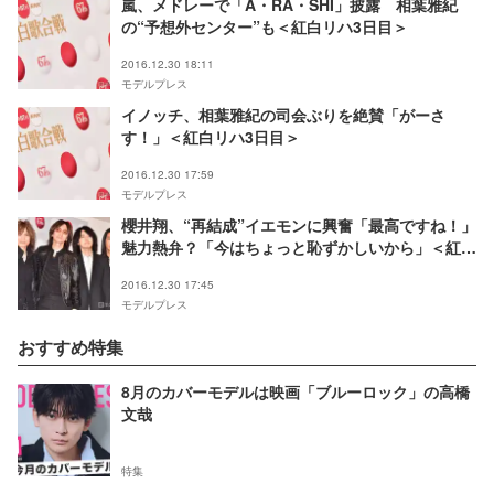
嵐、メドレーで「A・RA・SHI」披露 相葉雅紀
の“予想外センター”も＜紅白リハ3日目＞
2016.12.30 18:11
モデルプレス
イノッチ、相葉雅紀の司会ぶりを絶賛「がーさ
す！」＜紅白リハ3日目＞
2016.12.30 17:59
モデルプレス
櫻井翔、“再結成”イエモンに興奮「最高ですね！」
魅力熱弁？「今はちょっと恥ずかしいから」＜紅白
リハ3日目＞
2016.12.30 17:45
モデルプレス
おすすめ特集
8月のカバーモデルは映画「ブルーロック」の高橋
文哉
特集