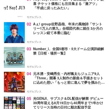
喜 チケット価格にも注目集まる「激アツ」
「平成に戻ったみたい」
モデルプレス
02
Aぇ! group佐野晶哉、年末の風物詩「サント
リー1万人の第九」合唱団代表に就任 3か月の
レッスン経て本番に臨む
モデルプレス
03
Number_i、全国5都市・5大ドーム公演詳細解
禁【日程・場所一覧】
モデルプレス
04
元木湧・安嶋秀生・内村颯太らジュニア9人
「Three」開幕 3人制作の新曲＆手描きセット
に込めた想い「もっと前に進んで夢を掴みた
い」【ゲネプロレポ】
モデルプレス
05
光GENJI、サブスク＆DL配信が解禁 デビュー
39周年迎える8月19日から40周年まで1年かけ
てリリース当時の日付に順次配信予定