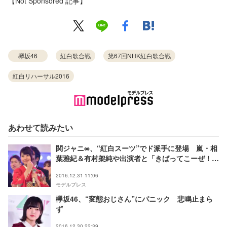
【Not Sponsored 記事】
欅坂46
紅白歌合戦
第67回NHK紅白歌合戦
紅白リハーサル2016
あわせて読みたい
関ジャニ∞、“紅白スーツ”でド派手に登場 嵐・相
葉雅紀＆有村架純や出演者と「きばってこーぜ！」
＜紅白リハ最終日＞
2016.12.31 11:06
モデルプレス
欅坂46、“変態おじさん”にパニック 悲鳴止まら
ず
2016.12.30 22:39