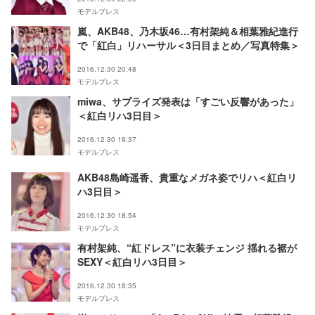
モデルプレス
嵐、AKB48、乃木坂46…有村架純＆相葉雅紀進行
で「紅白」リハーサル＜3日目まとめ／写真特集＞
2016.12.30 20:48
モデルプレス
miwa、サプライズ発表は「すごい反響があった」
＜紅白リハ3日目＞
2016.12.30 19:37
モデルプレス
AKB48島崎遥香、貴重なメガネ姿でリハ＜紅白リ
ハ3日目＞
2016.12.30 18:54
モデルプレス
有村架純、“紅ドレス”に衣装チェンジ 揺れる裾が
SEXY＜紅白リハ3日目＞
2016.12.30 18:35
モデルプレス