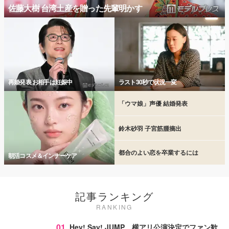
佐藤大樹 台湾土産を贈った先輩明かす
再婚発表 お相手は妊娠中
ラスト30秒で状況一変
「ウマ娘」声優 結婚発表
鈴木砂羽 子宮筋腫摘出
都合のよい恋を卒業するには
朝活コスメ＆インナーケア
記事ランキング
RANKING
01
Hey! Say! JUMP、横アリ公演決定でファン歓