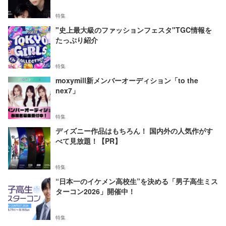
特集
"史上最大級のファッションフェスタ"TGC情報を
たっぷり紹介
特集
moxymill新メンバーオーディション「to the
nex7」
特集
ディズニー作品はもちろん！ 国内外の人気作がす
べて見放題！【PR】
特集
“日本一のイケメン高校生”を決める「男子高生ミス
ターコン2026」開催中！
特集