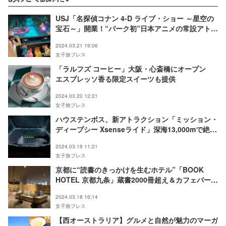
USJ「名探偵コナン 4-D ライブ・ショー ～星空の
宝石～」開業！“パーク初”日本アニメの常設アトラ
クションで作品世界を体感
2024.03.21 19:06
女子旅プレス
「ラルフズ コーヒー」大阪・心斎橋にオープン
エスプレッソ香る限定スイーツも提供
2024.03.20 12:21
女子旅プレス
ハウステンボス、新アトラクション「ミッション・
ディープシー Xsenseライド」深海13,000mで絶体
絶命の救出ミッションに挑む
2024.03.19 11:21
女子旅プレス
京都に“読書のきっかけを生むホテル”「BOOK
HOTEL 京都九条」蔵書2000冊超え＆カフェバーも
併設
2024.03.18 16:14
女子旅プレス
【西オーストラリア】グルメと自然が魅力のマーガ