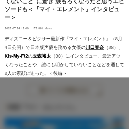
てないこと”に驚き 涙もろくなったと思うエピ
ソードも＜『マイ・エレメント』インタビュ
ー＞
2023.07.24 18:00
173,861
views
ディズニー＆ピクサー最新作『マイ・エレメント』（8月
4日公開）で日本版声優を務める女優の
川口春奈
（28）、
Kis-My-Ft2
の
玉森裕太
（33）にインタビュー。最近アツ
くなったことや、誰にも明かしていないことなどを通して
2人の素顔に迫った。＜後編＞
すべての画像をみる
映画『マイ・エレメント』