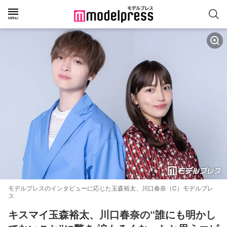
モデルプレスのインタビューに応じた玉森裕太、川口春奈（C）モデルプレ
ス
キスマイ玉森裕太、川口春奈の“誰にも明かし