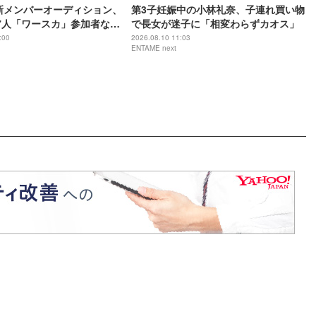
ll新メンバーオーディション、
第3子妊娠中の小林礼奈、子連れ買い物
7人「ワースカ」参加者など
で長女が迷子に「相変わらずカオス」
 YouTube投票で次ステージ
:00
2026.08.10 11:03
ENTAME next