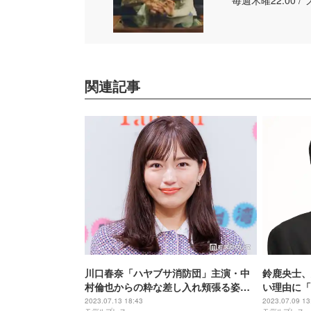
毎週木曜22:00 
関連記事
川口春奈「ハヤブサ消防団」主演・中
鈴鹿央士、
村倫也からの粋な差し入れ頬張る姿に
い理由に「
反響 ポーズに自らツッコミ
2023.07.13 18:43
2023.07.09 13
モデルプレス
モデルプレス