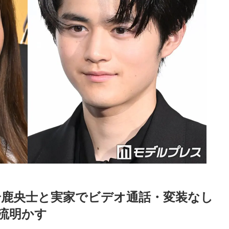
演・鈴鹿央士と実家でビデオ通話・変装なし
流明かす
Loaded
:
83.55%