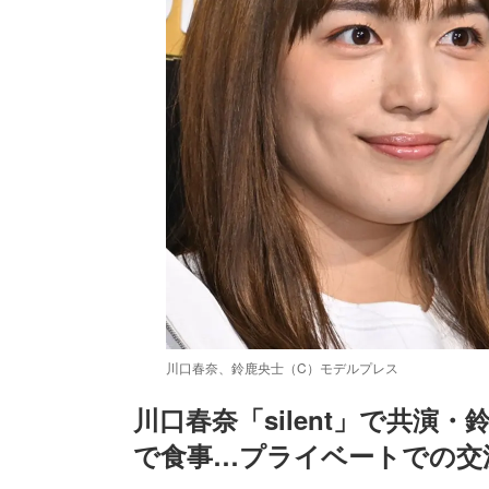
川口春奈、鈴鹿央士（C）モデルプレス
川口春奈「silent」で共
で食事…プライベートでの交
/
Unmute