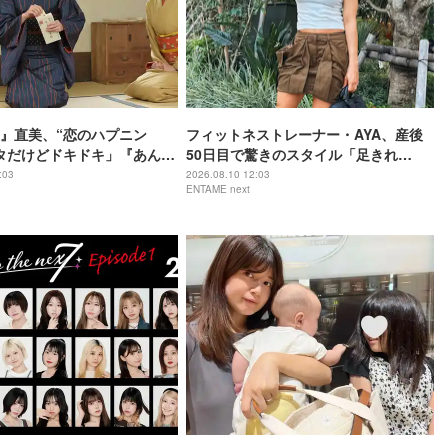
』直美、“恋のハプニン
フィットネストレーナー・AYA、産後
タだけどドキドキ」『あんぱ
50日目で驚きのスタイル「足きれ
子を思い出す声も
ー！！」「カッコいい」
:03
2026.08.10 12:03
ENTAME next