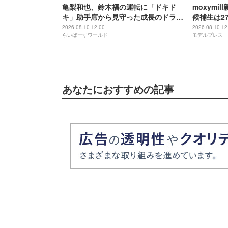
亀梨和也、鈴木福の運転に「ドキド
moxymi
キ」助手席から見守った成長のドライ
候補生は2
ブ
実力者多数
2026.08.10 12:00
2026.08.10 12
らいばーずワールド
モデルプレス
進出
あなたにおすすめの記事