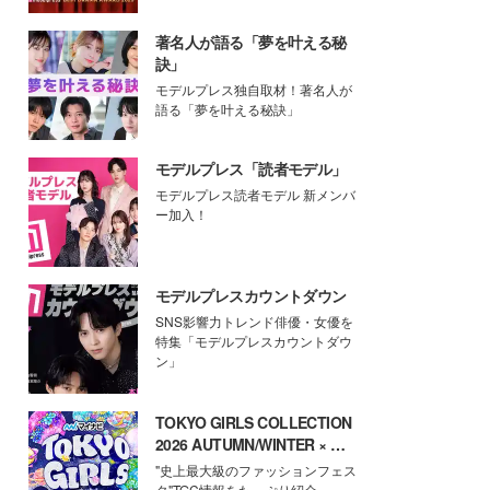
著名人が語る「夢を叶える秘
訣」
モデルプレス独自取材！著名人が
語る「夢を叶える秘訣」
モデルプレス「読者モデル」
モデルプレス読者モデル 新メンバ
ー加入！
モデルプレスカウントダウン
SNS影響力トレンド俳優・女優を
特集「モデルプレスカウントダウ
ン」
TOKYO GIRLS COLLECTION
2026 AUTUMN/WINTER × モ
デルプレス
"史上最大級のファッションフェス
タ"TGC情報をたっぷり紹介