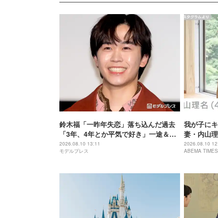
鈴木福「一昨年失恋」落ち込んだ過去
我が子にキ
「3年、4年とか平気で好き」一途＆積
妻・内山理
極的な恋愛観も明かす
「子どもは
2026.08.10 13:11
2026.08.10 12
モデルプレス
ABEMA TIMES