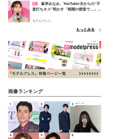
08
峯岸みなみ、YouTuber夫からの“不
意打ちキス”明かす「暗闇の密室で…」
「久しぶりに夫にドキッと」
モデルプレス
もっとみる
画像ランキング
1
2
3
4
5
6