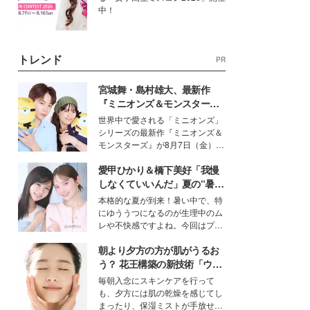
中！
トレンド
PR
宮城舞・島村雄大、最新作
『ミニオンズ＆モンスター
ズ』の魅力熱弁 ハチャメチャ
世界中で愛される「ミニオンズ」
だけじゃない“友情と絆”に感
シリーズの最新作『ミニオンズ＆
動
モンスターズ』が8月7日（金）に
公開。モデルプレスでは、“大のミ
愛甲ひかり＆橋下美好「我慢
ニオン好き”という共通点を持つモ
デルの宮城舞と島村雄大の特別対
しなくていいんだ」夏の“暑さ
談をお届け！それぞれの視点か
対策”の新しい選択肢とは？
本格的な夏が到来！暑い中で、特
ら、今作ならではの魅力や予想外
にゆううつになるのが生理中のム
の感動をもたらす奥深いストーリ
レや不快感ですよね。今回はプラ
ーについて熱く語り合ってもらっ
イベートでも仲良しで旅行好きな
た。
朝より夕方の方が肌がうるお
モデル・愛甲ひかりさんと橋下美
好さんを迎えて本音で女子会トー
う？ 花王構築の新技術「ウォ
ク。猛暑のお出かけを快適に過ご
ーターキャプチャリングスキ
毎朝入念にスキンケアを行って
すヒントや、2人が感動した夏の
ン（捕水肌）」がスキンケア
も、夕方には肌の乾燥を感じてし
生理の新常識にも迫りました。
の常識を変える予感
まったり、保湿ミストが手放せな