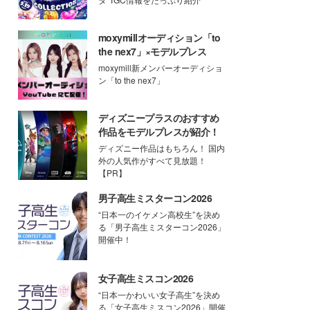
moxymillオーディション「to
the nex7」×モデルプレス
moxymill新メンバーオーディショ
ン「to the nex7」
ディズニープラスのおすすめ
作品をモデルプレスが紹介！
ディズニー作品はもちろん！ 国内
外の人気作がすべて見放題！
【PR】
男子高生ミスターコン2026
“日本一のイケメン高校生”を決め
る「男子高生ミスターコン2026」
開催中！
女子高生ミスコン2026
“日本一かわいい女子高生”を決め
る「女子高生ミスコン2026」開催