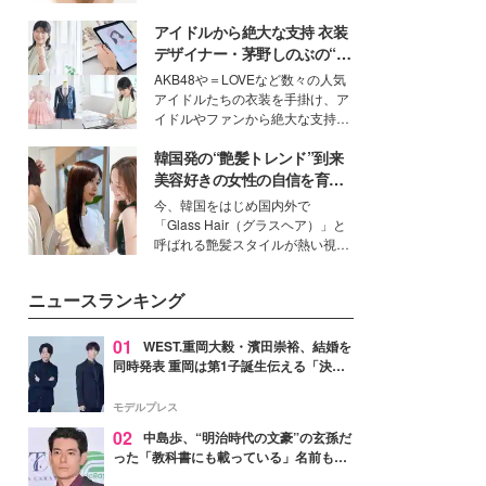
いという読者も多いのでは？そん
アイドルから絶大な支持 衣装
な美容の常識を大きく変える可能
性を秘めた、革新的な「Water
デザイナー・茅野しのぶの“可
Capturing Skin（ウォーターキャ
愛い”を作る美学＜「シチズン
AKB48や＝LOVEなど数々の人気
プチャリングスキン：捕水肌）」
クロスシー」インタビュー＞
アイドルたちの衣装を手掛け、ア
技術を、花王が構築した。
イドルやファンから絶大な支持を
得る、株式会社オサレカンパニー
韓国発の“艶髪トレンド”到来
取締役兼クリエイティブディレク
ター・茅野しのぶ。一人ひとりの
美容好きの女性の自信を育む
個性に寄り添い、魅力を引き出す
「ヘアケア事情」って？
今、韓国をはじめ国内外で
衣装作りは、多くの女性たちに勇
「Glass Hair（グラスヘア）」と
気と自信を与え続けている。
呼ばれる艶髪スタイルが熱い視線
を集めています。メイクやファッ
ションの完成度を高めるベースと
ニュースランキング
して、“髪そのものの美しさ”に改
めて注目する人が増えている様
子。今回は、そんな憧れの艶やか
01
WEST.重岡大毅・濱田崇裕、結婚を
な髪を日常で叶える、美容好きの
同時発表 重岡は第1子誕生伝える「決し
女性たちのヘアケア事情を紹介し
て当たり前ではない、尊いものでした」
ます。
【全文】
モデルプレス
02
中島歩、“明治時代の文豪”の玄孫だ
った「教科書にも載っている」名前も先
祖に由来