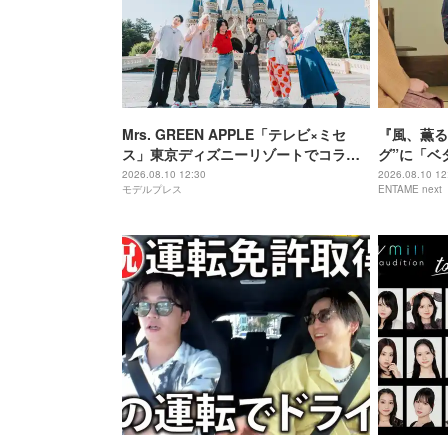
Mrs. GREEN APPLE「テレビ×ミセ
『風、薫る
ス」東京ディズニーリゾートでコラボ
グ”に「ベ
イベント＆びしょ濡れアトラクション
ん』豪＆蘭
2026.08.10 12:30
2026.08.10 12
モデルプレス
ENTAME next
満喫 これからの夢語る貴重トークも