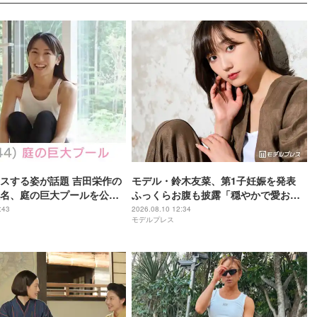
スする姿が話題 吉田栄作の
モデル・鈴木友菜、第1子妊娠を発表
名、庭の巨大プールを公開
ふっくらお腹も披露「穏やかで愛おし
水が好き」
い日々を過ごしています」
:43
2026.08.10 12:34
モデルプレス