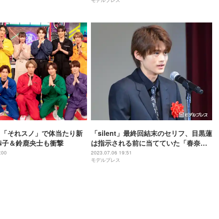
Man「それスノ」で体当たり新
「silent」最終回結末のセリフ、目黒蓮
恭子＆鈴鹿央士も衝撃
は指示される前に当てていた「春奈ち
ゃんには言わずに」村瀬健氏が撮影秘
:00
2023.07.06 19:51
モデルプレス
話明かす＜第39回ATP賞テレビグラン
プリ受賞式＞