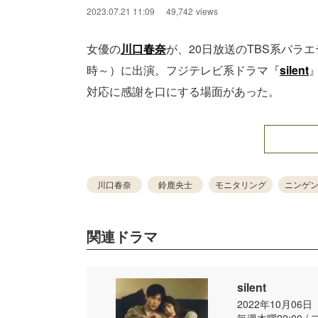
2023.07.21 11:09
49,742
views
女優の
川口春奈
が、20日放送のTBS系バラ
時～）に出演。フジテレビ系ドラマ『
silent
対応に感謝を口にする場面があった。
川口春奈
鈴鹿央士
モニタリング
ニンゲ
関連ドラマ
silent
2022年10月06