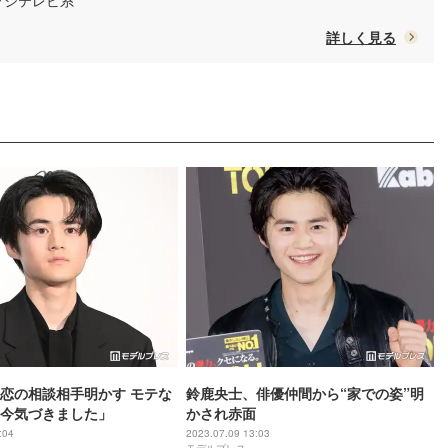
/ フジテレビ系
詳しく見る
恋の相談相手明かす モテな
鈴鹿央士、俳優仲間から“家での姿”明
今気づきました」
かされ赤面
:04
2023.07.09 13:03
モデルプレス