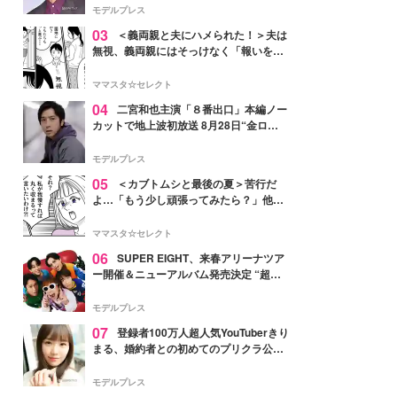
モデルプレス
03
＜義両親と夫にハメられた！＞夫は
無視、義両親にはそっけなく「報いを受
ければいい」【第7話まんが】
ママスタ☆セレクト
04
二宮和也主演「８番出口」本編ノー
カットで地上波初放送 8月28日“金ロ
ー”枠
モデルプレス
05
＜カブトムシと最後の夏＞苦行だ
よ…「もう少し頑張ってみたら？」他人
事の夫にイラッ【第2話まんが】
ママスタ☆セレクト
06
SUPER EIGHT、来春アリーナツア
ー開催＆ニューアルバム発売決定 “超
八”の日にサプライズ発表
モデルプレス
07
登録者100万人超人気YouTuberきり
まる、婚約者との初めてのプリクラ公開
「思わず笑った」「仲良しで微笑まし
い」と反響
モデルプレス