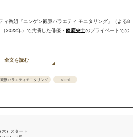
エティ番組『ニンゲン観察バラエティ モニタリング』（よる8
』（2022年）で共演した俳優・
鈴鹿央士
のプライベートでの
全文を読む
ン観察バラエティモニタリング
silent
日（木）スタート