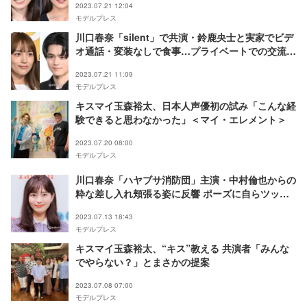
2023.07.21 12:04
モデルプレス
川口春奈「silent」で共演・鈴鹿央士と実家でビデ
オ通話・変装なしで食事…プライベートでの交流明
かす
2023.07.21 11:09
モデルプレス
キスマイ玉森裕太、日本人声優初の試み「こんな経
験できると思わなかった」＜マイ・エレメント＞
2023.07.20 08:00
モデルプレス
川口春奈「ハヤブサ消防団」主演・中村倫也からの
粋な差し入れ頬張る姿に反響 ポーズに自らツッコ
ミ
2023.07.13 18:43
モデルプレス
キスマイ玉森裕太、“キス”教える 共演者「みんな
でやらない？」とまさかの提案
2023.07.08 07:00
モデルプレス