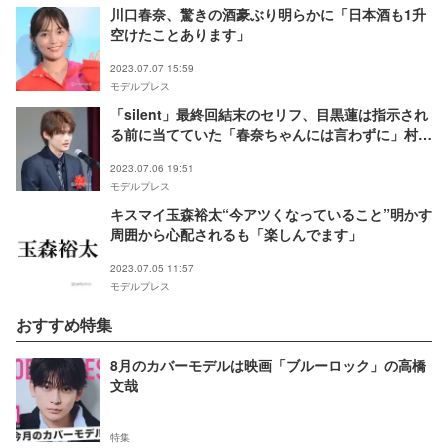
川口春奈、驚きの酒豪ぶり明らかに「日本酒も1升
空けたことあります」
2023.07.07 15:59
モデルプレス
「silent」最終回結末のセリフ、目黒蓮は指示され
る前に当てていた「春奈ちゃんには言わずに」村瀬
健氏が撮影秘話明かす＜第39回ATP賞テレビグラ
2023.07.06 19:51
ンプリ受賞式＞
モデルプレス
キスマイ玉森裕太“今アツくなっていること”明かす
周囲から心配されるも「楽しんでます」
2023.07.05 11:57
モデルプレス
おすすめ特集
8月のカバーモデルは映画「ブルーロック」の高橋
文哉
特集