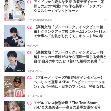
01
アイドルから絶大な支持 衣装デザイナー・茅
野しのぶの“可愛い”を作る美学＜「シチズン
クロスシー」インタビュー＞
シチズン時計株式会社
PR
02
【高橋文哉「ブルーロック」インタビュー後
編】クランクアップ後にチームZメンバー11人
で食事へ「お礼がしたくて」キャスト陣の印象
＆ムードメーカー明かす
モデルプレス
03
【高橋文哉「ブルーロック」インタビュー前
編】サッカー経験ゼロから潔世一演じる覚悟と
自信 自分の中でたどり着いた納得の表現「一
番難しいポイントでしたが」
モデルプレス
04
【ブルーノ・マーズWEB独占インタビュー】
ベルリンで直撃 AKB48「ヘビーローテーショ
ン」カバー秘話・日本のファンは「特別な何か
がある」…来日公演への期待語る
モデルプレス
05
モデルプレス特別企画「The Test Shoot」
vol.12 大島美優――注目の若手女優を活写