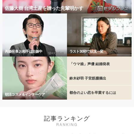
佐藤大樹 台湾土産を贈った先輩明かす
再婚発表 お相手は妊娠中
ラスト30秒で状況一変
「ウマ娘」声優 結婚発表
鈴木砂羽 子宮筋腫摘出
都合のよい恋を卒業するには
朝活コスメ＆インナーケア
記事ランキング
RANKING