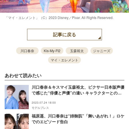
「マイ・エレメント」（C）2023 Disney／Pixar. All Rights Reserved.
記事に戻る
川口春奈
Kis-My-Ft2
玉森裕太
ジャニーズ
マイ・エレメント
あわせて読みたい
川口春奈＆キスマイ玉森裕太、ピクサー日本版声優
で感じた“俳優と声優”の違い キャラクターとの共
通点とは＜『マイ・エレメント』インタビュー＞
2023.07.24 18:00
モデルプレス
福原遥、川口春奈は“姉御肌”「舞いあがれ！」ロケ
でのエピソード告白