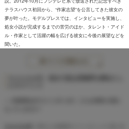
説。2012年10月にフジテレビ系で放送された記念すべき
テラスハウス初回から、“作家志望”を公言してきた彼女の
夢が叶った。モデルプレスでは、インタビューを実施し、
処女小説が完成するまでの苦労のほか、タレント・アイド
ル・作家として活躍の幅を広げる彼女に今後の展望などを
聞いた。
すべての画像をみる
ちゃんもも◎、処女小説は芸能界を舞台にし
たサスペンス
― 小説発売おめでとうございます。どんな内容の小説に
なっていますか？
ちゃんもも◎
：東京とか芸能界をファンタジックに悪い意