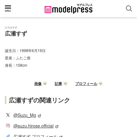
ひろせすず
広瀬すず
誕生日：
1998年6月19日
星座：
ふたご座
身長：
158cm
画像
記事
プロフィール
広瀬すずの関連リンク
@Suzu_Mg
@suzu.hirose.official
広瀬すず プロフィール