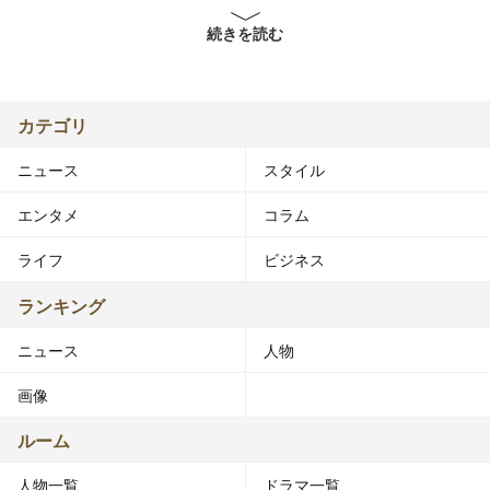
続きを読む
姉・広瀬アリスの所属事務所社長が家族と会った際に声を
かけられたことをきっかけに芸能界入り。
2012年、雑誌「Seventeen」の専属モデルオーディショ
ン「ミスセブンティーン2012」に6515人の応募者の中か
カテゴリ
ら読者投票で最後の4人に残り専属モデルになる。
ニュース
スタイル
姉もセブンティーンの専属モデルとして活動しているた
め、姉妹でセブンティーンモデルとなった。
エンタメ
コラム
その後、「天才！志村どうぶつ園」に姉妹で出演したり、
進研ゼミやNTT東日本フレッツ光のCMに起用されるなど
ライフ
ビジネス
活動の幅を広げる。
2013年4月放送開始のドラマ『幽かな彼女』（関西テレ
ランキング
ビ）で女優デビュー。同年9月公開予定の映画『謝罪の王
ニュース
人物
様』への出演も決まっている。
画像
【出演】
ルーム
■テレビドラマ
人物一覧
ドラマ一覧
幽かな彼女（2013年4月9日 - 6月18日、関西テレビ） - 柚