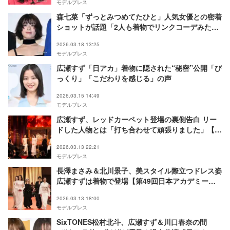
モデルプレス
森七菜「ずっとみつめてたひと」人気女優との密着
ショットが話題「2人も着物でリンクコーデみた
い」「国宝級の可愛さ」
2026.03.18 13:25
モデルプレス
広瀬すず「日アカ」着物に隠された“秘密”公開「び
っくり」「こだわりを感じる」の声
2026.03.15 14:49
モデルプレス
広瀬すず、レッドカーペット登場の裏側告白 リー
ドした人物とは「打ち合わせて頑張りました」【第
49回日本アカデミー賞】
2026.03.13 22:21
モデルプレス
長澤まさみ＆北川景子、美スタイル際立つドレス姿
広瀬すずは着物で登場【第49回日本アカデミー
賞】
2026.03.13 18:00
モデルプレス
SixTONES松村北斗、広瀬すず＆川口春奈の間