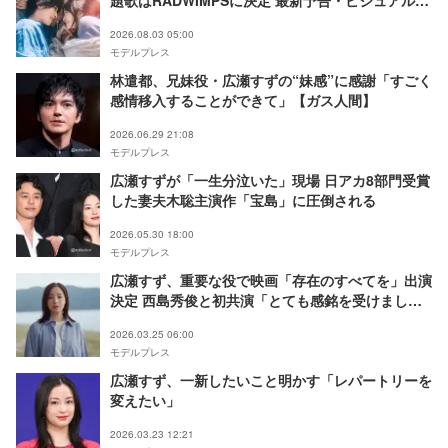
禁
2026.08.03 05:00
モデルプレス
林遣都、兄妹役・広瀬すずの“妹感”に感謝「すごく
感情移入することができて」【ガス人間】
2026.06.29 21:08
モデルプレス
広瀬すずが「一生分泣いた」現場 日アカ8部門受賞
した妻夫木聡主演作「宝島」に圧倒される
2026.05.30 18:00
モデルプレス
広瀬すず、重要な役で映画「存在のすべてを」出演
決定 西島秀俊と初共演「とても感銘を受けまし
た」
2026.03.25 06:00
モデルプレス
広瀬すず、一新したいこと明かす「レパートリーを
変えたい」
2026.03.23 12:21