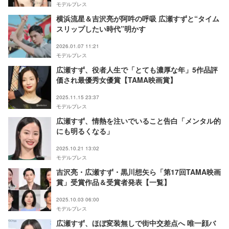
モデルプレス
横浜流星＆吉沢亮が阿吽の呼吸 広瀬すずと“タイム
スリップしたい時代”明かす
2026.01.07 11:21
モデルプレス
広瀬すず、役者人生で「とても濃厚な年」5作品評
価され最優秀女優賞【TAMA映画賞】
2025.11.15 23:37
モデルプレス
広瀬すず、情熱を注いでいること告白「メンタル的
にも明るくなる」
2025.10.21 13:02
モデルプレス
吉沢亮・広瀬すず・黒川想矢ら「第17回TAMA映画
賞」受賞作品＆受賞者発表【一覧】
2025.10.03 06:00
モデルプレス
広瀬すず、ほぼ変装無しで街中交差点へ 唯一顔バ