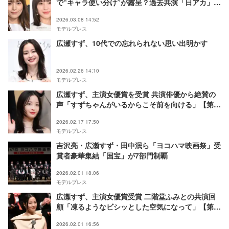
で“キャラ使い分け”が露呈？過去共演「日アカ」豪
華女優陣との関係性語る
2026.03.08 14:52
モデルプレス
広瀬すず、10代での忘れられない思い出明かす
2026.02.26 14:10
モデルプレス
広瀬すず、主演女優賞を受賞 共演俳優から絶賛の
声「すずちゃんがいるからこそ前を向ける」【第
68回ブルーリボン賞】
2026.02.17 17:50
モデルプレス
吉沢亮・広瀬すず・田中泯ら「ヨコハマ映画祭」受
賞者豪華集結「国宝」が7部門制覇
2026.02.01 18:06
モデルプレス
広瀬すず、主演女優賞受賞 二階堂ふみとの共演回
顧「凍るようなビシッとした空気になって」【第
47回ヨコハマ映画祭】
2026.02.01 16:56