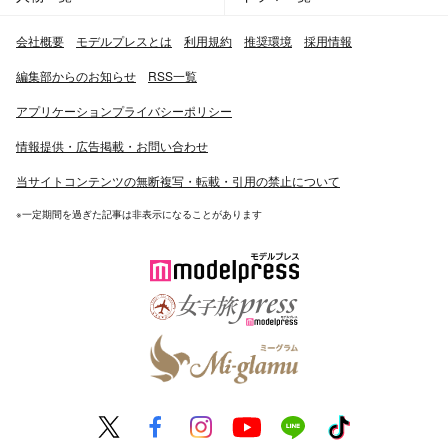
木明日香 役
会社概要
モデルプレスとは
利用規約
推奨環境
採用情報
TAKE FIVE～俺たちは愛を盗めるか～（2013年4月19日 -
6月21日、TBS） - 笹原瑠衣（少女期）役
編集部からのお知らせ
RSS一覧
激流～私を憶えていますか?～（2013年6月25日 - 、
アプリケーションプライバシーポリシー
NHK）
情報提供・広告掲載・お問い合わせ
■映画
当サイトコンテンツの無断複写・転載・引用の禁止について
謝罪の王様 （監督：水田伸生） -2013年9月
クローズ EXPLODE（監督：豊田利晃） -2014年公開
※一定期間を過ぎた記事は非表示になることがあります
■CM
NTT東日本フレッツ光 「にねん割」 CMキャラクター
ベネッセコーポレーション進研ゼミ 「合格から逆算 高校
生活篇」
ハルタ製靴 ｢HARUTA｣ イメージキャラクター
■バラエティ番組
MUSEな君と。（2012年11月8日、BS-TBS）