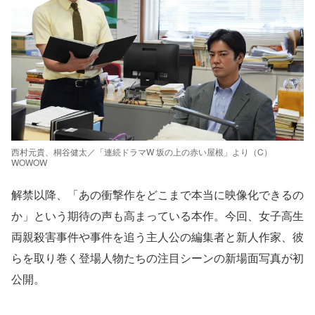
西村元貴、桐谷健太／「連続ドラマW 坂の上の赤い屋根」より（C）
WOWOW
解禁以降、「あの衝撃作をどこまで本当に映像化できるの
か」という期待の声も高まっている本作。今回、女子高生
両親殺害事件や事件を追う主人公の編集者と新人作家、彼
らを取り巻く登場人物たちの注目シーンの新場面写真が初
公開。