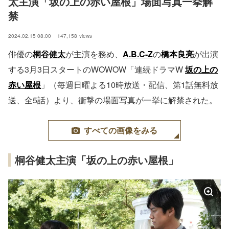
太主演「坂の上の赤い屋根」場面写真一挙解
禁
2024.02.15 08:00
147,158
views
俳優の
桐谷健太
が主演を務め、
A.B.C-Z
の
橋本良亮
が出演
する3月3日スタートのWOWOW「連続ドラマW
坂の上の
赤い屋根
」（毎週日曜よる10時放送・配信、第1話無料放
送、全5話）より、衝撃の場面写真が一挙に解禁された。
すべての画像をみる
桐谷健太主演「坂の上の赤い屋根」