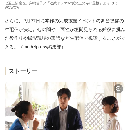
七五三掛龍也、床嶋佳子／「連続ドラマW 坂の上の赤い屋根」より（C）
WOWOW
さらに、2月27日に本作の完成披露イベントの舞台挨拶の
生配信が決定。心の闇や二面性が垣間見られる難役に挑ん
だ役作りや撮影現場の裏話など生配信で視聴することがで
きる。（modelpress編集部）
ストーリー