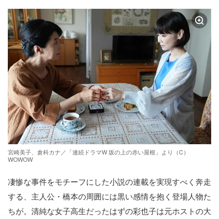
宮崎美子、倉科カナ／「連続ドラマW 坂の上の赤い屋根」より（C）
WOWOW
凄惨な事件をモチーフにした小説の連載を実現すべく奔走
する、主人公・橋本の周囲には黒い感情を抱く登場人物た
ちが。清純な女子高生だったはずの彩也子は元ホストの大