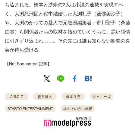
ち込まれる。橋本と沙奈の2人は小説の連載を実現すべ
く、大渕死刑囚と獄中結婚した大渕礼子（蓮佛美沙子）
や、大渕のかつての愛人で元敏腕編集者・市川聖子（斉藤
由貴）ら関係者たちの取材を始めていくうちに、黒い感情
に引きずり込まれ……。その先には誰も知らない衝撃の真
実が待ち受ける。
【Not Sponsored 記事】
A.B.C-Z
桐谷健太
橋本良亮
ジャニーズ
STARTO ENTERTAINMENT
坂の上の赤い屋根