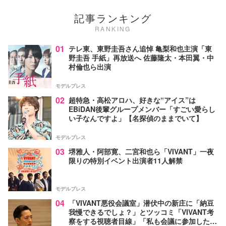
記事ランキング
RANKING
01
テレ東、東野圭吾さん追悼 亀梨和也主演「東
野圭吾 手紙」再放送へ 佐藤隆太・本田翼・中
村倫也ら出演
モデルプレス
02
超特急・高松アロハ、好きな“アイス”は
EBiDAN後輩グループメンバー「すごい愛らし
い子なんですよ」【名探偵のままでいて】
モデルプレス
03
堺雅人・阿部寛、二宮和也ら「VIVANT」一夜
限りの特別イベント出演者11人解禁
モデルプレス
04
「VIVANT悪役会議室」潜伏中の新庄に「納豆
我慢できるでしょ？」とツッコミ「VIVANT考
察をする視聴者目線」「私も会議に参加した