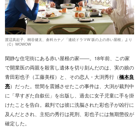
渡辺真起子、桐谷健太、倉科カナ／「連続ドラマW 坂の上の赤い屋根」より
（C）WOWOW
閑静な住宅街にある赤い屋根の家――。18年前、この家
で開業医の両親を殺害し遺体を切り刻んだのは、実の娘の
青田彩也子（工藤美桜）と、その恋人・大渕秀行（
橋本良
亮
）だった。世間を震撼させたこの事件は、大渕が裁判中
に「早すぎた自叙伝」を出版し、過去に女子児童に手を掛
けたことを告白。裁判では彼に洗脳された彩也子が凶行に
及んだとされ、主犯の秀行は死刑、彩也子には無期懲役が
確定した。