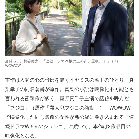
倉科カナ、桐谷健太／「連続ドラマW 坂の上の赤い屋根」より（C）
WOWOW
本作は人間の心の暗部を描くイヤミスの名手のひとり、真
梨幸子の同名著書が原作。真梨の小説は映像化不可能とも
言われる衝撃作が多く、尾野真千子主演で話題を呼んだ
「フジコ」（原作「殺人鬼フジコの衝動」）、WOWOW
で映像化した同じ名前の女性が悪の渦に巻き込まれる「連
続ドラマW 5人のジュンコ」に続いて、本作は3作品目の
映像化となる。