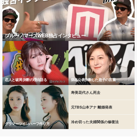
ブルーノマーズWEB独占インタビュー
恋人と破局 決断の理由語る
病名公表決断した息子の言葉
寿美花代さん死去
元TBS山本アナ 離婚発表
冷め切った夫婦関係の修復法
グラマーツインハーフ作り方