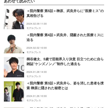
あわせて読みたい
＜院内警察 第5話＞榊原、武良井らに“医療ミス”の
真相告げる
2024.02.09 11:00
モデルプレス
＜院内警察 第4話＞武良井、隠蔽された医療ミスに
迫る
2024.02.02 10:00
モデルプレス
桐谷健太、5歳で芸能界入り決意 目立つために自ら
雑誌“ケンズノンノ”制作した過去も
2024.01.28 14:00
モデルプレス
＜院内警察 第3話＞武良井ら、姿を消した患者を捜
索 榊原に隠された秘密とは
2024.01.26 10:00
モデルプレス