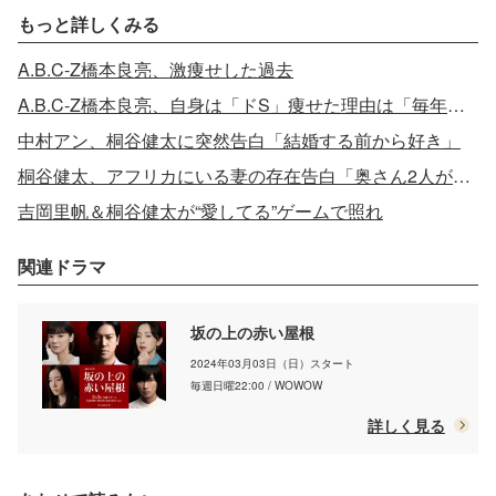
もっと詳しくみる
A.B.C-Z橋本良亮、激痩せした過去
A.B.C-Z橋本良亮、自身は「ドS」痩せた理由は「毎年…」
中村アン、桐谷健太に突然告白「結婚する前から好き」
桐谷健太、アフリカにいる妻の存在告白「奥さん2人が寝に来た」
吉岡里帆＆桐谷健太が“愛してる”ゲームで照れ
関連ドラマ
坂の上の赤い屋根
2024年03月03日（日）スタート
毎週日曜22:00 / WOWOW
詳しく見る