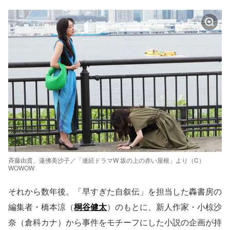
斉藤由貴、蓮佛美沙子／「連続ドラマW 坂の上の赤い屋根」より（C）
WOWOW
それから数年後。「早すぎた自叙伝」を担当した轟書房の
編集者・橋本涼（
桐谷健太
）のもとに、新人作家・小椋沙
奈（倉科カナ）から事件をモチーフにした小説の企画が持