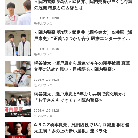
＜院内警察 第2話＞武良井、院内交番が早くも存続
の危機 榊原との因縁とは
2024.01.19 10:00
モデルプレス
＜院内警察 第1話＞武良井（桐谷健太）＆榊原（瀬
戸康史）“正義”ぶつかり合う 医療エンターテイン
メント開幕
2024.01.12 10:00
モデルプレス
桐谷健太・瀬戸康史ら最速で今年の漢字披露 直筆
文字に込めた思い・目標語る＜院内警察＞
2024.01.09 14:38
モデルプレス
桐谷健太、瀬戸康史と5年ぶり共演で変化明かす
「お子さんもできて」＜院内警察＞
2024.01.09 13:28
モデルプレス
A.B.C-Z橋本良亮、死刑囚役で13キロ減量 桐谷健
太主演「坂の上の赤い屋根」連ドラ化