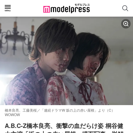
橋本良亮、工藤美桜／「連続ドラマW 坂の上の赤い屋根」より（C）
WOWOW
A.B.C-Z橋本良亮、衝撃の血だらけ姿 桐谷健