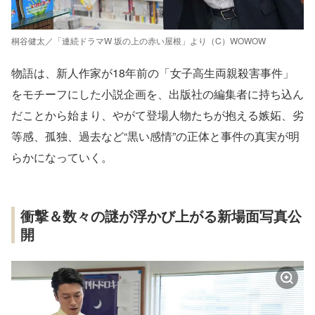
桐谷健太／「連続ドラマW 坂の上の赤い屋根」より（C）WOWOW
物語は、新人作家が18年前の「女子高生両親殺害事件」
をモチーフにした小説企画を、出版社の編集者に持ち込ん
だことから始まり、やがて登場人物たちが抱える嫉妬、劣
等感、孤独、過去など“黒い感情”の正体と事件の真実が明
らかになっていく。
衝撃＆数々の謎が浮かび上がる新場面写真公
開