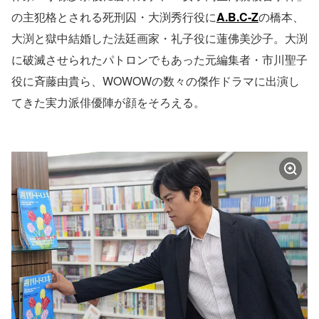
の主犯格とされる死刑囚・大渕秀行役に
A.B.C-Z
の橋本、
大渕と獄中結婚した法廷画家・礼子役に蓮佛美沙子。大渕
に破滅させられたパトロンでもあった元編集者・市川聖子
役に斉藤由貴ら、WOWOWの数々の傑作ドラマに出演し
てきた実力派俳優陣が顔をそろえる。