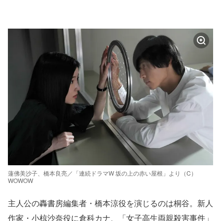
蓮佛美沙子、橋本良亮／「連続ドラマW 坂の上の赤い屋根」より（C）
WOWOW
主人公の轟書房編集者・橋本涼役を演じるのは桐谷。新人
作家・小椋沙奈役に倉科カナ、「女子高生両親殺害事件」