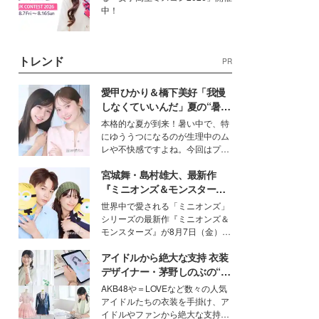
中！
トレンド
PR
愛甲ひかり＆橋下美好「我慢
しなくていいんだ」夏の“暑さ
対策”の新しい選択肢とは？
本格的な夏が到来！暑い中で、特
にゆううつになるのが生理中のム
レや不快感ですよね。今回はプラ
イベートでも仲良しで旅行好きな
宮城舞・島村雄大、最新作
モデル・愛甲ひかりさんと橋下美
好さんを迎えて本音で女子会トー
『ミニオンズ＆モンスター
ク。猛暑のお出かけを快適に過ご
ズ』の魅力熱弁 ハチャメチャ
世界中で愛される「ミニオンズ」
すヒントや、2人が感動した夏の
だけじゃない“友情と絆”に感
シリーズの最新作『ミニオンズ＆
生理の新常識にも迫りました。
動
モンスターズ』が8月7日（金）に
公開。モデルプレスでは、“大のミ
アイドルから絶大な支持 衣装
ニオン好き”という共通点を持つモ
デルの宮城舞と島村雄大の特別対
デザイナー・茅野しのぶの“可
談をお届け！それぞれの視点か
愛い”を作る美学＜「シチズン
AKB48や＝LOVEなど数々の人気
ら、今作ならではの魅力や予想外
クロスシー」インタビュー＞
アイドルたちの衣装を手掛け、ア
の感動をもたらす奥深いストーリ
イドルやファンから絶大な支持を