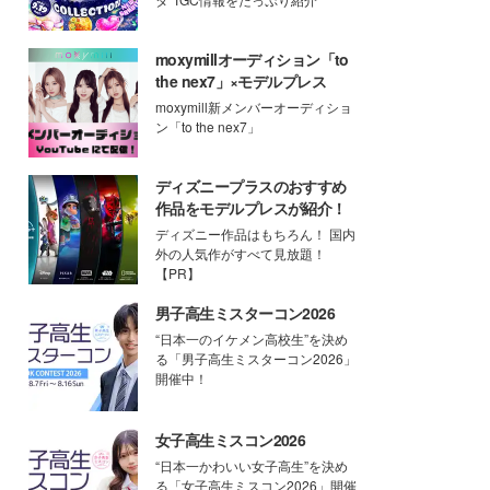
moxymillオーディション「to
the nex7」×モデルプレス
moxymill新メンバーオーディショ
ン「to the nex7」
ディズニープラスのおすすめ
作品をモデルプレスが紹介！
ディズニー作品はもちろん！ 国内
外の人気作がすべて見放題！
【PR】
男子高生ミスターコン2026
“日本一のイケメン高校生”を決め
る「男子高生ミスターコン2026」
開催中！
女子高生ミスコン2026
“日本一かわいい女子高生”を決め
る「女子高生ミスコン2026」開催