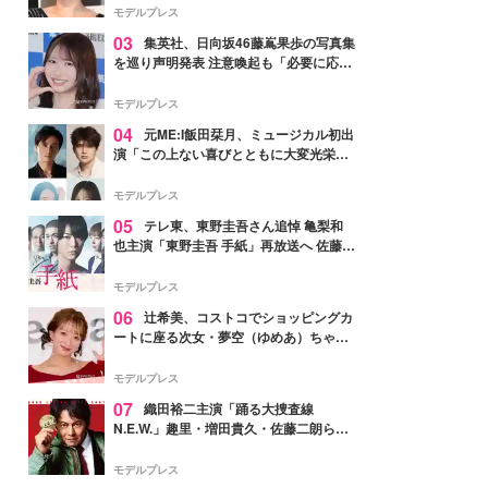
モデルプレス
03
集英社、日向坂46藤嶌果歩の写真集
を巡り声明発表 注意喚起も「必要に応じ
て法的措置を含む対応を検討」
モデルプレス
04
元ME:I飯田栞月、ミュージカル初出
演「この上ない喜びとともに大変光栄」
4年ぶり上演「ファントム」城田優らキ
ャスト発表
モデルプレス
05
テレ東、東野圭吾さん追悼 亀梨和
也主演「東野圭吾 手紙」再放送へ 佐藤隆
太・本田翼・中村倫也ら出演
モデルプレス
06
辻希美、コストコでショッピングカ
ートに座る次女・夢空（ゆめあ）ちゃん
の姿公開「乗りこなしてる感じが可愛す
ぎ」「成長を感じる」の声
モデルプレス
07
織田裕二主演「踊る大捜査線
N.E.W.」趣里・増田貴久・佐藤二朗ら新
メンバー紹介映像解禁 各キャラクター象
徴する“謎のキーワード”も
モデルプレス