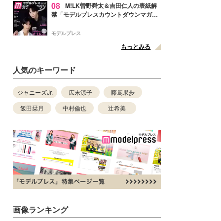
08
M!LK曽野舜太＆吉田仁人の表紙解
禁「モデルプレスカウントダウンマガジ
ン」巻頭に登場
モデルプレス
もっとみる
人気のキーワード
ジャニーズJr.
広末涼子
藤嶌果歩
飯田栞月
中村倫也
辻希美
画像ランキング