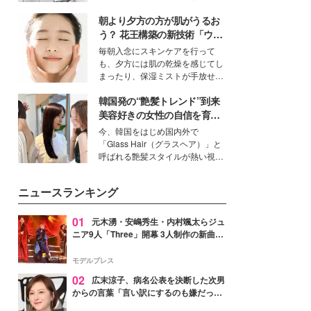
ーについて熱く語り合ってもらっ
得る、株式会社オサレカンパニー
た。
朝より夕方の方が肌がうるお
取締役兼クリエイティブディレク
ター・茅野しのぶ。一人ひとりの
う？ 花王構築の新技術「ウォ
個性に寄り添い、魅力を引き出す
ーターキャプチャリングスキ
毎朝入念にスキンケアを行って
衣装作りは、多くの女性たちに勇
ン（捕水肌）」がスキンケア
も、夕方には肌の乾燥を感じてし
気と自信を与え続けている。
の常識を変える予感
まったり、保湿ミストが手放せな
いという読者も多いのでは？そん
韓国発の“艶髪トレンド”到来
な美容の常識を大きく変える可能
性を秘めた、革新的な「Water
美容好きの女性の自信を育む
Capturing Skin（ウォーターキャ
「ヘアケア事情」って？
今、韓国をはじめ国内外で
プチャリングスキン：捕水肌）」
「Glass Hair（グラスヘア）」と
技術を、花王が構築した。
呼ばれる艶髪スタイルが熱い視線
を集めています。メイクやファッ
ションの完成度を高めるベースと
ニュースランキング
して、“髪そのものの美しさ”に改
めて注目する人が増えている様
子。今回は、そんな憧れの艶やか
01
元木湧・安嶋秀生・内村颯太らジュ
な髪を日常で叶える、美容好きの
ニア9人「Three」開幕 3人制作の新曲＆
女性たちのヘアケア事情を紹介し
手描きセットに込めた想い「もっと前に
ます。
進んで夢を掴みたい」【ゲネプロレポ】
モデルプレス
02
広末涼子、病名公表を決断した次男
からの言葉「言い訳にするのも嫌だっ
た」「言うべきか迷った」