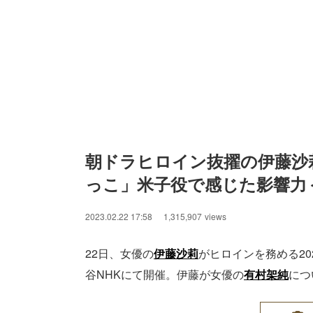
朝ドラヒロイン抜擢の伊藤沙
っこ」米子役で感じた影響力
2023.02.22 17:58
1,315,907
views
22日、女優の
伊藤沙莉
がヒロインを務める20
谷NHKにて開催。伊藤が女優の
有村架純
につ