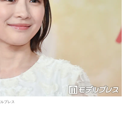
デルプレス
Loaded
:
87.03%