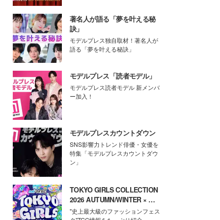
著名人が語る「夢を叶える秘
訣」
モデルプレス独自取材！著名人が
語る「夢を叶える秘訣」
モデルプレス「読者モデル」
モデルプレス読者モデル 新メンバ
ー加入！
モデルプレスカウントダウン
SNS影響力トレンド俳優・女優を
特集「モデルプレスカウントダウ
ン」
TOKYO GIRLS COLLECTION
2026 AUTUMN/WINTER × モ
デルプレス
"史上最大級のファッションフェス
タ"TGC情報をたっぷり紹介