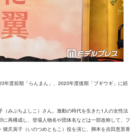
ス
23年度前期「らんまん」、2023年度後期「ブギウギ」に続
子（みぶちよしこ）さん。激動の時代を生きた1人の女性法
胆に再構成し、登場人物名や団体名などは一部改称して、フ
・猪爪寅子（いのつめともこ）役を演じ、脚本を吉田恵里香