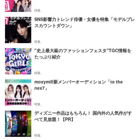
特集
SNS影響力トレンド俳優・女優を特集「モデルプレ
スカウントダウン」
特集
"史上最大級のファッションフェスタ"TGC情報を
たっぷり紹介
特集
moxymill新メンバーオーディション「to the
nex7」
特集
ディズニー作品はもちろん！ 国内外の人気作がす
べて見放題！【PR】
特集