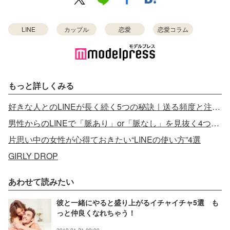
LINE
カップル
恋愛
恋愛コラム
もっと詳しくみる
好きな人とのLINEが長く続く5つの秘訣｜送る頻度と注意点
男性からのLINEで「脈あり」or「脈なし」を見抜く4つの方法
片思い中の女性が心得ておきたい“LINEの使い方”4選
GIRLY DROP
あわせて読みたい
彼と一緒にやると盛り上がるイチャイチャ5選 も
っと仲良くなれちゃう！
2019.01.21 09:00