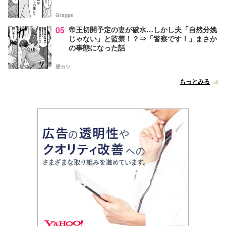
Grapps
05
帝王切開予定の妻が破水…しかし夫「自然分娩
じゃない」と監禁！？⇒「警察です！」まさか
の事態になった話
愛カツ
もっとみる