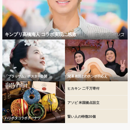
キンプリ高橋海人 コラボ実現に感激
「ブラッサム」ポスター公開
深澤 有田とのテンポ手応え
ヒカキン 二千万寄付
アソビ 米国拠点設立
賢い人の特徴20個
ハリポタコラボドーナツ