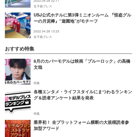
2022.04.28 22:17
女子旅プレス
USJ公式ホテルに第3弾ミニオンルーム 『怪盗グル
ーの月泥棒』“遊園地”がモチーフ
2022.04.28 13:23
女子旅プレス
おすすめ特集
8月のカバーモデルは映画「ブルーロック」の高橋
文哉
特集
各種エンタメ・ライフスタイルにまつわるランキン
グ＆読者アンケート結果を発表
特集
業界初！ 全プラットフォーム横断の大規模読者参
加型アワード