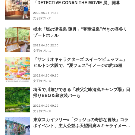
「DETECTIVE CONAN THE MOVIE 展」開幕
2022.05.01 14:18
女子旅プレス
栃木「塩の湯温泉 蓮月」“客室温泉”付きの渓谷リ
ゾートホテル
2022.04.30 22:00
女子旅プレス
「サンリオキャラクターズ スイーツビュッフェ」
ヒルトン大阪で、“夏フェス”イメージの約25種
2022.04.30 09:30
女子旅プレス
埼玉で川遊びできる「秩父定峰清流キャンプ場」日
帰りBBQ＆蔵改装バーも
2022.04.29 09:29
女子旅プレス
東京スカイツリー×「ジョジョの奇妙な冒険」コラ
ボイベント、主人公並ぶ天望回廊＆キャライメージ
カフェメニュー