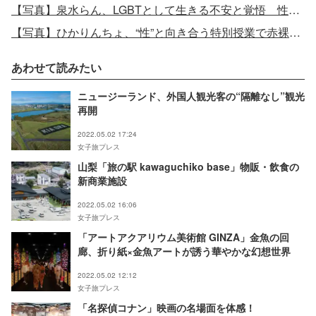
【写真】泉水らん、LGBTとして生きる不安と覚悟 性転換・結婚・子ども…赤裸々に語る
【写真】ひかりんちょ、“性”と向き合う特別授業で赤裸々トーク
あわせて読みたい
ニュージーランド、外国人観光客の“隔離なし”観光
再開
2022.05.02 17:24
女子旅プレス
山梨「旅の駅 kawaguchiko base」物販・飲食の
新商業施設
2022.05.02 16:06
女子旅プレス
「アートアクアリウム美術館 GINZA」金魚の回
廊、折り紙×金魚アートが誘う華やかな幻想世界
2022.05.02 12:12
女子旅プレス
「名探偵コナン」映画の名場面を体感！