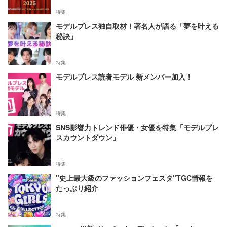
特集
モデルプレス独自取材！著名人が語る「夢を叶える
秘訣」
特集
モデルプレス読者モデル 新メンバー加入！
特集
SNS影響力トレンド俳優・女優を特集「モデルプレ
スカウントダウン」
特集
"史上最大級のファッションフェスタ"TGC情報を
たっぷり紹介
特集