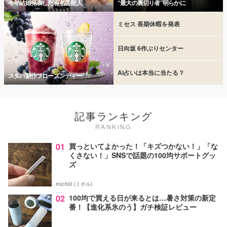
今年結婚発表した有名芸能人
“最大の裏切り者”明らかに
ミセス 長期休暇を発表
日向坂 6作ぶりセンター
AI占いは本当に当たる？
スタバ新作フローズンティー
記事ランキング
RANKING
01
買っといてよかった！「キズつかない！」「な
くさない！」SNSで話題の100均サポートグッ
ズ
michill (ミチル)
02
100均で買える日が来るとは…暑さ対策の新定
番！【進化系氷のう】ガチ検証レビュー