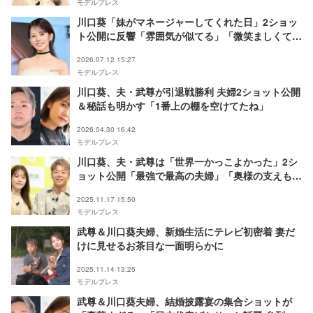
モデルプレス
川口葵「妹がマネージャーしてくれた日」2ショッ
ト公開に反響「雰囲気が似てる」「微笑ましくてほ
っこり」
2026.07.12 15:27
モデルプレス
川口葵、夫・武尊が引退戦勝利 夫婦2ショット公開
＆秘話も明かす「1番上の棚を空けてたね」
2026.04.30 16:42
モデルプレス
川口葵、夫・武尊は「世界一かっこよかった」2シ
ョット公開「最強で最高の夫婦」「奥様の支えも素
晴らしい」と反響
2025.11.17 15:50
モデルプレス
武尊＆川口葵夫婦、新婚生活にテレビ初密着 妻だ
けに見せるお茶目な一面明らかに
2025.11.14 13:25
モデルプレス
武尊＆川口葵夫婦、結婚披露宴の集合ショットが