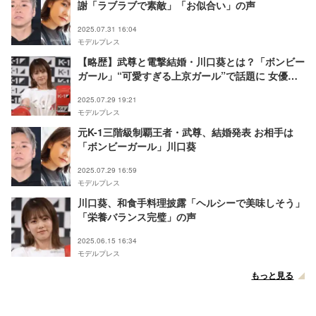
謝「ラブラブで素敵」「お似合い」の声
2025.07.31 16:04
モデルプレス
【略歴】武尊と電撃結婚・川口葵とは？「ボンビー
ガール」“可愛すぎる上京ガール”で話題に 女優＆
グラビア…マルチに活躍
2025.07.29 19:21
モデルプレス
元K-1三階級制覇王者・武尊、結婚発表 お相手は
「ボンビーガール」川口葵
2025.07.29 16:59
モデルプレス
川口葵、和食手料理披露「ヘルシーで美味しそう」
「栄養バランス完璧」の声
2025.06.15 16:34
モデルプレス
もっと見る