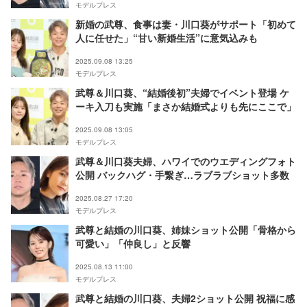
モデルプレス
新婚の武尊、食事は妻・川口葵がサポート「初めて
人に任せた」“甘い新婚生活”に意気込みも
2025.09.08 13:25
モデルプレス
武尊＆川口葵、“結婚後初”夫婦でイベント登場 ケ
ーキ入刀も実施「まさか結婚式よりも先にここで」
2025.09.08 13:05
モデルプレス
武尊＆川口葵夫婦、ハワイでのウエディングフォト
公開 バックハグ・手繋ぎ…ラブラブショット多数
2025.08.27 17:20
モデルプレス
武尊と結婚の川口葵、姉妹ショット公開「骨格から
可愛い」「仲良し」と反響
2025.08.13 11:00
モデルプレス
武尊と結婚の川口葵、夫婦2ショット公開 祝福に感