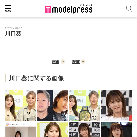
かわぐちあおい
川口葵
画像
記事
川口葵に関する画像