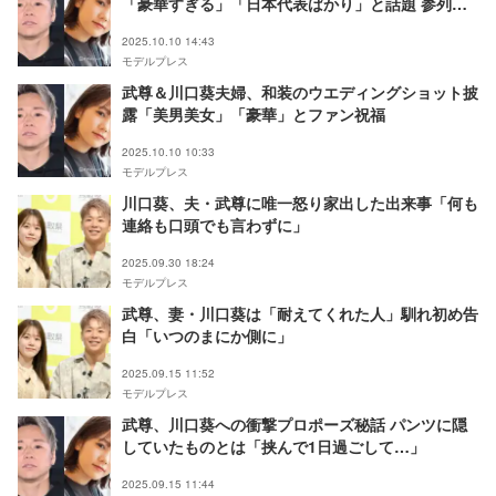
「豪華すぎる」「日本代表ばかり」と話題 参列者
ら続々とSNS更新
2025.10.10 14:43
モデルプレス
武尊＆川口葵夫婦、和装のウエディングショット披
露「美男美女」「豪華」とファン祝福
2025.10.10 10:33
モデルプレス
川口葵、夫・武尊に唯一怒り家出した出来事「何も
連絡も口頭でも言わずに」
2025.09.30 18:24
モデルプレス
武尊、妻・川口葵は「耐えてくれた人」馴れ初め告
白「いつのまにか側に」
2025.09.15 11:52
モデルプレス
武尊、川口葵への衝撃プロポーズ秘話 パンツに隠
していたものとは「挟んで1日過ごして…」
2025.09.15 11:44