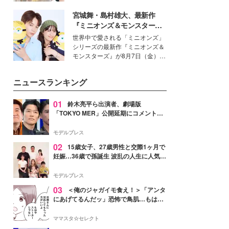
を集めています。メイクやファッ
宮城舞・島村雄大、最新作
ションの完成度を高めるベースと
して、“髪そのものの美しさ”に改
『ミニオンズ＆モンスター
めて注目する人が増えている様
ズ』の魅力熱弁 ハチャメチャ
世界中で愛される「ミニオンズ」
子。今回は、そんな憧れの艶やか
だけじゃない“友情と絆”に感
シリーズの最新作『ミニオンズ＆
な髪を日常で叶える、美容好きの
動
モンスターズ』が8月7日（金）に
女性たちのヘアケア事情を紹介し
公開。モデルプレスでは、“大のミ
ます。
ニオン好き”という共通点を持つモ
ニュースランキング
デルの宮城舞と島村雄大の特別対
談をお届け！それぞれの視点か
ら、今作ならではの魅力や予想外
01
鈴木亮平ら出演者、劇場版
の感動をもたらす奥深いストーリ
「TOKYO MER」公開延期にコメント
ーについて熱く語り合ってもらっ
「現実のヒーローたちにチームMERから
た。
最大の敬意とエールを」
モデルプレス
02
15歳女子、27歳男性と交際1ヶ月で
妊娠…36歳で孫誕生 波乱の人生に人気タ
レント思わずツッコミ「だいぶ危ねえ
よ！」
モデルプレス
03
＜俺のジャガイモ食え！＞「アンタ
にあげてるんだッ」恐怖で鳥肌…もはや
ストーカー？【第3話まんが】
ママスタ☆セレクト