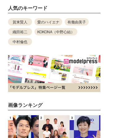
人気のキーワード
賀来賢人
愛のハイエナ
有働由美子
織田裕二
KOKONA（中野心結）
中村倫也
画像ランキング
1
2
3