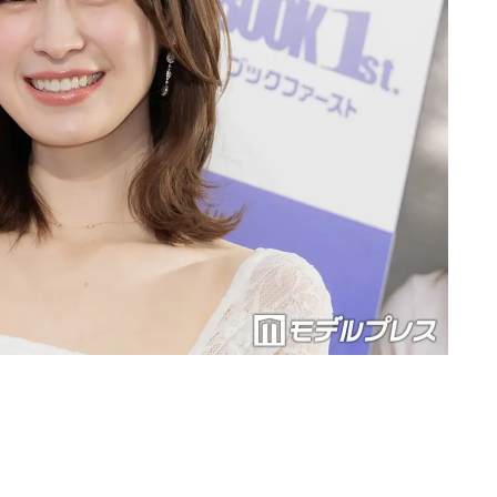
Loaded
:
87.03%