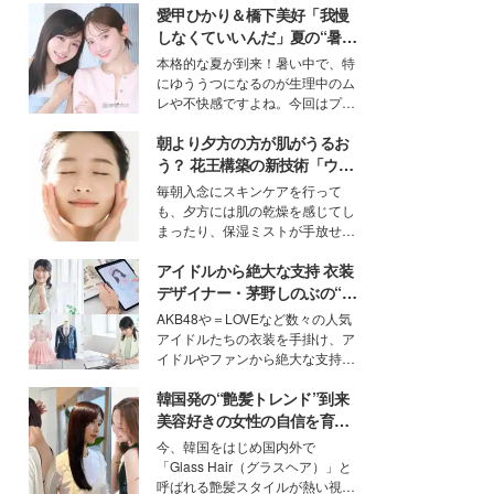
愛甲ひかり＆橋下美好「我慢
しなくていいんだ」夏の“暑さ
対策”の新しい選択肢とは？
本格的な夏が到来！暑い中で、特
にゆううつになるのが生理中のム
レや不快感ですよね。今回はプラ
イベートでも仲良しで旅行好きな
朝より夕方の方が肌がうるお
モデル・愛甲ひかりさんと橋下美
好さんを迎えて本音で女子会トー
う？ 花王構築の新技術「ウォ
ク。猛暑のお出かけを快適に過ご
ーターキャプチャリングスキ
毎朝入念にスキンケアを行って
すヒントや、2人が感動した夏の
ン（捕水肌）」がスキンケア
も、夕方には肌の乾燥を感じてし
生理の新常識にも迫りました。
の常識を変える予感
まったり、保湿ミストが手放せな
いという読者も多いのでは？そん
アイドルから絶大な支持 衣装
な美容の常識を大きく変える可能
性を秘めた、革新的な「Water
デザイナー・茅野しのぶの“可
Capturing Skin（ウォーターキャ
愛い”を作る美学＜「シチズン
AKB48や＝LOVEなど数々の人気
プチャリングスキン：捕水肌）」
クロスシー」インタビュー＞
アイドルたちの衣装を手掛け、ア
技術を、花王が構築した。
イドルやファンから絶大な支持を
得る、株式会社オサレカンパニー
韓国発の“艶髪トレンド”到来
取締役兼クリエイティブディレク
ター・茅野しのぶ。一人ひとりの
美容好きの女性の自信を育む
個性に寄り添い、魅力を引き出す
「ヘアケア事情」って？
今、韓国をはじめ国内外で
衣装作りは、多くの女性たちに勇
「Glass Hair（グラスヘア）」と
気と自信を与え続けている。
呼ばれる艶髪スタイルが熱い視線