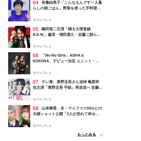
04
有働由美子「こんなもんです一人暮
らしの朝ごはん」野菜を使った手料理公
開「作ってみたい」「ヘルシーで美味し
そう」と反響
モデルプレス
05
織田裕二主演「踊る大捜査線
N.E.W.」趣里・増田貴久・佐藤二朗ら新
メンバー紹介映像解禁 各キャラクター象
徴する“謎のキーワード”も
モデルプレス
06
「No No Girls」ASHA＆
KOKONA、デビュー決定 ユニット・
TAKARAとしてセルフプロデュース楽曲
リリースへ
モデルプレス
07
テレ東、東野圭吾さん追悼 亀梨和
也主演「東野圭吾 手紙」再放送へ 佐藤隆
太・本田翼・中村倫也ら出演
モデルプレス
08
山本舞香、夫・マイファスHiroとの
夫婦ショット公開「2人が見れて幸せ」
「仲の良さが伝わってくる」と反響
モデルプレス
もっとみる