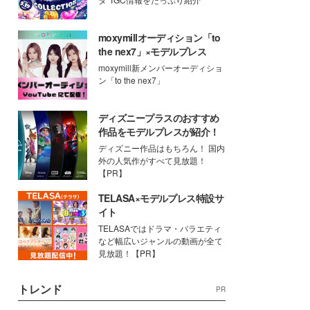
moxymillオーディション「to
the nex7」×モデルプレス
moxymill新メンバーオーディショ
ン「to the nex7」
ディズニープラスのおすすめ
作品をモデルプレスが紹介！
ディズニー作品はもちろん！ 国内
外の人気作がすべて見放題！
【PR】
TELASA×モデルプレス特設サ
イト
TELASAではドラマ・バラエティ
など幅広いジャンルの動画が全て
見放題！【PR】
トレンド
PR