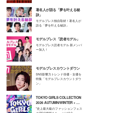
著名人が語る「夢を叶える秘
訣」
モデルプレス独自取材！著名人が
語る「夢を叶える秘訣」
モデルプレス「読者モデル」
モデルプレス読者モデル 新メンバ
ー加入！
モデルプレスカウントダウン
SNS影響力トレンド俳優・女優を
特集「モデルプレスカウントダウ
ン」
TOKYO GIRLS COLLECTION
2026 AUTUMN/WINTER × モ
デルプレス
"史上最大級のファッションフェス
タ"TGC情報をたっぷり紹介