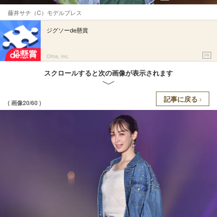
藤井サチ（C）モデルプレス
ジグソーde懸賞
PR
Ohte, Inc.
スクロールすると次の画像が表示されます
記事に戻る
( 画像20/60 )