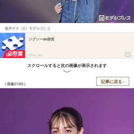
藤井サチ（C）モデルプレス
ジグソーde懸賞
PR
Ohte, Inc.
スクロールすると次の画像が表示されます
記事に戻る
( 画像21/60 )