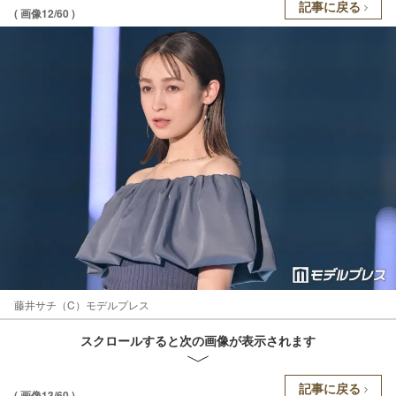
記事に戻る
( 画像12/60 )
藤井サチ（C）モデルプレス
スクロールすると次の画像が表示されます
記事に戻る
( 画像13/60 )