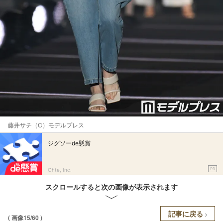
藤井サチ（C）モデルプレス
ジグソーde懸賞
PR
Ohte, Inc.
スクロールすると次の画像が表示されます
記事に戻る
( 画像15/60 )