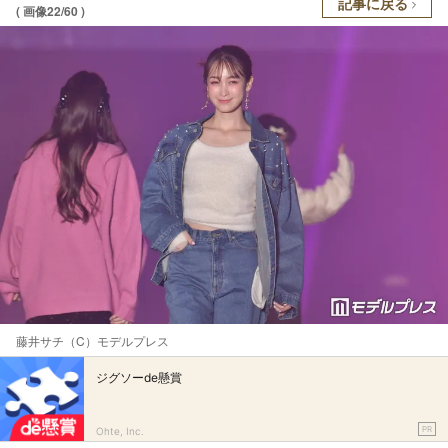
記事に戻る
( 画像22/60 )
藤井サチ（C）モデルプレス
ジグソーde懸賞
PR
Ohte, Inc.