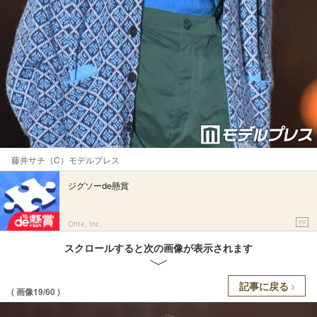
藤井サチ（C）モデルプレス
ジグソーde懸賞
PR
Ohte, Inc.
スクロールすると次の画像が表示されます
記事に戻る
( 画像19/60 )