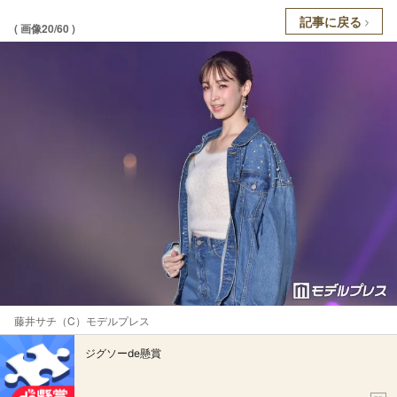
記事に戻る
( 画像20/60 )
藤井サチ（C）モデルプレス
ジグソーde懸賞