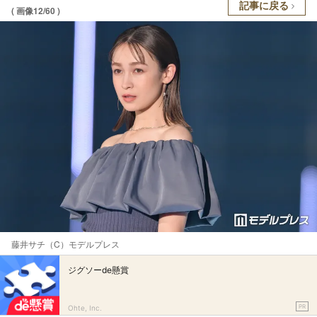
記事に戻る
( 画像12/60 )
藤井サチ（C）モデルプレス
ジグソーde懸賞
PR
Ohte, Inc.