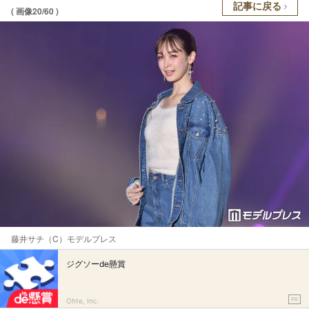
記事に戻る
( 画像20/60 )
藤井サチ（C）モデルプレス
ジグソーde懸賞
PR
Ohte, Inc.