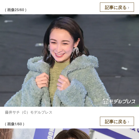
記事に戻る
( 画像25/60 )
藤井サチ（C）モデルプレス
記事に戻る
( 画像1/60 )