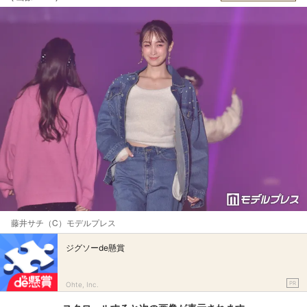
藤井サチ（C）モデルプレス
ジグソーde懸賞
PR
Ohte, Inc.