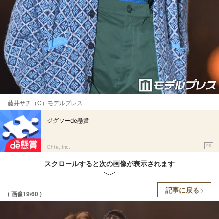
藤井サチ（C）モデルプレス
ジグソーde懸賞
PR
Ohte, Inc.
スクロールすると次の画像が表示されます
記事に戻る
( 画像19/60 )