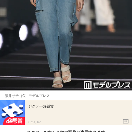
藤井サチ（C）モデルプレス
ジグソーde懸賞
PR
Ohte, Inc.