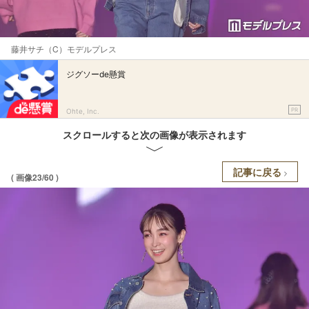
藤井サチ（C）モデルプレス
ジグソーde懸賞
PR
Ohte, Inc.
スクロールすると次の画像が表示されます
記事に戻る
( 画像23/60 )