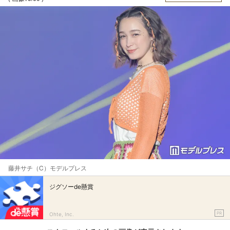
藤井サチ（C）モデルプレス
ジグソーde懸賞
PR
Ohte, Inc.