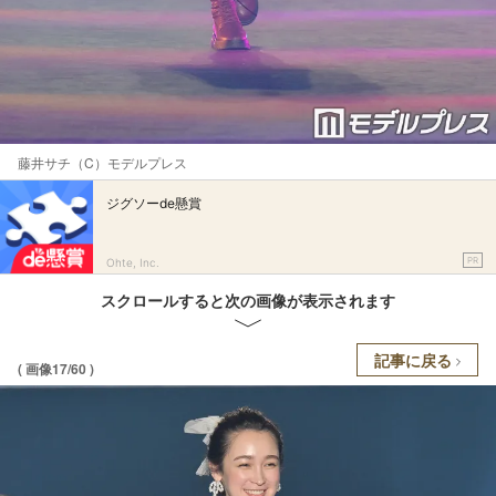
藤井サチ（C）モデルプレス
ジグソーde懸賞
PR
Ohte, Inc.
スクロールすると次の画像が表示されます
記事に戻る
( 画像17/60 )