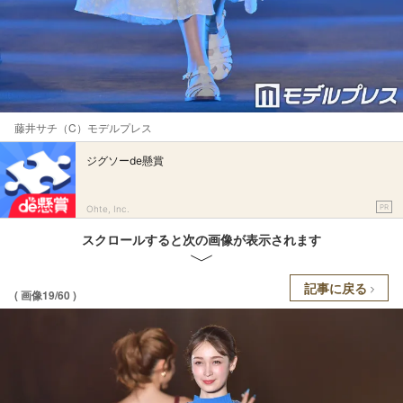
藤井サチ（C）モデルプレス
ジグソーde懸賞
PR
Ohte, Inc.
スクロールすると次の画像が表示されます
記事に戻る
( 画像19/60 )