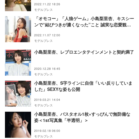
2022.11.22 18:26
モデルプレス
「オモコー」「人狼ゲーム」小島梨里杏、キスシー
ンで“結びつきが濃くなった”こと 誠実な恋愛観に
迫る＜「恋愛ドラマな恋がしたい in NEW YORK」
2022.11.07 12:00
インタビュー＞
モデルプレス
小島梨里杏、レプロエンタテインメントと契約満了
2020.12.28 16:45
モデルプレス
小島梨里杏、S字ラインに自信「いい反りしていま
した」SEXYな姿も公開
2019.03.21 14:04
モデルプレス
小島梨里杏、バスタオル1枚×すっぴんで無防備な
姿＜1st写真集「半透明」＞
2019.02.18 06:00
モデルプレス