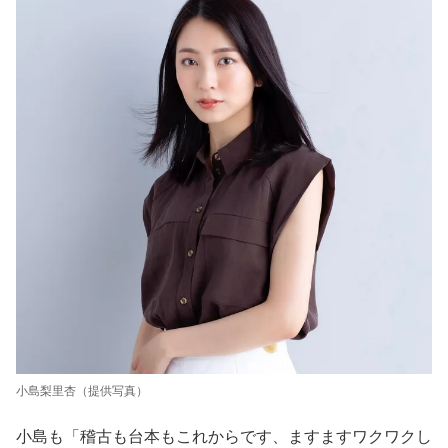
小島梨里杏（提供写真）
小島も「稽古も台本もこれからです、ますますワクワクし