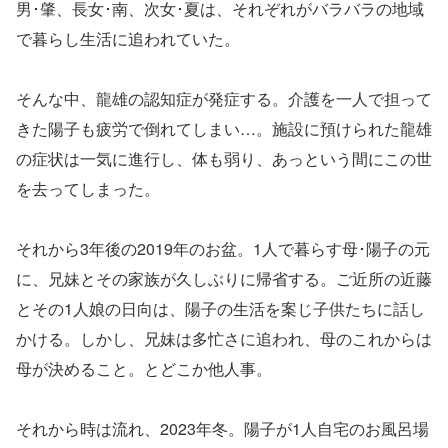
男･肇、⻑⼥･南、次⼥･夏は、それぞれがバラバラの地域
で暮らし⽣活に追われていた。
そんな中、⿓雄の認知症が発症する。介護を⼀⼈で担って
きた陽⼦も疲労で倒れてしまい…。施設に預けられた⿓雄
の症状は⼀気に進⾏し、体も弱り、あっという間にこの世
を去ってしまった。
それから3年後の2019年のお盆。1⼈で暮らす⺟･陽⼦の元
に、兄妹とその家族が久しぶりに帰省する。ご近所の近藤
とその1⼈娘の⽇向は、陽⼦の⽣活を案じ⼦供たちに話し
かける。しかし、兄妹は多忙さに追われ、⺟のこれからは
⺟が決めること。とどこか他⼈事。
それから時は流れ、2023年冬。陽⼦が1⼈⾃宅のお⾵呂場