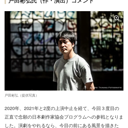
戸田彬弘氏（作・演出）コメント
戸田彬弘（提供写真）
2020年、2021年と2度の上演中⽌を経て、今回３度⽬の
正直で念願の⽇本劇作家協会プログラムへの参戦となりま
した。演劇をやれるなら、今⽬の前にある⾵景を描きた