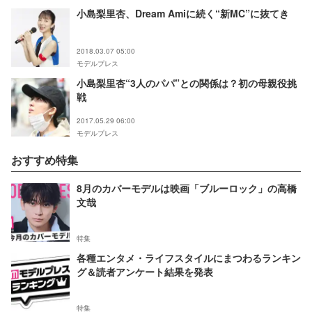
小島梨里杏、Dream Amiに続く“新MC”に抜てき
2018.03.07 05:00
モデルプレス
小島梨里杏“3人のパパ”との関係は？初の母親役挑
戦
2017.05.29 06:00
モデルプレス
おすすめ特集
8月のカバーモデルは映画「ブルーロック」の高橋
文哉
特集
各種エンタメ・ライフスタイルにまつわるランキン
グ＆読者アンケート結果を発表
特集