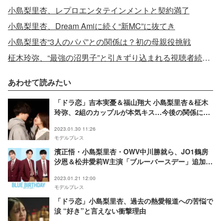
小島梨里杏、レプロエンタテインメントと契約満了
小島梨里杏、Dream Amiに続く“新MC”に抜てき
小島梨里杏“3人のパパ”との関係は？初の母親役挑戦
柾木玲弥、“最強の沼男子”と引きずり込まれる視聴者続出 小島梨里杏とのキスシーンで見せたギャップ
あわせて読みたい
「ドラ恋」吉本実憂＆福山翔大 小島梨里杏＆柾木
玲弥、2組のカップルが本気キス…今後の関係に決
断
2023.01.30 11:26
モデルプレス
濱正悟・小島梨里杏・OWV中川勝就ら、JO1鶴房
汐恩＆松井愛莉W主演「ブルーバースデー」追加キ
ャスト発表
2023.01.21 12:00
モデルプレス
「ドラ恋」小島梨里杏、過去の熱愛報道への苦悩で
涙 “好き”と言えない衝撃理由