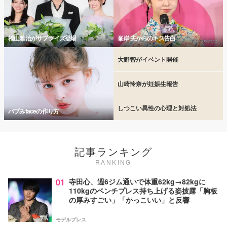
福山雅治がサプライズ登場
峯岸 夫からのキス告白
大野智がイベント開催
山崎怜奈が妊娠生報告
しつこい異性の心理と対処法
バブみfaceの作り方
記事ランキング
RANKING
01
寺田心、週6ジム通いで体重62kg→82kgに
110kgのベンチプレス持ち上げる姿披露「胸板
の厚みすごい」「かっこいい」と反響
モデルプレス