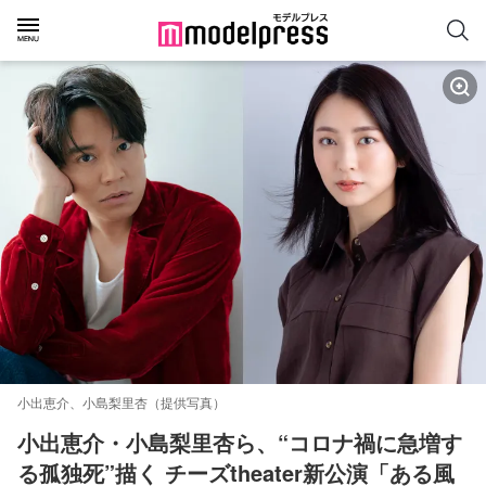
小出恵介、小島梨里杏（提供写真）
小出恵介・小島梨里杏ら、“コロナ禍に急増す
る孤独死”描く チーズtheater新公演「ある風