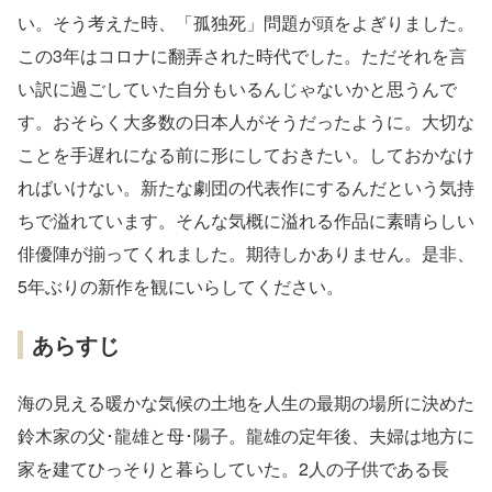
い。そう考えた時、「孤独死」問題が頭をよぎりました。
この3年はコロナに翻弄された時代でした。ただそれを⾔
い訳に過ごしていた⾃分もいるんじゃないかと思うんで
す。おそらく⼤多数の⽇本⼈がそうだったように。⼤切な
ことを⼿遅れになる前に形にしておきたい。しておかなけ
ればいけない。新たな劇団の代表作にするんだという気持
ちで溢れています。そんな気概に溢れる作品に素晴らしい
俳優陣が揃ってくれました。期待しかありません。是⾮、
5年ぶりの新作を観にいらしてください。
あらすじ
海の⾒える暖かな気候の⼟地を⼈⽣の最期の場所に決めた
鈴⽊家の⽗･⿓雄と⺟･陽⼦。⿓雄の定年後、夫婦は地⽅に
家を建てひっそりと暮らしていた。2⼈の⼦供である⻑