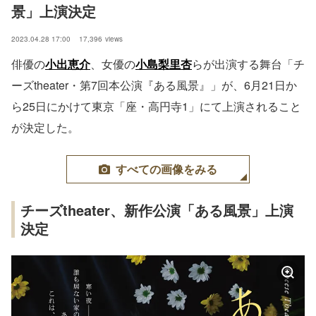
景」上演決定
2023.04.28 17:00
17,396
views
俳優の
小出恵介
、女優の
小島梨里杏
らが出演する舞台「チ
ーズtheater・第7回本公演『ある風景』」が、6月21日か
ら25日にかけて東京「座・高円寺1」にて上演されること
が決定した。
すべての画像をみる
チーズtheater、新作公演「ある風景」上演
決定