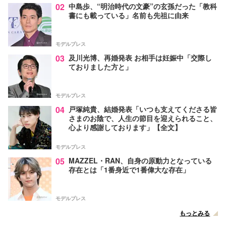
02
中島歩、“明治時代の文豪”の玄孫だった「教科
書にも載っている」名前も先祖に由来
モデルプレス
03
及川光博、再婚発表 お相手は妊娠中「交際し
ておりました方と」
モデルプレス
04
戸塚純貴、結婚発表「いつも支えてくださる皆
さまのお陰で、人生の節目を迎えられること、
心より感謝しております」【全文】
モデルプレス
05
MAZZEL・RAN、自身の原動力となっている
存在とは「1番身近で1番偉大な存在」
モデルプレス
もっとみる