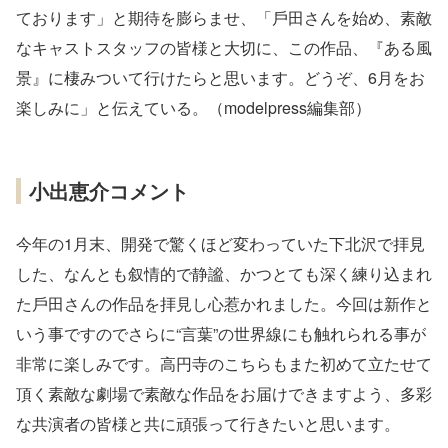
ております」と期待を膨らませ、「⼾⽥さんを始め、素敵
なキャストスタッフの皆様と⼤切に、この作品、『ある⾵
景』に棲みついて⾏けたらと思います。どうぞ、6⽉をお
楽しみに」と伝えている。（modelpress編集部）
小出恵介コメント
今年の1⽉末、開発で驚くほど変わっていた下北沢で拝⾒
した、なんとも叙情的で静謐、かつとても深く練り込まれ
た⼾⽥さんの作品を拝⾒し⼼惹かれました。今回は新作と
いう事ですのでさらに“⾔葉”の世界線にも触れられる事が
⾮常に楽しみです。⾼円寺のこちらもまた初めて⽴たせて
頂く素敵な劇場で素敵な作品をお届けできますよう、多彩
な共演者の皆様と共に頑張って⾏きたいと思います。