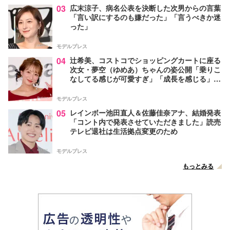
03
広末涼子、病名公表を決断した次男からの言葉
「言い訳にするのも嫌だった」「言うべきか迷
った」
モデルプレス
04
辻希美、コストコでショッピングカートに座る
次女・夢空（ゆめあ）ちゃんの姿公開「乗りこ
なしてる感じが可愛すぎ」「成長を感じる」の
声
モデルプレス
05
レインボー池田直人＆佐藤佳奈アナ、結婚発表
「コント内で発表させていただきました」読売
テレビ退社は生活拠点変更のため
モデルプレス
もっとみる