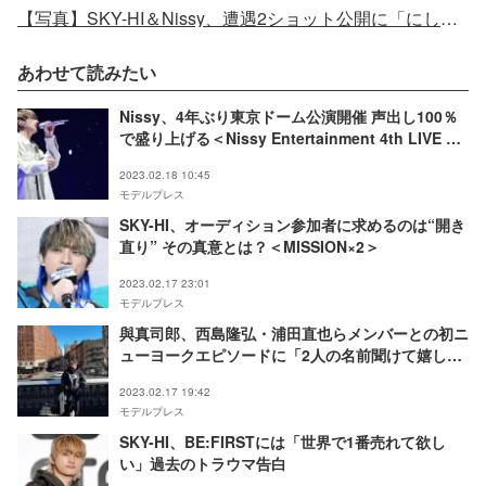
【写真】SKY-HI＆Nissy、遭遇2ショット公開に「にしひだ最強」「嬉しくて泣ける」の声
あわせて読みたい
Nissy、4年ぶり東京ドーム公演開催 声出し100％
で盛り上げる＜Nissy Entertainment 4th LIVE ～
DOME TOUR～＞
2023.02.18 10:45
モデルプレス
SKY-HI、オーディション参加者に求めるのは“開き
直り” その真意とは？＜MISSION×2＞
2023.02.17 23:01
モデルプレス
與真司郎、西島隆弘・浦田直也らメンバーとの初ニ
ューヨークエピソードに「2人の名前聞けて嬉し
い」「AAA大好き」の声
2023.02.17 19:42
モデルプレス
SKY-HI、BE:FIRSTには「世界で1番売れて欲し
い」過去のトラウマ告白