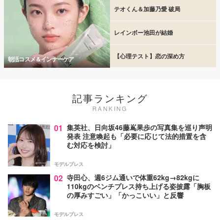
テオくん＆加藤乃愛 破局
レインボー池田が結婚
【心理テスト】恋の深め方
朝活コスメ＆インナーケア
記事ランキング
RANKING
01
集英社、日向坂46藤嶌果歩の写真集を巡り声明
発表 注意喚起も「必要に応じて法的措置を含
む対応を検討」
モデルプレス
02
寺田心、週6ジム通いで体重62kg→82kgに
110kgのベンチプレス持ち上げる姿披露「胸板
の厚みすごい」「かっこいい」と反響
モデルプレス