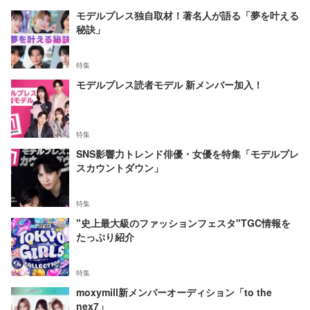
モデルプレス独自取材！著名人が語る「夢を叶える
秘訣」
特集
モデルプレス読者モデル 新メンバー加入！
特集
SNS影響力トレンド俳優・女優を特集「モデルプレ
スカウントダウン」
特集
"史上最大級のファッションフェスタ"TGC情報を
たっぷり紹介
特集
moxymill新メンバーオーディション「to the
nex7」