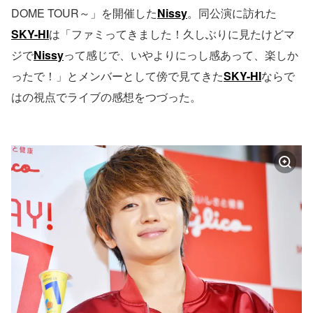
DOME TOUR～」を開催した
Nissy
。同公演に訪れた
SKY-HI
は「ファミってきました！久しぶりに見たけどマ
ジで
Nissy
って感じで、いやよりにっし感あって、楽しか
ったで！」とメンバーとして傍で見てきた
SKY-HI
ならで
はの視点でライブの感想をつづった。