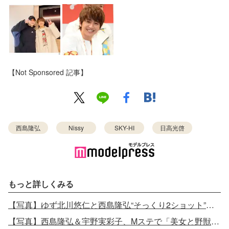
【Not Sponsored 記事】
西島隆弘
Nissy
SKY-HI
日高光啓
もっと詳しくみる
【写真】ゆず北川悠仁と西島隆弘“そっくり2ショット”再び「弟と久しぶりの再会」
【写真】西島隆弘＆宇野実彩子、Mステで「美女と野獣」デュエット “歌ってみた動画”が680万回再生超えの反響