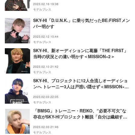
2023.02.16 19:38
モデルプレス
SKY-HI「D.U.N.K.」に乗り気だったBE:FIRSTメン
バー明かす
2023.02.12 10:44
モデルプレス
SKY-HI、新オーディションに葛藤「THE FIRST」
当時の状況との違い明かす＜MISSION×2＞
2023.02.10 21:42
モデルプレス
SKY-HI、プロジェクトに12人合流しオーディショ
ンへ トレーニー3人は戸惑い隠せず＜MISSION×2
＞
2023.02.03 22:05
モデルプレス
「BMSG」トレーニー・REIKO、“必要不可欠”な
存在がSKY-HIプロジェクト離脱「自分は繊細すぎ
る」語った本音とは＜MISSION×2＞
2023.02.03 21:46
モデルプレス