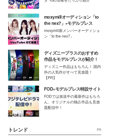
moxymillオーディション「to
the nex7」×モデルプレス
moxymill新メンバーオーディショ
ン「to the nex7」
ディズニープラスのおすすめ
作品をモデルプレスが紹介！
ディズニー作品はもちろん！ 国内
外の人気作がすべて見放題！
【PR】
FOD×モデルプレス特設サイト
FODでは放送中の最新作はもちろ
ん、オリジナルの独占作品も見放
題配信中！
トレンド
PR