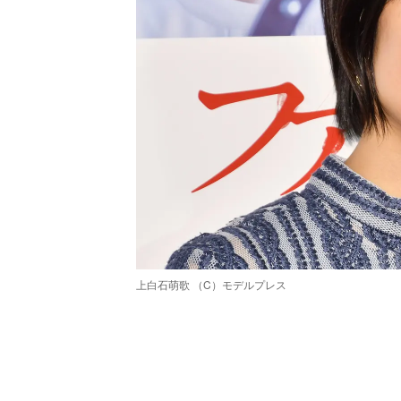
上白石萌歌 （C）モデルプレス
/
Unmute