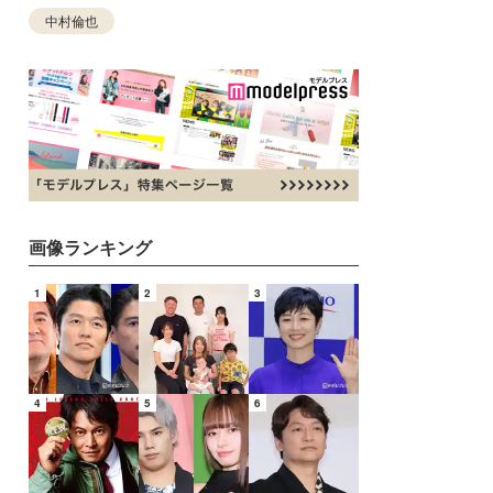
中村倫也
画像ランキング
1
2
3
4
5
6