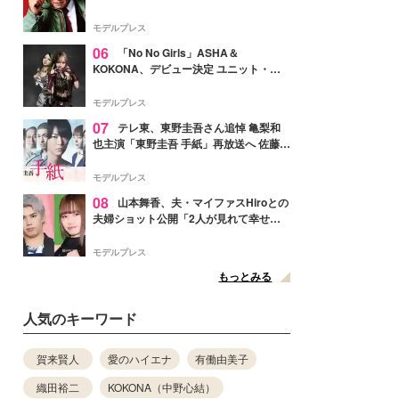
メンバー紹介映像解禁 各キャラクター象
徴する“謎のキーワード”も
モデルプレス
06
「No No Girls」ASHA＆
KOKONA、デビュー決定 ユニット・
TAKARAとしてセルフプロデュース楽曲
リリースへ
モデルプレス
07
テレ東、東野圭吾さん追悼 亀梨和
也主演「東野圭吾 手紙」再放送へ 佐藤隆
太・本田翼・中村倫也ら出演
モデルプレス
08
山本舞香、夫・マイファスHiroとの
夫婦ショット公開「2人が見れて幸せ」
「仲の良さが伝わってくる」と反響
モデルプレス
もっとみる
人気のキーワード
賀来賢人
愛のハイエナ
有働由美子
織田裕二
KOKONA（中野心結）