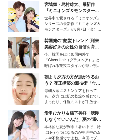
宮城舞・島村雄大、最新作
『ミニオンズ＆モンスター
ズ』の魅力熱弁 ハチャメチャ
世界中で愛される「ミニオンズ」
だけじゃない“友情と絆”に感
シリーズの最新作『ミニオンズ＆
動
モンスターズ』が8月7日（金）に
公開。モデルプレスでは、“大のミ
韓国発の“艶髪トレンド”到来
ニオン好き”という共通点を持つモ
デルの宮城舞と島村雄大の特別対
美容好きの女性の自信を育む
談をお届け！それぞれの視点か
「ヘアケア事情」って？
今、韓国をはじめ国内外で
ら、今作ならではの魅力や予想外
「Glass Hair（グラスヘア）」と
の感動をもたらす奥深いストーリ
呼ばれる艶髪スタイルが熱い視線
ーについて熱く語り合ってもらっ
を集めています。メイクやファッ
た。
朝より夕方の方が肌がうるお
ションの完成度を高めるベースと
して、“髪そのものの美しさ”に改
う？ 花王構築の新技術「ウォ
めて注目する人が増えている様
ーターキャプチャリングスキ
毎朝入念にスキンケアを行って
子。今回は、そんな憧れの艶やか
ン（捕水肌）」がスキンケア
も、夕方には肌の乾燥を感じてし
な髪を日常で叶える、美容好きの
の常識を変える予感
まったり、保湿ミストが手放せな
女性たちのヘアケア事情を紹介し
いという読者も多いのでは？そん
ます。
愛甲ひかり＆橋下美好「我慢
な美容の常識を大きく変える可能
性を秘めた、革新的な「Water
しなくていいんだ」夏の“暑さ
Capturing Skin（ウォーターキャ
対策”の新しい選択肢とは？
本格的な夏が到来！暑い中で、特
プチャリングスキン：捕水肌）」
にゆううつになるのが生理中のム
技術を、花王が構築した。
レや不快感ですよね。今回はプラ