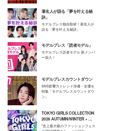
著名人が語る「夢を叶える秘
訣」
モデルプレス独自取材！著名人が
語る「夢を叶える秘訣」
モデルプレス「読者モデル」
モデルプレス読者モデル 新メンバ
ー加入！
モデルプレスカウントダウン
SNS影響力トレンド俳優・女優を
特集「モデルプレスカウントダウ
ン」
TOKYO GIRLS COLLECTION
2026 AUTUMN/WINTER × モ
デルプレス
"史上最大級のファッションフェス
タ"TGC情報をたっぷり紹介