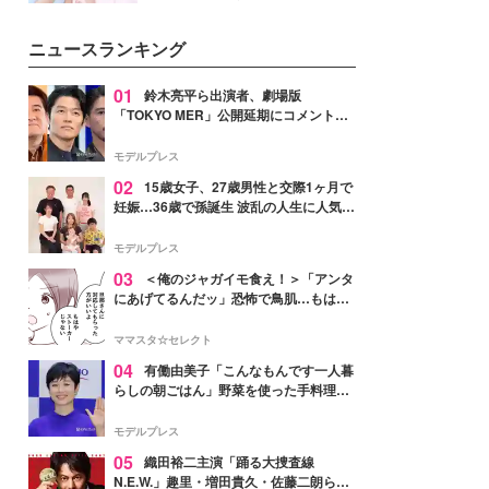
イベートでも仲良しで旅行好きな
モデル・愛甲ひかりさんと橋下美
ニュースランキング
好さんを迎えて本音で女子会トー
ク。猛暑のお出かけを快適に過ご
すヒントや、2人が感動した夏の
01
鈴木亮平ら出演者、劇場版
生理の新常識にも迫りました。
「TOKYO MER」公開延期にコメント
「現実のヒーローたちにチームMERから
最大の敬意とエールを」
モデルプレス
02
15歳女子、27歳男性と交際1ヶ月で
妊娠…36歳で孫誕生 波乱の人生に人気タ
レント思わずツッコミ「だいぶ危ねえ
よ！」
モデルプレス
03
＜俺のジャガイモ食え！＞「アンタ
にあげてるんだッ」恐怖で鳥肌…もはや
ストーカー？【第3話まんが】
ママスタ☆セレクト
04
有働由美子「こんなもんです一人暮
らしの朝ごはん」野菜を使った手料理公
開「作ってみたい」「ヘルシーで美味し
そう」と反響
モデルプレス
05
織田裕二主演「踊る大捜査線
N.E.W.」趣里・増田貴久・佐藤二朗ら新