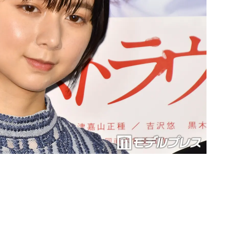
Loaded
:
90.51%