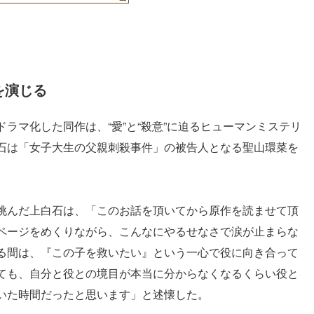
を演じる
ラマ化した同作は、“愛”と“殺意”に迫るヒューマンミステリ
石は「女子大生の父親刺殺事件」の被告人となる聖山環菜を
挑んだ上白石は、「このお話を頂いてから原作を読ませて頂
ページをめくりながら、こんなにやるせなさで涙が止まらな
る間は、『この子を救いたい』という一心で役に向き合って
ても、自分と役との境目が本当に分からなくなるくらい役と
いた時間だったと思います」と述懐した。