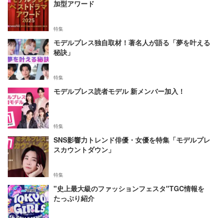
加型アワード
特集
モデルプレス独自取材！著名人が語る「夢を叶える
秘訣」
特集
モデルプレス読者モデル 新メンバー加入！
特集
SNS影響力トレンド俳優・女優を特集「モデルプレ
スカウントダウン」
特集
"史上最大級のファッションフェスタ"TGC情報を
たっぷり紹介