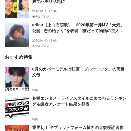
興でハモり話題に
2020.01.11 10:59
モデルプレス
adieu（上白石萌歌）、2020年第一弾MV「天気」
公開 “恋の始まり”を表現「誰だって物語の主人公
になれる」
2020.01.03 12:00
モデルプレス
おすすめ特集
8月のカバーモデルは映画「ブルーロック」の高橋
文哉
特集
各種エンタメ・ライフスタイルにまつわるランキン
グ＆読者アンケート結果を発表
特集
業界初！ 全プラットフォーム横断の大規模読者参