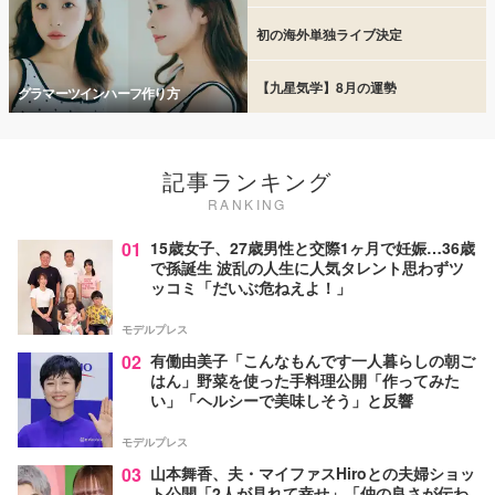
初の海外単独ライブ決定
【九星気学】8月の運勢
グラマーツインハーフ作り方
記事ランキング
RANKING
01
15歳女子、27歳男性と交際1ヶ月で妊娠…36歳
で孫誕生 波乱の人生に人気タレント思わずツ
ッコミ「だいぶ危ねえよ！」
モデルプレス
02
有働由美子「こんなもんです一人暮らしの朝ご
はん」野菜を使った手料理公開「作ってみた
い」「ヘルシーで美味しそう」と反響
モデルプレス
03
山本舞香、夫・マイファスHiroとの夫婦ショッ
ト公開「2人が見れて幸せ」「仲の良さが伝わ