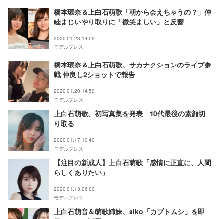
橋本環奈＆上白石萌歌「朝から会えちゃうの？」仲
睦まじいやり取りに「微笑ましい」と反響
2020.01.23 14:09
モデルプレス
橋本環奈＆上白石萌歌、サカナクションのライブ参
戦 仲良し2ショットで報告
2020.01.20 14:50
モデルプレス
上白石萌歌、初写真集を発表 10代最後の素顔切
り取る
2020.01.17 10:40
モデルプレス
【注目の新成人】上白石萌歌「感情に正直に、人間
らしくありたい」
2020.01.13 06:00
モデルプレス
上白石萌音＆萌歌姉妹、aiko「カブトムシ」を即